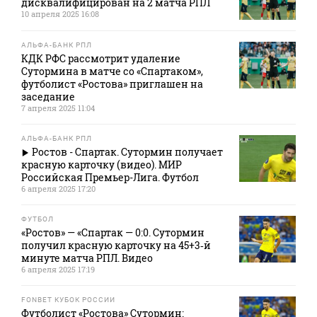
дисквалифицирован на 2 матча РПЛ
10 апреля 2025 16:08
АЛЬФА-БАНК РПЛ
КДК РФС рассмотрит удаление
Сутормина в матче со «Спартаком»,
футболист «Ростова» приглашен на
заседание
7 апреля 2025 11:04
АЛЬФА-БАНК РПЛ
Ростов - Спартак. Сутормин получает
красную карточку (видео). МИР
Российская Премьер-Лига. Футбол
6 апреля 2025 17:20
ФУТБОЛ
«Ростов» — «Спартак — 0:0. Сутормин
получил красную карточку на 45+3‑й
минуте матча РПЛ. Видео
6 апреля 2025 17:19
FONBET КУБОК РОССИИ
Футболист «Ростова» Сутормин: