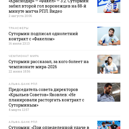
«Краснодар» — «Факел» — 3:2. Сутормин
забил второй гол воронежцев на 88‑й
минуте матча РПЛ. Видео
2 августа 20:06
ТРАНСФЕРЫ
Сутормин подписал однолетний
контракт с «Факелом»
16 июля 23:13
ЧЕМПИОНАТ МИРА
Сутормин рассказал, за кого болеет на
чемпионате мира‑2026
22 июня 18:56
АЛЬФА-БАНК РПЛ
Председатель совета директоров
«Крыльев Советов» Яковлев: «Не
планировали расторгать контракт с
Суторминым»
4 марта 12:57
АЛЬФА-БАНК РПЛ
Сутормин: «При определенной удаче в