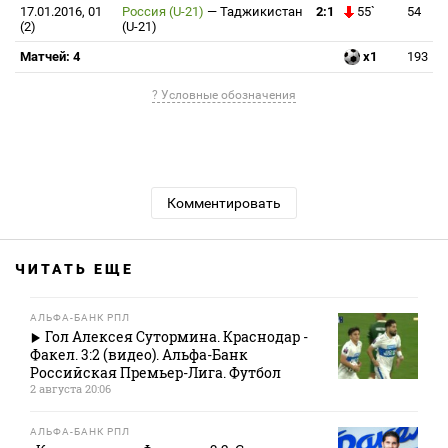
17.01.2016, 01
Россия (U-21)
—
Таджикистан
2:1
55`
54
(2)
(U-21)
Матчей: 4
x1
193
? Условные обозначения
Комментировать
ЧИТАТЬ ЕЩЕ
АЛЬФА-БАНК РПЛ
Гол Алексея Сутормина. Краснодар -
Факел. 3:2 (видео). Альфа-Банк
Российская Премьер-Лига. Футбол
2 августа 20:06
АЛЬФА-БАНК РПЛ