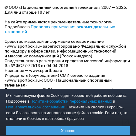
© ООО «Национальный спортивный телеканал» 2007 — 2026.
Для лиц старше 18 лет
На сайте применяются рекомендательные технологии.
Подробнее в
Правилах применения рекомендательных
технологий
Средство массовой информации сетевое издание
«www.sportbox.ru» зарегистрировано Федеральной службой
по надзору в сфере связи, информационных технологий
и массовых коммуникаций (Роскомнадзор).
Свидетельство о регистрации средства массовой информации
Эл № ФС77-72613 от 04.04.2018
Название — www.sportbox.ru
Учредитель (соучредители) СМИ сетевого издания
«www.sportbox.ru»: ООО «Национальный спортивный
телеканал»
Главный редактор СМИ сетевого издания «www.sportbox.ru»:
Конов В.А.
Мы используем файлы Сookie для корректной работы веб-сайта.
Номер телефона редакции СМИ сетевого издания
Подробнее в
Политике обработки персональных данных
и
«www.sportbox.ru»: +7 (495) 653 8419
Пользовательском соглашении
. Нажмите на кнопку «Хорошо»,
Адрес электронной почты редакции СМИ сетевого издания
если Вы согласны на использование файлов cookie. Если нет, то
«www.sportbox.ru»: editor@sportbox.ru
отключите Cookies в настройках браузера
Хорошо