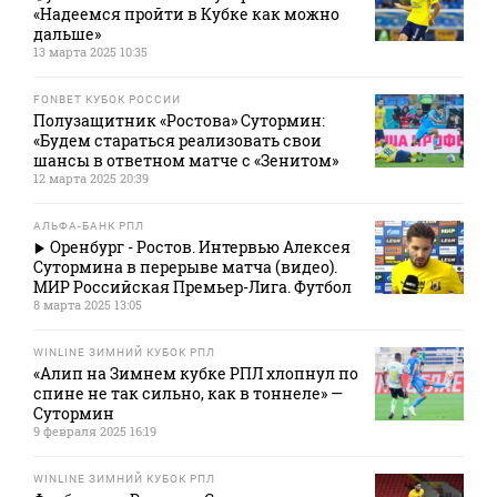
«Надеемся пройти в Кубке как можно
дальше»
13 марта 2025 10:35
FONBET КУБОК РОССИИ
Полузащитник «Ростова» Сутормин:
«Будем стараться реализовать свои
шансы в ответном матче с «Зенитом»
12 марта 2025 20:39
АЛЬФА-БАНК РПЛ
Оренбург - Ростов. Интервью Алексея
Сутормина в перерыве матча (видео).
МИР Российская Премьер-Лига. Футбол
8 марта 2025 13:05
WINLINE ЗИМНИЙ КУБОК РПЛ
«Алип на Зимнем кубке РПЛ хлопнул по
спине не так сильно, как в тоннеле» —
Сутормин
9 февраля 2025 16:19
WINLINE ЗИМНИЙ КУБОК РПЛ