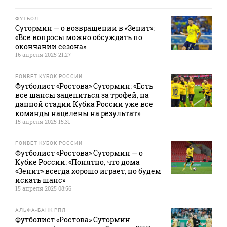
ФУТБОЛ
Сутормин — о возвращении в «Зенит»:
«Все вопросы можно обсуждать по
окончании сезона»
16 апреля 2025 21:27
FONBET КУБОК РОССИИ
Футболист «Ростова» Сутормин: «Есть
все шансы зацепиться за трофей, на
данной стадии Кубка России уже все
команды нацелены на результат»
15 апреля 2025 15:31
FONBET КУБОК РОССИИ
Футболист «Ростова» Сутормин — о
Кубке России: «Понятно, что дома
«Зенит» всегда хорошо играет, но будем
искать шанс»
15 апреля 2025 08:56
АЛЬФА-БАНК РПЛ
Футболист «Ростова» Сутормин