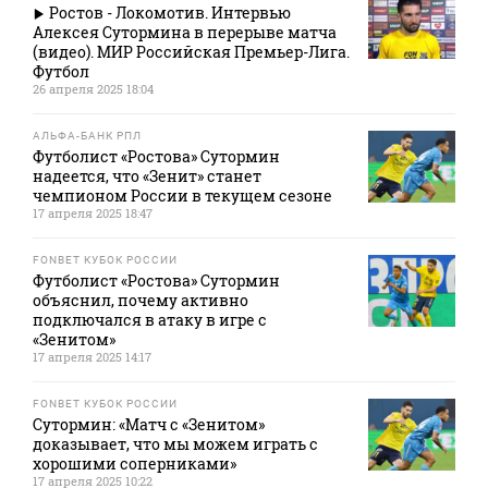
Ростов - Локомотив. Интервью
Алексея Сутормина в перерыве матча
(видео). МИР Российская Премьер-Лига.
Футбол
26 апреля 2025 18:04
АЛЬФА-БАНК РПЛ
Футболист «Ростова» Сутормин
надеется, что «Зенит» станет
чемпионом России в текущем сезоне
17 апреля 2025 18:47
FONBET КУБОК РОССИИ
Футболист «Ростова» Сутормин
объяснил, почему активно
подключался в атаку в игре с
«Зенитом»
17 апреля 2025 14:17
FONBET КУБОК РОССИИ
Сутормин: «Матч с «Зенитом»
доказывает, что мы можем играть с
хорошими соперниками»
17 апреля 2025 10:22