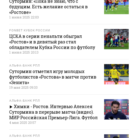
Сутормин: «Пока не знаю, что с
будущим. Есть желание остаться в
«Ростове»
1 июня 2025 22:03
FONBET КУБОК РОССИИ
ЦСКА в серии пенальти обыграл
«Ростов» и в девятый раз стал
обладателем Кубка России по футболу
1 июня 2025 20:13
АЛЬФА-БАНК РПЛ
Сутормин отметил игру молодых
футболистов «Ростова» в матче против
«Зенита»
19 мая 2025 09:33
АЛЬФА-БАНК РПЛ
Химки - Ростов. Интервью Алексея
Сутормина в перерыве матча (видео).
МИР Российская Премьер-Лига. Футбол
4 мая 2025 20:57
АЛЬФА-БАНК РПЛ