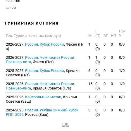
Рост:
188
Вес:
79
ТУРНИРНАЯ ИСТОРИЯ
Г
Пр/
Год. Турнир, команда (амплуа)
М
(П)
АГ
НП
У
2026-2027.
Россия. Кубок России
, Факел (П/
1
0
0
0
0/0
з)
(0)
2026-2027.
Россия. Чемпионат России.
1
1
0
0
0/0
Премьер-лига
, Факел (П/з)
(0)
2025-2026.
Россия. Кубок России
, Крылья
6
0
0
0
1/0
Советов (П/з)
(0)
2025-2026.
Россия. Чемпионат России.
16
0
0
0
1/0
Премьер-лига
, Крылья Советов (П/з)
(0)
2025-2026.
Контрольные матчи
, Крылья
1
0
0
0
0/0
Советов (Защ)
(0)
2024-2025.
Россия. Winline Зимний кубок
3
0
0
0
0/0
РПЛ. 2025
, Ростов (Защ)
(0)
ЕЩЕ