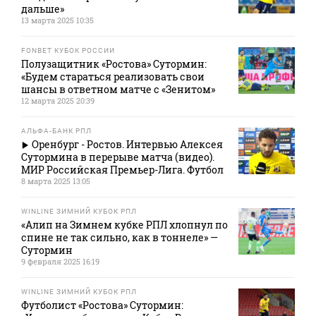
дальше»
13 марта 2025 10:35
FONBET КУБОК РОССИИ
Полузащитник «Ростова» Сутормин:
«Будем стараться реализовать свои
шансы в ответном матче с «Зенитом»
12 марта 2025 20:39
АЛЬФА-БАНК РПЛ
Оренбург - Ростов. Интервью Алексея
Сутормина в перерыве матча (видео).
МИР Российская Премьер-Лига. Футбол
8 марта 2025 13:05
WINLINE ЗИМНИЙ КУБОК РПЛ
«Алип на Зимнем кубке РПЛ хлопнул по
спине не так сильно, как в тоннеле» —
Сутормин
9 февраля 2025 16:19
WINLINE ЗИМНИЙ КУБОК РПЛ
Футболист «Ростова» Сутормин: