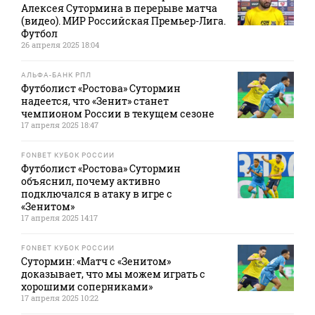
Алексея Сутормина в перерыве матча
(видео). МИР Российская Премьер-Лига.
Футбол
26 апреля 2025 18:04
АЛЬФА-БАНК РПЛ
Футболист «Ростова» Сутормин
надеется, что «Зенит» станет
чемпионом России в текущем сезоне
17 апреля 2025 18:47
FONBET КУБОК РОССИИ
Футболист «Ростова» Сутормин
объяснил, почему активно
подключался в атаку в игре с
«Зенитом»
17 апреля 2025 14:17
FONBET КУБОК РОССИИ
Сутормин: «Матч с «Зенитом»
доказывает, что мы можем играть с
хорошими соперниками»
17 апреля 2025 10:22