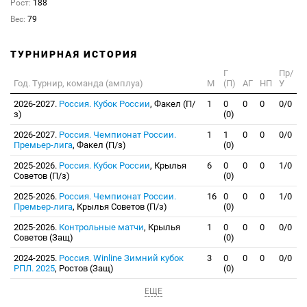
Рост:
188
Вес:
79
ТУРНИРНАЯ ИСТОРИЯ
Г
Пр/
Год. Турнир, команда (амплуа)
М
(П)
АГ
НП
У
2026-2027.
Россия. Кубок России
, Факел (П/
1
0
0
0
0/0
з)
(0)
2026-2027.
Россия. Чемпионат России.
1
1
0
0
0/0
Премьер-лига
, Факел (П/з)
(0)
2025-2026.
Россия. Кубок России
, Крылья
6
0
0
0
1/0
Советов (П/з)
(0)
2025-2026.
Россия. Чемпионат России.
16
0
0
0
1/0
Премьер-лига
, Крылья Советов (П/з)
(0)
2025-2026.
Контрольные матчи
, Крылья
1
0
0
0
0/0
Советов (Защ)
(0)
2024-2025.
Россия. Winline Зимний кубок
3
0
0
0
0/0
РПЛ. 2025
, Ростов (Защ)
(0)
ЕЩЕ