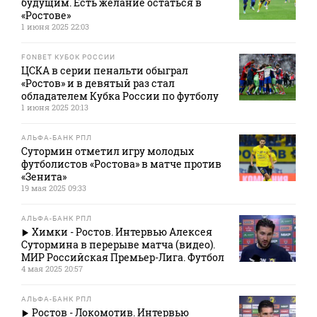
будущим. Есть желание остаться в
«Ростове»
1 июня 2025 22:03
FONBET КУБОК РОССИИ
ЦСКА в серии пенальти обыграл
«Ростов» и в девятый раз стал
обладателем Кубка России по футболу
1 июня 2025 20:13
АЛЬФА-БАНК РПЛ
Сутормин отметил игру молодых
футболистов «Ростова» в матче против
«Зенита»
19 мая 2025 09:33
АЛЬФА-БАНК РПЛ
Химки - Ростов. Интервью Алексея
Сутормина в перерыве матча (видео).
МИР Российская Премьер-Лига. Футбол
4 мая 2025 20:57
АЛЬФА-БАНК РПЛ
Ростов - Локомотив. Интервью