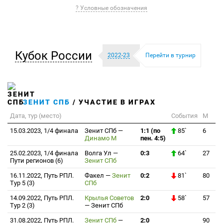
? Условные обозначения
Кубок России
2022-23
Перейти в турнир
ЗЕНИТ СПБ
/ УЧАСТИЕ В ИГРАХ
Дата, тур (место)
События
М
15.03.2023, 1/4 финала
Зенит СПб
—
1:1 (по
85`
6
Динамо М
пен. 4:5)
25.02.2023, 1/4 финала
Волга Ул
—
0:3
64`
27
Пути регионов (6)
Зенит СПб
16.11.2022, Путь РПЛ.
Факел
—
Зенит
0:2
81`
80
Тур 5 (3)
СПб
14.09.2022, Путь РПЛ.
Крылья Советов
2:0
58`
57
Тур 2 (3)
—
Зенит СПб
31.08.2022, Путь РПЛ.
Зенит СПб
—
2:0
90