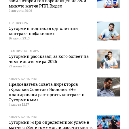
забил второй гол воронежцев на 88‑й
минуте матча РПЛ. Видео
2 августа 20:06
ТРАНСФЕРЫ
Сутормин подписал однолетний
контракт с «Факелом»
16 июля 23:13
ЧЕМПИОНАТ МИРА
Сутормин рассказал, за кого болеет на
чемпионате мира‑2026
22 июня 18:56
АЛЬФА-БАНК РПЛ
Председатель совета директоров
«Крыльев Советов» Яковлев: «Не
планировали расторгать контракт с
Суторминым»
4 марта 12:57
АЛЬФА-БАНК РПЛ
Сутормин: «При определенной удаче в
матче с «Зенитом» могли рассчитывать