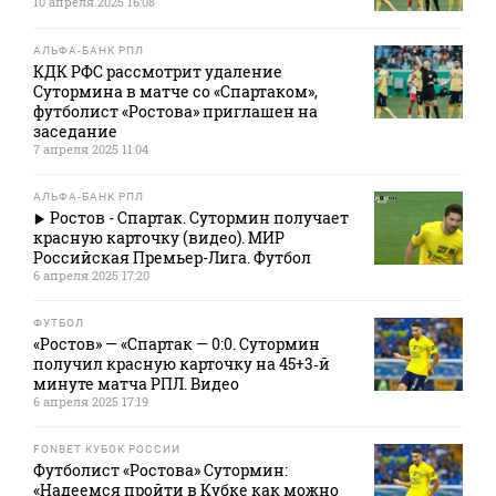
10 апреля 2025 16:08
АЛЬФА-БАНК РПЛ
КДК РФС рассмотрит удаление
Сутормина в матче со «Спартаком»,
футболист «Ростова» приглашен на
заседание
7 апреля 2025 11:04
АЛЬФА-БАНК РПЛ
Ростов - Спартак. Сутормин получает
красную карточку (видео). МИР
Российская Премьер-Лига. Футбол
6 апреля 2025 17:20
ФУТБОЛ
«Ростов» — «Спартак — 0:0. Сутормин
получил красную карточку на 45+3‑й
минуте матча РПЛ. Видео
6 апреля 2025 17:19
FONBET КУБОК РОССИИ
Футболист «Ростова» Сутормин:
«Надеемся пройти в Кубке как можно