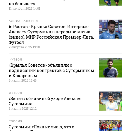
на большее»
11 ноября 2025 14:01
АЛЬФА-БАНК РПЛ
Ростов - Крылья Советов. Интервью
Алексея Сутормина в перерыве матча
(видео). МИР Российская Премьер-Лига.
Футбол
2 августа 2025 19:10
ФУТБОЛ
«Крылья Советов» объявили о
подписании контрактов с Суторминым
и Кокаревым
8 июля 2025 18:48
ФУТБОЛ
«Зенит» объявил об уходе Алексея
Сутормина
3 июня 2025 12:12
РОССИЯ
Сутормин: «Пока не знаю, что с