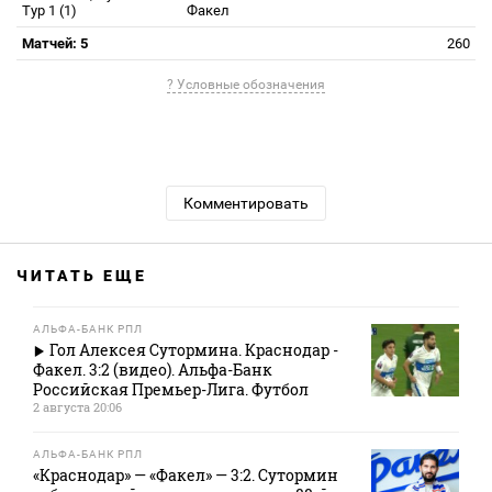
Тур 1 (1)
Факел
Матчей: 5
260
? Условные обозначения
Комментировать
ЧИТАТЬ ЕЩЕ
АЛЬФА-БАНК РПЛ
Гол Алексея Сутормина. Краснодар -
Факел. 3:2 (видео). Альфа-Банк
Российская Премьер-Лига. Футбол
2 августа 20:06
АЛЬФА-БАНК РПЛ
«Краснодар» — «Факел» — 3:2. Сутормин