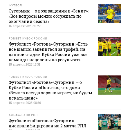
ФУТБОЛ
Сутормин — о возвращении в «Зенит»:
«Все вопросы можно обсуждать по
окончании сезона»
16 апреля 2025 21:27
FONBET КУБОК РОССИИ
Футболист «Ростова» Сутормин: «Есть
все шансы зацепиться за трофей, на
данной стадии Кубка России уже все
команды нацелены на результат»
15 апреля 2025 15:31
FONBET КУБОК РОССИИ
Футболист «Ростова» Сутормин — о
Кубке России: «Понятно, что дома
«Зенит» всегда хорошо играет, но будем
искать шанс»
15 апреля 2025 08:56
АЛЬФА-БАНК РПЛ
Футболист «Ростова» Сутормин
дисквалифицирован на 2 матча РПЛ