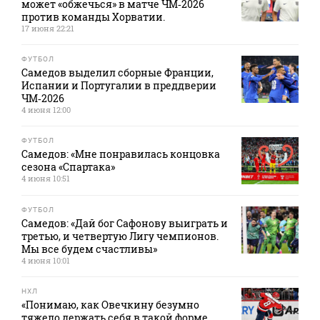
может «обжечься» в матче ЧМ‑2026
против команды Хорватии.
17 июня 22:21
ФУТБОЛ
Самедов выделил сборные Франции,
Испании и Португалии в преддверии
ЧМ‑2026
4 июня 12:00
ФУТБОЛ
Самедов: «Мне понравилась концовка
сезона «Спартака»
4 июня 10:51
ФУТБОЛ
Самедов: «Дай бог Сафонову выиграть и
третью, и четвертую Лигу чемпионов.
Мы все будем счастливы»
4 июня 10:01
НХЛ
«Понимаю, как Овечкину безумно
тяжело держать себя в такой форме,