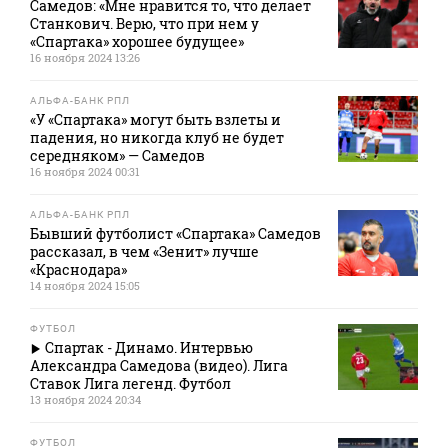
Самедов: «Мне нравится то, что делает
Станкович. Верю, что при нем у
«Спартака» хорошее будущее»
16 ноября 2024 13:26
АЛЬФА-БАНК РПЛ
«У «Спартака» могут быть взлеты и
падения, но никогда клуб не будет
середняком» — Самедов
16 ноября 2024 00:31
АЛЬФА-БАНК РПЛ
Бывший футболист «Спартака» Самедов
рассказал, в чем «Зенит» лучше
«Краснодара»
14 ноября 2024 15:05
ФУТБОЛ
Спартак - Динамо. Интервью
Александра Самедова (видео). Лига
Ставок Лига легенд. Футбол
13 ноября 2024 20:34
ФУТБОЛ