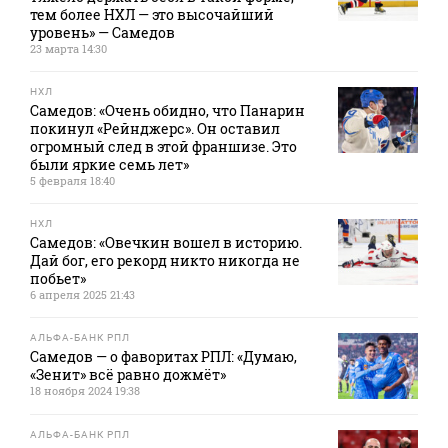
тем более НХЛ — это высочайший
уровень» — Самедов
23 марта 14:30
НХЛ
Самедов: «Очень обидно, что Панарин
покинул «Рейнджерс». Он оставил
огромный след в этой франшизе. Это
были яркие семь лет»
5 февраля 18:40
НХЛ
Самедов: «Овечкин вошел в историю.
Дай бог, его рекорд никто никогда не
побьет»
6 апреля 2025 21:43
АЛЬФА-БАНК РПЛ
Самедов — о фаворитах РПЛ: «Думаю,
«Зенит» всё равно дожмёт»
18 ноября 2024 19:38
АЛЬФА-БАНК РПЛ