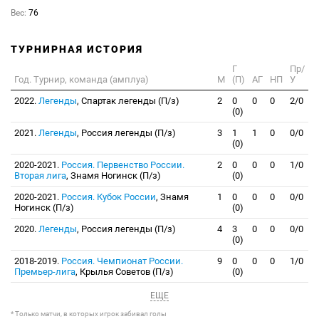
Вес:
76
ТУРНИРНАЯ ИСТОРИЯ
Г
Пр/
Год. Турнир, команда (амплуа)
М
(П)
АГ
НП
У
2022.
Легенды
, Спартак легенды (П/з)
2
0
0
0
2/0
(0)
2021.
Легенды
, Россия легенды (П/з)
3
1
1
0
0/0
(0)
2020-2021.
Россия. Первенство России.
2
0
0
0
1/0
Вторая лига
, Знамя Ногинск (П/з)
(0)
2020-2021.
Россия. Кубок России
, Знамя
1
0
0
0
0/0
Ногинск (П/з)
(0)
2020.
Легенды
, Россия легенды (П/з)
4
3
0
0
0/0
(0)
2018-2019.
Россия. Чемпионат России.
9
0
0
0
1/0
Премьер-лига
, Крылья Советов (П/з)
(0)
ЕЩЕ
* Только матчи, в которых игрок забивал голы