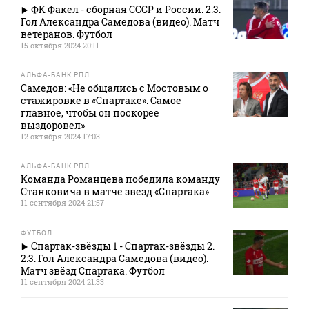
ФК Факел - сборная СССР и России. 2:3.
Гол Александра Самедова (видео). Матч
ветеранов. Футбол
15 октября 2024 20:11
АЛЬФА-БАНК РПЛ
Самедов: «Не общались с Мостовым о
стажировке в «Спартаке». Самое
главное, чтобы он поскорее
выздоровел»
12 октября 2024 17:03
АЛЬФА-БАНК РПЛ
Команда Романцева победила команду
Станковича в матче звезд «Спартака»
11 сентября 2024 21:57
ФУТБОЛ
Спартак-звёзды 1 - Спартак-звёзды 2.
2:3. Гол Александра Самедова (видео).
Матч звёзд Спартака. Футбол
11 сентября 2024 21:33