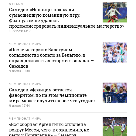
ФУТБОЛ
Самедов: «Испанцы показали
сумасшедшую командную игру.
Французам не удалось
продемонстрировать индивидуальное мастерство»
15 июля 13:53
ЧЕМПИОНАТ МИРА
«После истории с Балогуном
большинство болело за Бельгию, и
справедливость восторжествовала» —
Самедов
9 июля 19:30
ЧЕМПИОНАТ МИРА
Самедов: «Франция остается
фаворитом, но на этом чемпионате
мира может случиться все что угодно»
9 июля 17:44
ЧЕМПИОНАТ МИРА
«Вся сборная Аргентины сплочена
вокруг Месси, чего, к сожалению, не
было у Португалии» — Самедов