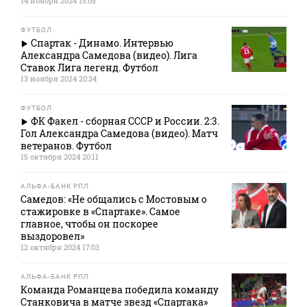
14 ноября 2024 15:05
ФУТБОЛ
Спартак - Динамо. Интервью
Александра Самедова (видео). Лига
Ставок Лига легенд. Футбол
13 ноября 2024 20:34
ФУТБОЛ
ФК Факел - сборная СССР и России. 2:3.
Гол Александра Самедова (видео). Матч
ветеранов. Футбол
15 октября 2024 20:11
АЛЬФА-БАНК РПЛ
Самедов: «Не общались с Мостовым о
стажировке в «Спартаке». Самое
главное, чтобы он поскорее
выздоровел»
12 октября 2024 17:03
АЛЬФА-БАНК РПЛ
Команда Романцева победила команду
Станковича в матче звезд «Спартака»