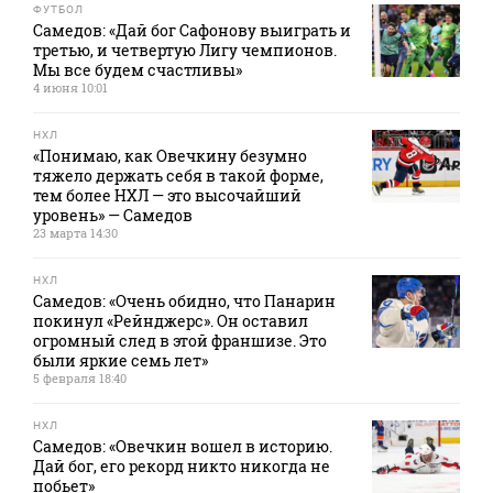
ФУТБОЛ
Самедов: «Дай бог Сафонову выиграть и
третью, и четвертую Лигу чемпионов.
Мы все будем счастливы»
4 июня 10:01
НХЛ
«Понимаю, как Овечкину безумно
тяжело держать себя в такой форме,
тем более НХЛ — это высочайший
уровень» — Самедов
23 марта 14:30
НХЛ
Самедов: «Очень обидно, что Панарин
покинул «Рейнджерс». Он оставил
огромный след в этой франшизе. Это
были яркие семь лет»
5 февраля 18:40
НХЛ
Самедов: «Овечкин вошел в историю.
Дай бог, его рекорд никто никогда не
побьет»