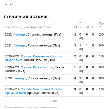
Вес:
76
ТУРНИРНАЯ ИСТОРИЯ
Г
Пр/
Год. Турнир, команда (амплуа)
М
(П)
АГ
НП
У
2022.
Легенды
, Спартак легенды (П/з)
2
0
0
0
2/0
(0)
2021.
Легенды
, Россия легенды (П/з)
3
1
1
0
0/0
(0)
2020-2021.
Россия. Первенство России.
2
0
0
0
1/0
Вторая лига
, Знамя Ногинск (П/з)
(0)
2020-2021.
Россия. Кубок России
, Знамя
1
0
0
0
0/0
Ногинск (П/з)
(0)
2020.
Легенды
, Россия легенды (П/з)
4
3
0
0
0/0
(0)
2018-2019.
Россия. Чемпионат России.
9
0
0
0
1/0
Премьер-лига
, Крылья Советов (П/з)
(0)
ЕЩЕ
* Только матчи, в которых игрок забивал голы