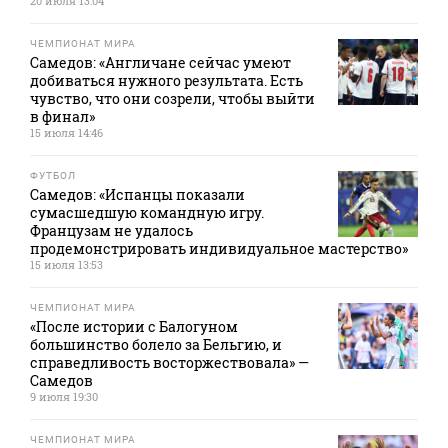
20 июля 13:04
ЧЕМПИОНАТ МИРА
Самедов: «Англичане сейчас умеют
добиваться нужного результата. Есть
чувство, что они созрели, чтобы выйти
в финал»
15 июля 14:46
ФУТБОЛ
Самедов: «Испанцы показали
сумасшедшую командную игру.
Французам не удалось
продемонстрировать индивидуальное мастерство»
15 июля 13:53
ЧЕМПИОНАТ МИРА
«После истории с Балогуном
большинство болело за Бельгию, и
справедливость восторжествовала» —
Самедов
9 июля 19:30
ЧЕМПИОНАТ МИРА