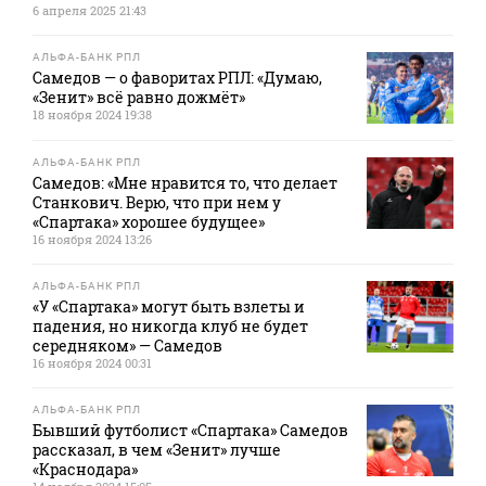
6 апреля 2025 21:43
АЛЬФА-БАНК РПЛ
Самедов — о фаворитах РПЛ: «Думаю,
«Зенит» всё равно дожмёт»
18 ноября 2024 19:38
АЛЬФА-БАНК РПЛ
Самедов: «Мне нравится то, что делает
Станкович. Верю, что при нем у
«Спартака» хорошее будущее»
16 ноября 2024 13:26
АЛЬФА-БАНК РПЛ
«У «Спартака» могут быть взлеты и
падения, но никогда клуб не будет
середняком» — Самедов
16 ноября 2024 00:31
АЛЬФА-БАНК РПЛ
Бывший футболист «Спартака» Самедов
рассказал, в чем «Зенит» лучше
«Краснодара»