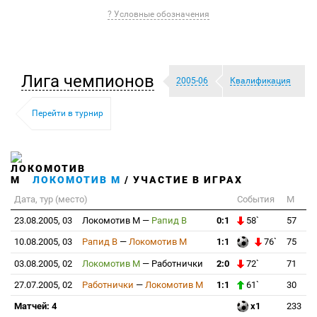
? Условные обозначения
Лига чемпионов
2005-06
Квалификация
Перейти в турнир
ЛОКОМОТИВ М
/ УЧАСТИЕ В ИГРАХ
Дата, тур (место)
События
М
23.08.2005, 03
Локомотив М
—
Рапид В
0:1
58`
57
10.08.2005, 03
Рапид В
—
Локомотив М
1:1
76`
75
03.08.2005, 02
Локомотив М
—
Работнички
2:0
72`
71
27.07.2005, 02
Работнички
—
Локомотив М
1:1
61`
30
Матчей: 4
x1
233