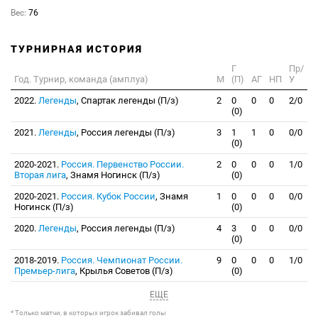
Вес:
76
ТУРНИРНАЯ ИСТОРИЯ
Г
Пр/
Год. Турнир, команда (амплуа)
М
(П)
АГ
НП
У
2022.
Легенды
, Спартак легенды (П/з)
2
0
0
0
2/0
(0)
2021.
Легенды
, Россия легенды (П/з)
3
1
1
0
0/0
(0)
2020-2021.
Россия. Первенство России.
2
0
0
0
1/0
Вторая лига
, Знамя Ногинск (П/з)
(0)
2020-2021.
Россия. Кубок России
, Знамя
1
0
0
0
0/0
Ногинск (П/з)
(0)
2020.
Легенды
, Россия легенды (П/з)
4
3
0
0
0/0
(0)
2018-2019.
Россия. Чемпионат России.
9
0
0
0
1/0
Премьер-лига
, Крылья Советов (П/з)
(0)
ЕЩЕ
* Только матчи, в которых игрок забивал голы