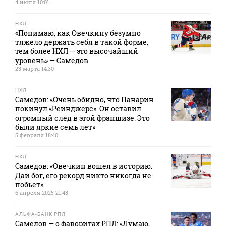
4 июня 10:01
НХЛ
«Понимаю, как Овечкину безумно
тяжело держать себя в такой форме,
тем более НХЛ — это высочайший
уровень» — Самедов
23 марта 14:30
НХЛ
Самедов: «Очень обидно, что Панарин
покинул «Рейнджерс». Он оставил
огромный след в этой франшизе. Это
были яркие семь лет»
5 февраля 18:40
НХЛ
Самедов: «Овечкин вошел в историю.
Дай бог, его рекорд никто никогда не
побьет»
6 апреля 2025 21:43
АЛЬФА-БАНК РПЛ
Самедов — о фаворитах РПЛ: «Думаю,