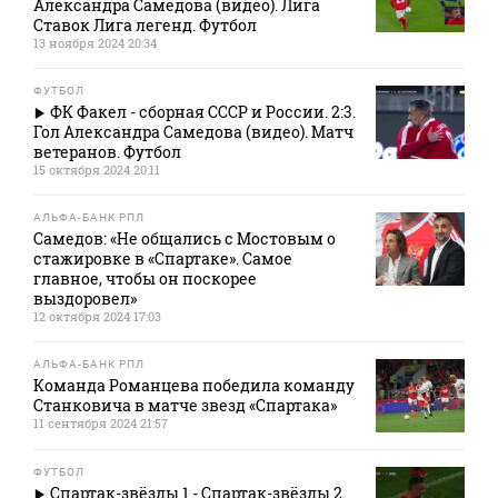
Александра Самедова (видео). Лига
Ставок Лига легенд. Футбол
13 ноября 2024 20:34
ФУТБОЛ
ФК Факел - сборная СССР и России. 2:3.
Гол Александра Самедова (видео). Матч
ветеранов. Футбол
15 октября 2024 20:11
АЛЬФА-БАНК РПЛ
Самедов: «Не общались с Мостовым о
стажировке в «Спартаке». Самое
главное, чтобы он поскорее
выздоровел»
12 октября 2024 17:03
АЛЬФА-БАНК РПЛ
Команда Романцева победила команду
Станковича в матче звезд «Спартака»
11 сентября 2024 21:57
ФУТБОЛ
Спартак-звёзды 1 - Спартак-звёзды 2.