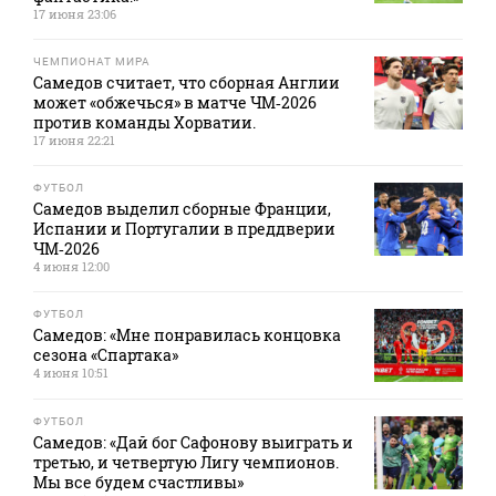
17 июня 23:06
ЧЕМПИОНАТ МИРА
Самедов считает, что сборная Англии
может «обжечься» в матче ЧМ‑2026
против команды Хорватии.
17 июня 22:21
ФУТБОЛ
Самедов выделил сборные Франции,
Испании и Португалии в преддверии
ЧМ‑2026
4 июня 12:00
ФУТБОЛ
Самедов: «Мне понравилась концовка
сезона «Спартака»
4 июня 10:51
ФУТБОЛ
Самедов: «Дай бог Сафонову выиграть и
третью, и четвертую Лигу чемпионов.
Мы все будем счастливы»