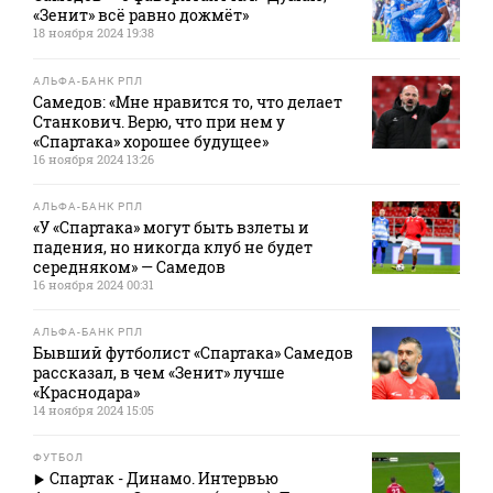
«Зенит» всё равно дожмёт»
18 ноября 2024 19:38
АЛЬФА-БАНК РПЛ
Самедов: «Мне нравится то, что делает
Станкович. Верю, что при нем у
«Спартака» хорошее будущее»
16 ноября 2024 13:26
АЛЬФА-БАНК РПЛ
«У «Спартака» могут быть взлеты и
падения, но никогда клуб не будет
середняком» — Самедов
16 ноября 2024 00:31
АЛЬФА-БАНК РПЛ
Бывший футболист «Спартака» Самедов
рассказал, в чем «Зенит» лучше
«Краснодара»
14 ноября 2024 15:05
ФУТБОЛ
Спартак - Динамо. Интервью