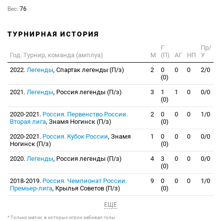
Вес:
76
ТУРНИРНАЯ ИСТОРИЯ
Г
Пр/
Год. Турнир, команда (амплуа)
М
(П)
АГ
НП
У
2022.
Легенды
, Спартак легенды (П/з)
2
0
0
0
2/0
(0)
2021.
Легенды
, Россия легенды (П/з)
3
1
1
0
0/0
(0)
2020-2021.
Россия. Первенство России.
2
0
0
0
1/0
Вторая лига
, Знамя Ногинск (П/з)
(0)
2020-2021.
Россия. Кубок России
, Знамя
1
0
0
0
0/0
Ногинск (П/з)
(0)
2020.
Легенды
, Россия легенды (П/з)
4
3
0
0
0/0
(0)
2018-2019.
Россия. Чемпионат России.
9
0
0
0
1/0
Премьер-лига
, Крылья Советов (П/з)
(0)
ЕЩЕ
* Только матчи, в которых игрок забивал голы