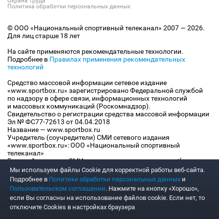
Охрана труда
Политика обработки персональных данных
© ООО «Национальный спортивный телеканал» 2007 — 2026.
Для лиц старше 18 лет
На сайте применяются рекомендательные технологии.
Подробнее в
Правилах применения рекомендательных
технологий
Средство массовой информации сетевое издание
«www.sportbox.ru» зарегистрировано Федеральной службой
по надзору в сфере связи, информационных технологий
и массовых коммуникаций (Роскомнадзор).
Свидетельство о регистрации средства массовой информации
Эл № ФС77-72613 от 04.04.2018
Название — www.sportbox.ru
Учредитель (соучредители) СМИ сетевого издания
«www.sportbox.ru»: ООО «Национальный спортивный
телеканал»
Главный редактор СМИ сетевого издания «www.sportbox.ru»:
Конов В.А.
Мы используем файлы Сookie для корректной работы веб-сайта.
Номер телефона редакции СМИ сетевого издания
Подробнее в
Политике обработки персональных данных
и
«www.sportbox.ru»: +7 (495) 653 8419
Пользовательском соглашении
. Нажмите на кнопку «Хорошо»,
Адрес электронной почты редакции СМИ сетевого издания
если Вы согласны на использование файлов cookie. Если нет, то
«www.sportbox.ru»: editor@sportbox.ru
отключите Cookies в настройках браузера