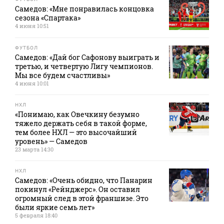
Самедов: «Мне понравилась концовка
сезона «Спартака»
4 июня 10:51
ФУТБОЛ
Самедов: «Дай бог Сафонову выиграть и
третью, и четвертую Лигу чемпионов.
Мы все будем счастливы»
4 июня 10:01
НХЛ
«Понимаю, как Овечкину безумно
тяжело держать себя в такой форме,
тем более НХЛ — это высочайший
уровень» — Самедов
23 марта 14:30
НХЛ
Самедов: «Очень обидно, что Панарин
покинул «Рейнджерс». Он оставил
огромный след в этой франшизе. Это
были яркие семь лет»
5 февраля 18:40