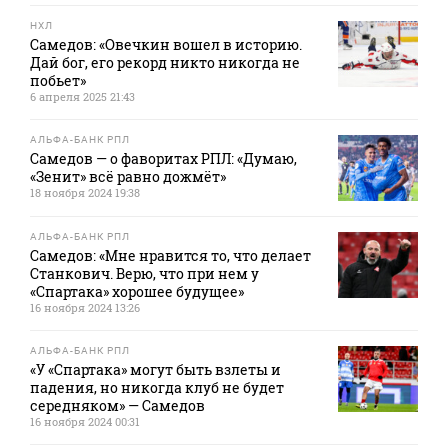
НХЛ
Самедов: «Овечкин вошел в историю.
Дай бог, его рекорд никто никогда не
побьет»
6 апреля 2025 21:43
АЛЬФА-БАНК РПЛ
Самедов — о фаворитах РПЛ: «Думаю,
«Зенит» всё равно дожмёт»
18 ноября 2024 19:38
АЛЬФА-БАНК РПЛ
Самедов: «Мне нравится то, что делает
Станкович. Верю, что при нем у
«Спартака» хорошее будущее»
16 ноября 2024 13:26
АЛЬФА-БАНК РПЛ
«У «Спартака» могут быть взлеты и
падения, но никогда клуб не будет
середняком» — Самедов
16 ноября 2024 00:31