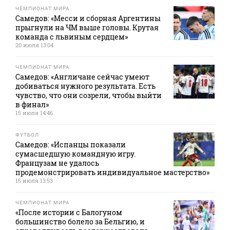
ЧЕМПИОНАТ МИРА
Самедов: «Месси и сборная Аргентины
прыгнули на ЧМ выше головы. Крутая
команда с львиным сердцем»
20 июля 13:04
ЧЕМПИОНАТ МИРА
Самедов: «Англичане сейчас умеют
добиваться нужного результата. Есть
чувство, что они созрели, чтобы выйти
в финал»
15 июля 14:46
ФУТБОЛ
Самедов: «Испанцы показали
сумасшедшую командную игру.
Французам не удалось
продемонстрировать индивидуальное мастерство»
15 июля 13:53
ЧЕМПИОНАТ МИРА
«После истории с Балогуном
большинство болело за Бельгию, и