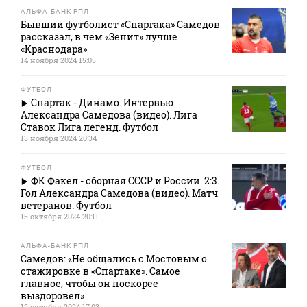
АЛЬФА-БАНК РПЛ
Бывший футболист «Спартака» Самедов
рассказал, в чем «Зенит» лучше
«Краснодара»
14 ноября 2024 15:05
ФУТБОЛ
Спартак - Динамо. Интервью
Александра Самедова (видео). Лига
Ставок Лига легенд. Футбол
13 ноября 2024 20:34
ФУТБОЛ
ФК Факел - сборная СССР и России. 2:3.
Гол Александра Самедова (видео). Матч
ветеранов. Футбол
15 октября 2024 20:11
АЛЬФА-БАНК РПЛ
Самедов: «Не общались с Мостовым о
стажировке в «Спартаке». Самое
главное, чтобы он поскорее
выздоровел»
12 октября 2024 17:03