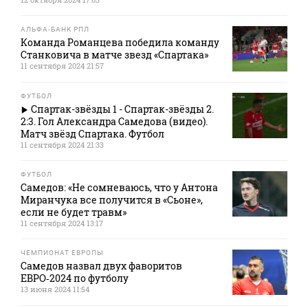
АЛЬФА-БАНК РПЛ
Команда Романцева победила команду
Станковича в матче звезд «Спартака»
11 сентября 2024 21:57
ФУТБОЛ
Спартак-звёзды 1 - Спартак-звёзды 2.
2:3. Гол Александра Самедова (видео).
Матч звёзд Спартака. Футбол
11 сентября 2024 21:33
ФУТБОЛ
Самедов: «Не сомневаюсь, что у Антона
Миранчука все получится в «Сьоне»,
если не будет травм»
11 сентября 2024 13:17
ЧЕМПИОНАТ ЕВРОПЫ
Самедов назвал двух фаворитов
ЕВРО‑2024 по футболу
13 июня 2024 11:54