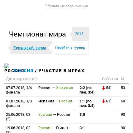
? Условные обозначения
Чемпионат мира
2018
Финальный турнир
Перейти в турнир
РОССИЯ
/ УЧАСТИЕ В ИГРАХ
Дата, тур (место)
События
М
07.07.2018, 1/4
Россия
—
Хорватия
2:2 (по
54`
53
финала
пен. 3:4)
01.07.2018, 1/8
Испания
—
Россия
1:1 (по
61`
60
финала
пен. 3:4)
25.06.2018, 03
Уругвай
—
Россия
3:0
90
(2)
19.06.2018, 02
Россия
—
Египет
3:1
90
(1)