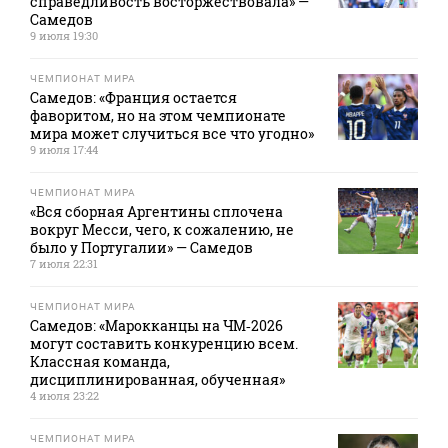
справедливость восторжествовала» —
Самедов
9 июля 19:30
ЧЕМПИОНАТ МИРА
Самедов: «Франция остается
фаворитом, но на этом чемпионате
мира может случиться все что угодно»
9 июля 17:44
ЧЕМПИОНАТ МИРА
«Вся сборная Аргентины сплочена
вокруг Месси, чего, к сожалению, не
было у Португалии» — Самедов
7 июля 22:31
ЧЕМПИОНАТ МИРА
Самедов: «Марокканцы на ЧМ‑2026
могут составить конкуренцию всем.
Классная команда,
дисциплинированная, обученная»
4 июля 23:22
ЧЕМПИОНАТ МИРА