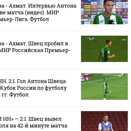
а - Ахмат. Интервью Антона
ве матча (видео). МИР
мьер-Лига. Футбол
а - Ахмат. Швец пробил в
. МИР Российская Премьер-
НН. 2:1. Гол Антона Швеца
 Кубок России по футболу
 гг. Футбол
 НН» — 2:1. Швец вывел
оля на 42‑й минуте матча