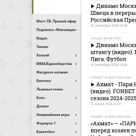
Динамо Москв
Швеца в переры
Российская Пре
Матч ТВ. Прямой эфир
15 сентября 2024 15:36
Подписка «Максимум»
Видео
АЛЬФА-БАНК РПЛ
Динамо Москв
Теннис
штангу (видео)
Хоккей
Лига. Футбол
MMA/Единоборства
15 сентября 2024 14:46
Фигурное катание
FONBET КУБОК РОССИИ
Биатлон
Ахмат - Пари 
Лыжные гонки
(видео). FONBET
сезона 2024-2025
Бокс
31 июля 2024 21:43
Допинг
Олимпийские игры
FONBET КУБОК РОССИИ
«Ахмат» — «ПАРИ
Формула-1
вперед хозяев п
Баскетбол