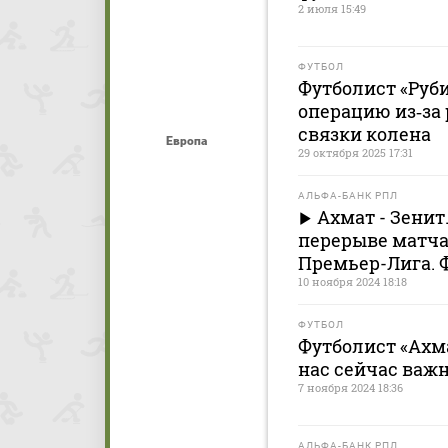
2 июля 15:49
ФУТБОЛ
Футболист «Руб
операцию из‑за
связки колена
Европа
29 октября 2025 17:31
АЛЬФА-БАНК РПЛ
Ахмат - Зенит
перерыве матча
Премьер-Лига. 
10 ноября 2024 18:18
ФУТБОЛ
Футболист «Ахм
нас сейчас важн
7 ноября 2024 18:36
АЛЬФА-БАНК РПЛ