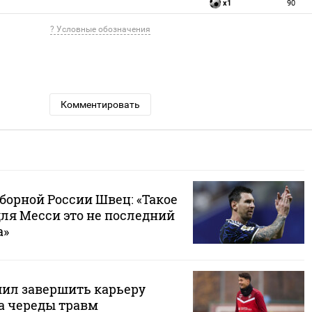
x1
90
? Условные обозначения
Комментировать
борной России Швец: «Такое
для Месси это не последний
а»
ил завершить карьеру
за череды травм