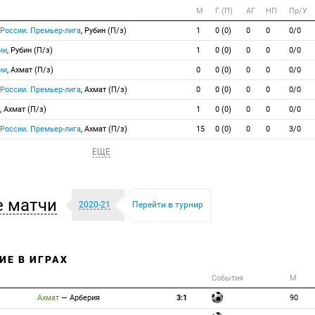
М
Г (П)
АГ
НП
Пр/У
 России. Премьер-лига
, Рубин (П/з)
1
0 (0)
0
0
0/0
ии
, Рубин (П/з)
1
0 (0)
0
0
0/0
ии
, Ахмат (П/з)
0
0 (0)
0
0
0/0
 России. Премьер-лига
, Ахмат (П/з)
0
0 (0)
0
0
0/0
, Ахмат (П/з)
1
0 (0)
0
0
0/0
 России. Премьер-лига
, Ахмат (П/з)
15
0 (0)
0
0
3/0
ЕЩЕ
 матчи
2020-21
Перейти в турнир
ИЕ В ИГРАХ
События
М
Ахмат
—
Арберия
3:1
90