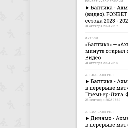
FONBET КУБОК РОССИИ
Балтика - Ахма
(видео). FONBET
сезона 2023 - 20
31 октября 2023 21:07
ФУТБОЛ
«Балтика» — «Ахм
минуте открыл с
Видео
31 октября 2023 21:06
АЛЬФА-БАНК РПЛ
Балтика - Ах
в перерыве матч
Премьер-Лига. 
23 сентября 2023 17:32
АЛЬФА-БАНК РПЛ
Динамо - Ахм
в перерыве матч