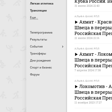
Кубка России. В
Легкая атлетика
31 июля 2024 21:43
Трансляции
АЛЬФА-БАНК РПЛ
Еще...
Ахмат - Крас
Швеца в переры
Российская Пре
Телепрограмма
21 июля 2024 21:16
Результаты
События
АЛЬФА-БАНК РПЛ
Ахмат - Локо
Трансферы
Швеца в переры
Дни рождения
Российская Пре
Спорт и бизнес
7 апреля 2024 17:38
Форум
АЛЬФА-БАНК РПЛ
Локомотив - 
Швеца в переры
Российская Пре
11 ноября 2023 17:27