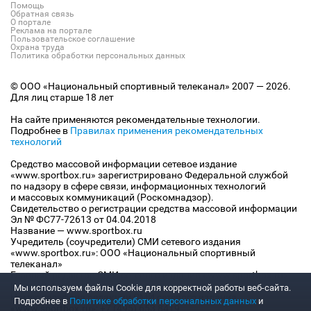
Помощь
Обратная связь
О портале
Реклама на портале
Пользовательское соглашение
Охрана труда
Политика обработки персональных данных
© ООО «Национальный спортивный телеканал» 2007 — 2026.
Для лиц старше 18 лет
На сайте применяются рекомендательные технологии.
Подробнее в
Правилах применения рекомендательных
технологий
Средство массовой информации сетевое издание
«www.sportbox.ru» зарегистрировано Федеральной службой
по надзору в сфере связи, информационных технологий
и массовых коммуникаций (Роскомнадзор).
Свидетельство о регистрации средства массовой информации
Эл № ФС77-72613 от 04.04.2018
Название — www.sportbox.ru
Учредитель (соучредители) СМИ сетевого издания
«www.sportbox.ru»: ООО «Национальный спортивный
телеканал»
Главный редактор СМИ сетевого издания «www.sportbox.ru»:
Конов В.А.
Мы используем файлы Сookie для корректной работы веб-сайта.
Номер телефона редакции СМИ сетевого издания
Подробнее в
Политике обработки персональных данных
и
«www.sportbox.ru»: +7 (495) 653 8419