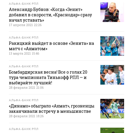
АЛЬФА-БАНК РПЛ
Александр Бубнов: «Когда «Зенит»
добавил в скорости, «Краснодар» сразу
начал уставать»
17 апреля 2021 22:26
АЛЬФА-БАНК РПЛ
Ракицкий выйдет в основе «Зенита» на
матч с «Ахматом»
13 марта 2021 15:46
АЛЬФА-БАНК РПЛ
Бомбардирская весна! Все о голах 20
тура чемпионата Тинькофф РПЛ — и
выбирайте лучший!
28 февраля 2021 21:06
АЛЬФА-БАНК РПЛ
«Динамо» обыграло «Ахмат», грозненцы
заканчивали встречу в меньшинстве
28 февраля 2021 18:26
АЛЬФА-БАНК РПЛ