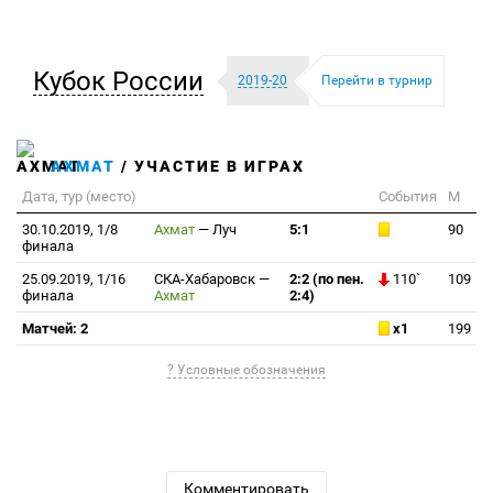
Кубок России
2019-20
Перейти в турнир
АХМАТ
/ УЧАСТИЕ В ИГРАХ
Дата, тур (место)
События
М
30.10.2019, 1/8
Ахмат
—
Луч
5:1
90
финала
25.09.2019, 1/16
СКА-Хабаровск
—
2:2 (по пен.
110`
109
финала
Ахмат
2:4)
Матчей: 2
x1
199
? Условные обозначения
Комментировать