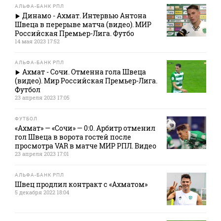
АЛЬФА-БАНК РПЛ
Динамо - Ахмат. Интервью Антона
Швеца в перерыве матча (видео). МИР
Российская Премьер-Лига. Футбо
14 мая 2023 17:52
АЛЬФА-БАНК РПЛ
Ахмат - Сочи. Отменна гола Швеца
(видео). Мир Российская Премьер-Лига.
Футбол
23 апреля 2023 17:05
ФУТБОЛ
«Ахмат» — «Сочи» — 0:0. Арбитр отменил
гол Швеца в ворота гостей после
просмотра VAR в матче МИР РПЛ. Видео
23 апреля 2023 17:01
АЛЬФА-БАНК РПЛ
Швец продлил контракт с «Ахматом»
5 декабря 2022 18:04