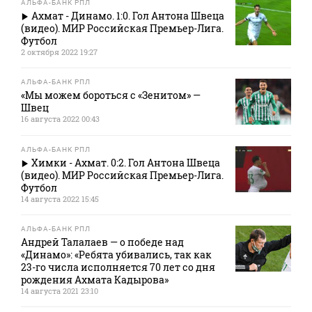
АЛЬФА-БАНК РПЛ
Ахмат - Динамо. 1:0. Гол Антона Швеца
(видео). МИР Российская Премьер-Лига.
Футбол
2 октября 2022 19:27
АЛЬФА-БАНК РПЛ
«Мы можем бороться с «Зенитом» —
Швец
16 августа 2022 00:43
АЛЬФА-БАНК РПЛ
Химки - Ахмат. 0:2. Гол Антона Швеца
(видео). МИР Российская Премьер-Лига.
Футбол
14 августа 2022 15:45
АЛЬФА-БАНК РПЛ
Андрей Талалаев — о победе над
«Динамо»: «Ребята убивались, так как
23-го числа исполняется 70 лет со дня
рождения Ахмата Кадырова»
14 августа 2021 23:10