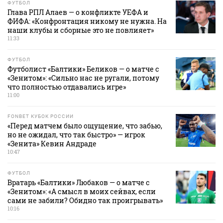
ФУТБОЛ
Глава РПЛ Алаев — о конфликте УЕФА и
ФИФА: «Конфронтация никому не нужна. На
наши клубы и сборные это не повлияет»
11:33
ФУТБОЛ
Футболист «Балтики» Беликов — о матче с
«Зенитом»: «Сильно нас не ругали, потому
что полностью отдавались игре»
11:00
FONBET КУБОК РОССИИ
«Перед матчем было ощущение, что забью,
но не ожидал, что так быстро» — игрок
«Зенита» Кевин Андраде
10:47
ФУТБОЛ
Вратарь «Балтики» Любаков — о матче с
«Зенитом»: «А смысл в моих сейвах, если
сами не забили? Обидно так проигрывать»
10:16