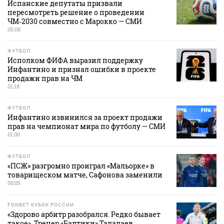
Испанские депутаты призвали
пересмотреть решение о проведении
ЧМ‑2030 совместно с Марокко — СМИ
05:08
ФУТБОЛ
Исполком ФИФА выразил поддержку
Инфантино и признал ошибки в проекте
продажи прав на ЧМ
01:18
ФУТБОЛ
Инфантино извинился за проект продажи
прав на чемпионат мира по футболу — СМИ
01:00
ФУТБОЛ
«ПСЖ» разгромно проиграл «Мальорке» в
товарищеском матче, Сафонова заменили
00:05
FONBET КУБОК РОССИИ
«Здорово арбитр разобрался. Редко бывает
такое». Тренер «Балтики» Талалаев