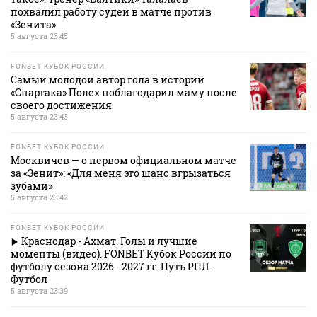
похвалил работу судей в матче против
«Зенита»
5 августа 23:45
FONBET КУБОК РОССИИ
Самый молодой автор гола в истории
«Спартака» Полех поблагодарил маму после
своего достижения
5 августа 23:43
FONBET КУБОК РОССИИ
Москвичев — о первом официальном матче
за «Зенит»: «Для меня это шанс вгрызаться
зубами»
5 августа 23:42
FONBET КУБОК РОССИИ
Краснодар - Ахмат. Голы и лучшие
моменты (видео). FONBET Кубок России по
футболу сезона 2026 - 2027 гг. Путь РПЛ.
Футбол
5 августа 23:39