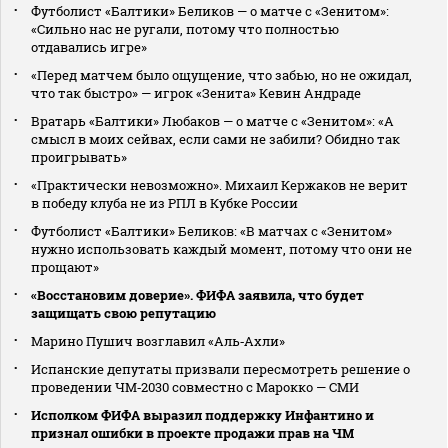
Футболист «Балтики» Беликов — о матче с «Зенитом»:
«Сильно нас не ругали, потому что полностью
отдавались игре»
«Перед матчем было ощущение, что забью, но не ожидал,
что так быстро» — игрок «Зенита» Кевин Андраде
Вратарь «Балтики» Любаков — о матче с «Зенитом»: «А
смысл в моих сейвах, если сами не забили? Обидно так
проигрывать»
«Практически невозможно». Михаил Кержаков не верит
в победу клуба не из РПЛ в Кубке России
Футболист «Балтики» Беликов: «В матчах с «Зенитом»
нужно использовать каждый момент, потому что они не
прощают»
«Восстановим доверие». ФИФА заявила, что будет
защищать свою репутацию
Марино Пушич возглавил «Аль‑Ахли»
Испанские депутаты призвали пересмотреть решение о
проведении ЧМ‑2030 совместно с Марокко — СМИ
Исполком ФИФА выразил поддержку Инфантино и
признал ошибки в проекте продажи прав на ЧМ