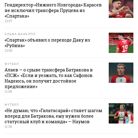
Гендиректор «Нижнего Новгорода» Карасев
не исключил трансфера Пруцева из
«Спартака»
12:07
АЛЬФА-БАНК РПЛ
«Спартак» объявил о переходе Даку из
«Рубина»
12:00
ФУТБОЛ
Алаев — о срыве трансфера Батракова в
«ПСЖ»: «Если и уезжать, то как Сафонов.
Надеюсь, он получит достойное
предложение»
11:58
ФУТБОЛ
«Не думаю, что «Галатасарай» станет шагом
вперед для Батракова, ему нужен более
статусный клуб и команда» — Наумов
11:36