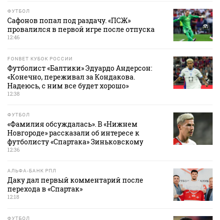
ФУТБОЛ
Сафонов попал под раздачу. «ПСЖ»
провалился в первой игре после отпуска
12:46
FONBET КУБОК РОССИИ
Футболист «Балтики» Эдуардо Андерсон:
«Конечно, переживал за Кондакова.
Надеюсь, с ним все будет хорошо»
12:38
ФУТБОЛ
«Фамилия обсуждалась». В «Нижнем
Новгороде» рассказали об интересе к
футболисту «Спартака» Зиньковскому
12:36
АЛЬФА-БАНК РПЛ
Даку дал первый комментарий после
перехода в «Спартак»
12:18
ФУТБОЛ