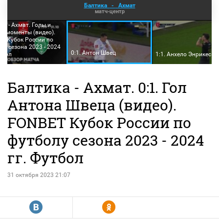
Балтика
-
Ахмат
матч-центр
ка - Ахмат. Голы и
е моменты (видео).
T Кубок России по
лу сезона 2023 - 2024
0:1. Антон Швец
утбол
1:1. Анхело Энрикес
Балтика - Ахмат. 0:1. Гол
Антона Швеца (видео).
FONBET Кубок России по
футболу сезона 2023 - 2024
гг. Футбол
31 октября 2023 21:07
R
Y