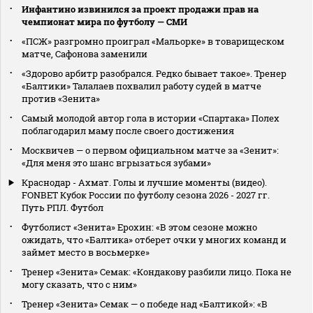
Инфантино извинился за проект продажи прав на
чемпионат мира по футболу — СМИ
«ПСЖ» разгромно проиграл «Мальорке» в товарищеском
матче, Сафонова заменили
«Здорово арбитр разобрался. Редко бывает такое». Тренер
«Балтики» Талалаев похвалил работу судей в матче
против «Зенита»
Самый молодой автор гола в истории «Спартака» Полех
поблагодарил маму после своего достижения
Москвичев — о первом официальном матче за «Зенит»:
«Для меня это шанс вгрызаться зубами»
Краснодар - Ахмат. Голы и лучшие моменты (видео).
FONBET Кубок России по футболу сезона 2026 - 2027 гг.
Путь РПЛ. Футбол
Футболист «Зенита» Ерохин: «В этом сезоне можно
ожидать, что «Балтика» отберет очки у многих команд и
займет место в восьмерке»
Тренер «Зенита» Семак: «Кондакову разбили лицо. Пока не
могу сказать, что с ним»
Тренер «Зенита» Семак — о победе над «Балтикой»: «В