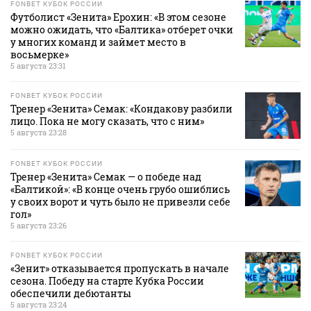
FONBET КУБОК РОССИИ
Футболист «Зенита» Ерохин: «В этом сезоне
можно ожидать, что «Балтика» отберет очки
у многих команд и займет место в
восьмерке»
5 августа 23:31
FONBET КУБОК РОССИИ
Тренер «Зенита» Семак: «Кондакову разбили
лицо. Пока не могу сказать, что с ним»
5 августа 23:28
FONBET КУБОК РОССИИ
Тренер «Зенита» Семак — о победе над
«Балтикой»: «В конце очень грубо ошиблись
у своих ворот и чуть было не привезли себе
гол»
5 августа 23:26
FONBET КУБОК РОССИИ
«Зенит» отказывается пропускать в начале
сезона. Победу на старте Кубка России
обеспечили дебютанты
5 августа 23:24