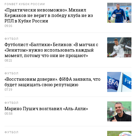
FONBET КУБОК РОССИИ
«Практически невозможно». Михаил
Кержаков не верит в победу клуба не из
РПЛ в Кубке России
09:16
ФУТБОЛ
Футболист «Балтики» Беликов: «В матчах с
«Зенитом» нужно использовать каждый
момент, потому что они не прощают»
08:21
ФУТБОЛ
«Восстановим доверие». ФИФА заявила, что
будет защищать свою репутацию
07:19
ФУТБОЛ
Марино Пушич возглавил «Аль‑Ахли»
05:58
ФУТБОЛ