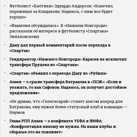
Футболист «Балтики» Эдуардо Андерсон: «Конечно,
переживал за Кондакова. Надеюсь, с ним все будет
хорошо»
«Фамилия обсуждалась». В «Нижнем Новгороде»
рассказали об интересе к футболисту «Спартака»
Зиньковскому
Даку дал первый комментарий после перехода в
«Спартак»
Гендиректор «Нижнего Новгорода» Карасев не исключил
трансфера Пруцева из «Спартака»
«Спартак» объявил о переходе Даку из «Рубина»
Алаев — о срыве трансфера Батракова в «ПСЖ»: «Если и
уезжать, то как Сафонов. Надеюсь, он получит достойное
предложение»
«Не думаю, что «Галатасарай» станет шагом вперед для
Батракова, ему нужен более статусный клуб и команда» —
Наумов
Глава РПЛ Алаев — о конфликте УЕФА и ФИФА:
«Конфронтация никому не нужна. На наши клубы и
сборные это не повлияет»