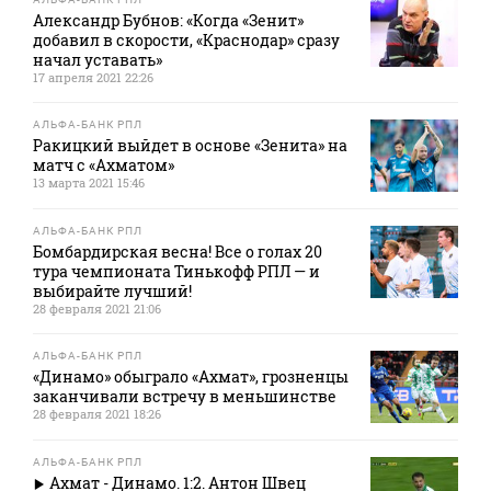
Александр Бубнов: «Когда «Зенит»
добавил в скорости, «Краснодар» сразу
начал уставать»
17 апреля 2021 22:26
АЛЬФА-БАНК РПЛ
Ракицкий выйдет в основе «Зенита» на
матч с «Ахматом»
13 марта 2021 15:46
АЛЬФА-БАНК РПЛ
Бомбардирская весна! Все о голах 20
тура чемпионата Тинькофф РПЛ — и
выбирайте лучший!
28 февраля 2021 21:06
АЛЬФА-БАНК РПЛ
«Динамо» обыграло «Ахмат», грозненцы
заканчивали встречу в меньшинстве
28 февраля 2021 18:26
АЛЬФА-БАНК РПЛ
Ахмат - Динамо. 1:2. Антон Швец