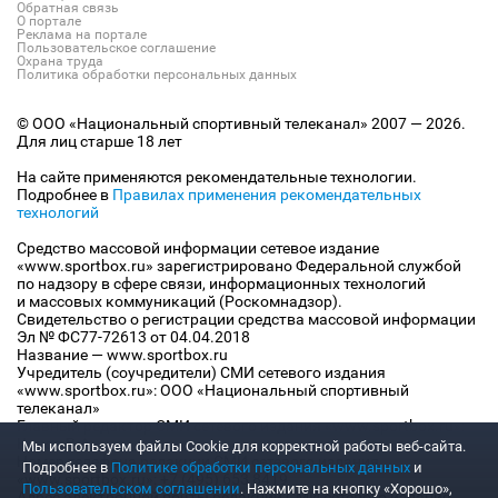
Обратная связь
О портале
Реклама на портале
Пользовательское соглашение
Охрана труда
Политика обработки персональных данных
© ООО «Национальный спортивный телеканал» 2007 — 2026.
Для лиц старше 18 лет
На сайте применяются рекомендательные технологии.
Подробнее в
Правилах применения рекомендательных
технологий
Средство массовой информации сетевое издание
«www.sportbox.ru» зарегистрировано Федеральной службой
по надзору в сфере связи, информационных технологий
и массовых коммуникаций (Роскомнадзор).
Свидетельство о регистрации средства массовой информации
Эл № ФС77-72613 от 04.04.2018
Название — www.sportbox.ru
Учредитель (соучредители) СМИ сетевого издания
«www.sportbox.ru»: ООО «Национальный спортивный
телеканал»
Главный редактор СМИ сетевого издания «www.sportbox.ru»:
Конов В.А.
Мы используем файлы Сookie для корректной работы веб-сайта.
Номер телефона редакции СМИ сетевого издания
Подробнее в
Политике обработки персональных данных
и
«www.sportbox.ru»: +7 (495) 653 8419
Пользовательском соглашении
. Нажмите на кнопку «Хорошо»,
Адрес электронной почты редакции СМИ сетевого издания