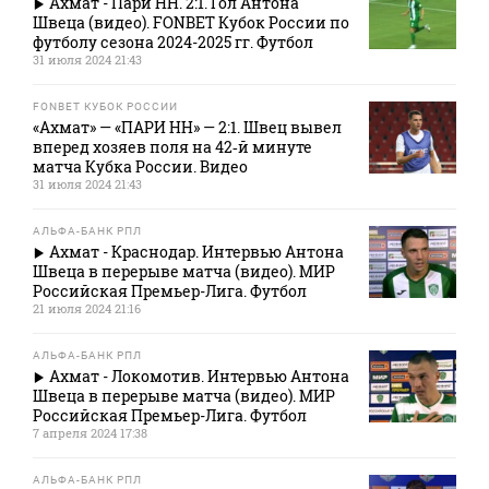
Ахмат - Пари НН. 2:1. Гол Антона
Швеца (видео). FONBET Кубок России по
футболу сезона 2024-2025 гг. Футбол
31 июля 2024 21:43
FONBET КУБОК РОССИИ
«Ахмат» — «ПАРИ НН» — 2:1. Швец вывел
вперед хозяев поля на 42‑й минуте
матча Кубка России. Видео
31 июля 2024 21:43
АЛЬФА-БАНК РПЛ
Ахмат - Краснодар. Интервью Антона
Швеца в перерыве матча (видео). МИР
Российская Премьер-Лига. Футбол
21 июля 2024 21:16
АЛЬФА-БАНК РПЛ
Ахмат - Локомотив. Интервью Антона
Швеца в перерыве матча (видео). МИР
Российская Премьер-Лига. Футбол
7 апреля 2024 17:38
АЛЬФА-БАНК РПЛ