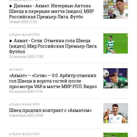
Динамо - Ахмат. Интервью Антона
Швеца в перерыве матча (видео). МИР
Российская Премьер-Лига. Футбо
14 мая 2023 17:52
АЛЬФА-БАНК РПЛ
Ахмат - Сочи. Отменна гола Швеца
(видео). Мир Российская Премьер-Лига.
Футбол
23 апреля 2023 17:05
ФУТБОЛ
«Ахмат» — «Сочи» — 0:0. Арбитр отменил
гол Швеца в ворота гостей после
просмотра VAR в матче МИР РПЛ. Видео
23 апреля 2023 17:01
АЛЬФА-БАНК РПЛ
Швец продлил контракт с «Ахматом»
5 декабря 2022 18:04
АЛЬФА-БАНК РПЛ