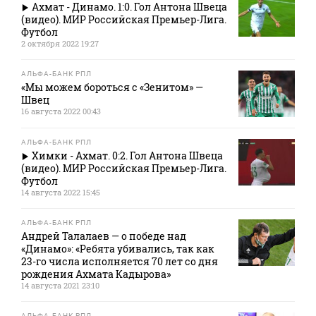
Ахмат - Динамо. 1:0. Гол Антона Швеца
(видео). МИР Российская Премьер-Лига.
Футбол
2 октября 2022 19:27
АЛЬФА-БАНК РПЛ
«Мы можем бороться с «Зенитом» —
Швец
16 августа 2022 00:43
АЛЬФА-БАНК РПЛ
Химки - Ахмат. 0:2. Гол Антона Швеца
(видео). МИР Российская Премьер-Лига.
Футбол
14 августа 2022 15:45
АЛЬФА-БАНК РПЛ
Андрей Талалаев — о победе над
«Динамо»: «Ребята убивались, так как
23-го числа исполняется 70 лет со дня
рождения Ахмата Кадырова»
14 августа 2021 23:10
АЛЬФА-БАНК РПЛ