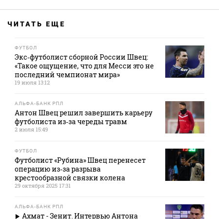
ЧИТАТЬ ЕЩЕ
ФУТБОЛ
Экс‑футболист сборной России Швец:
«Такое ощущение, что для Месси это не
последний чемпионат мира»
19 июля 13:12
АЛЬФА-БАНК РПЛ
Антон Швец решил завершить карьеру
футболиста из‑за череды травм
2 июля 15:49
ФУТБОЛ
Футболист «Рубина» Швец перенесет
операцию из‑за разрыва
крестообразной связки колена
29 октября 2025 17:31
АЛЬФА-БАНК РПЛ
Ахмат - Зенит. Интервью Антона