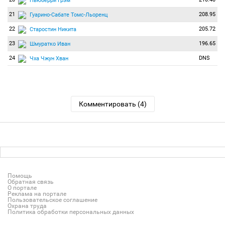
Ньюберри Грэм
21
208.95
Гуарино-Сабате Томс-Льоренц
22
205.72
Старостин Никита
23
196.65
Шмуратко Иван
24
DNS
Чха Чжун Хван
Комментировать (4)
Помощь
Обратная связь
О портале
Реклама на портале
Пользовательское соглашение
Охрана труда
Политика обработки персональных данных