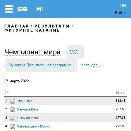
Войти
ГЛАВНАЯ
РЕЗУЛЬТАТЫ
ФИГУРНОЕ КАТАНИЕ
Чемпионат мира
2022
Мужчины. Произвольная программа
Календарь
26 марта 2022
№
Баллы
1
312.48
Уно Шома
2
297.60
Кагияма Юма
3
277.38
Чжоу Винсент
4
272.03
Квителашвили Морис