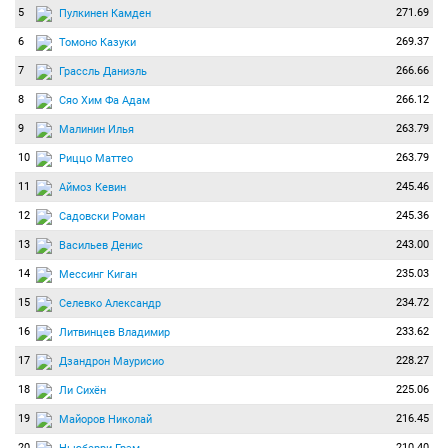
5
271.69
Пулкинен Камден
6
269.37
Томоно Казуки
7
266.66
Грассль Даниэль
8
266.12
Сяо Хим Фа Адам
9
263.79
Малинин Илья
10
263.79
Риццо Маттео
11
245.46
Аймоз Кевин
12
245.36
Садовски Роман
13
243.00
Васильев Денис
14
235.03
Мессинг Киган
15
234.72
Селевко Александр
16
233.62
Литвинцев Владимир
17
228.27
Дзандрон Маурисио
18
225.06
Ли Сихён
19
216.45
Майоров Николай
20
210.40