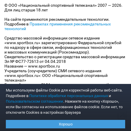
© ООО «Национальный спортивный телеканал» 2007 — 2026.
Для лиц старше 18 лет
На сайте применяются рекомендательные технологии.
Подробнее в
Правилах применения рекомендательных
технологий
Средство массовой информации сетевое издание
«www.sportbox.ru» зарегистрировано Федеральной службой
по надзору в сфере связи, информационных технологий
и массовых коммуникаций (Роскомнадзор).
Свидетельство о регистрации средства массовой информации
Эл № ФС77-72613 от 04.04.2018
Название — www.sportbox.ru
Учредитель (соучредители) СМИ сетевого издания
«www.sportbox.ru»: ООО «Национальный спортивный
телеканал»
Главный редактор СМИ сетевого издания «www.sportbox.ru»:
Конов В.А.
Мы используем файлы Сookie для корректной работы веб-сайта.
Номер телефона редакции СМИ сетевого издания
Подробнее в
Политике обработки персональных данных
и
«www.sportbox.ru»: +7 (495) 653 8419
Пользовательском соглашении
. Нажмите на кнопку «Хорошо»,
Адрес электронной почты редакции СМИ сетевого издания
если Вы согласны на использование файлов cookie. Если нет, то
«www.sportbox.ru»: editor@sportbox.ru
отключите Cookies в настройках браузера
Хорошо