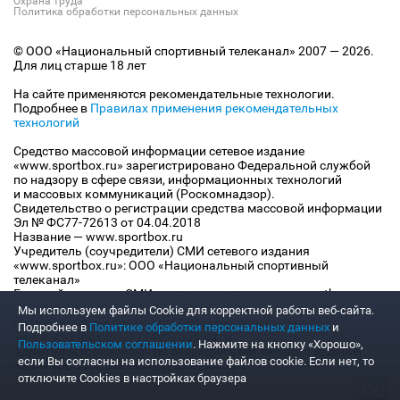
Охрана труда
Политика обработки персональных данных
© ООО «Национальный спортивный телеканал» 2007 — 2026.
Для лиц старше 18 лет
На сайте применяются рекомендательные технологии.
Подробнее в
Правилах применения рекомендательных
технологий
Средство массовой информации сетевое издание
«www.sportbox.ru» зарегистрировано Федеральной службой
по надзору в сфере связи, информационных технологий
и массовых коммуникаций (Роскомнадзор).
Свидетельство о регистрации средства массовой информации
Эл № ФС77-72613 от 04.04.2018
Название — www.sportbox.ru
Учредитель (соучредители) СМИ сетевого издания
«www.sportbox.ru»: ООО «Национальный спортивный
телеканал»
Главный редактор СМИ сетевого издания «www.sportbox.ru»:
Конов В.А.
Мы используем файлы Сookie для корректной работы веб-сайта.
Номер телефона редакции СМИ сетевого издания
Подробнее в
Политике обработки персональных данных
и
«www.sportbox.ru»: +7 (495) 653 8419
Пользовательском соглашении
. Нажмите на кнопку «Хорошо»,
Адрес электронной почты редакции СМИ сетевого издания
если Вы согласны на использование файлов cookie. Если нет, то
«www.sportbox.ru»: editor@sportbox.ru
отключите Cookies в настройках браузера