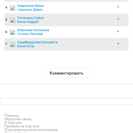
Хавронина Ирина
4
*
Чиризано Дарио
Тютюнина Софья
5
*
Багин Андрей
Миронова Екатерина
6
*
Устенко Евгений
Худайбердиева Елизавета
7
*
Базин Егор
Комментировать
Помощь
Обратная связь
О портале
Реклама на портале
Пользовательское соглашение