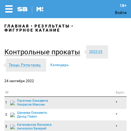
Войти
ГЛАВНАЯ
РЕЗУЛЬТАТЫ
ФИГУРНОЕ КАТАНИЕ
Контрольные прокаты
2022-23
Танцы. Ритм-танец
Календарь
24 сентября 2022
№
Баллы
Пасечник Елизавета
1
*
Некрасов Максим
Шанаева Елизавета
2
*
Дрозд Павел
Кагановская Василиса
3
*
Ангелопол Валерий