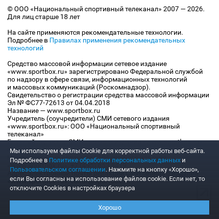
© ООО «Национальный спортивный телеканал» 2007 — 2026.
Для лиц старше 18 лет
На сайте применяются рекомендательные технологии.
Подробнее в
Правилах применения рекомендательных
технологий
Средство массовой информации сетевое издание
«www.sportbox.ru» зарегистрировано Федеральной службой
по надзору в сфере связи, информационных технологий
и массовых коммуникаций (Роскомнадзор).
Свидетельство о регистрации средства массовой информации
Эл № ФС77-72613 от 04.04.2018
Название — www.sportbox.ru
Учредитель (соучредители) СМИ сетевого издания
«www.sportbox.ru»: ООО «Национальный спортивный
телеканал»
Главный редактор СМИ сетевого издания «www.sportbox.ru»:
Конов В.А.
Мы используем файлы Сookie для корректной работы веб-сайта.
Номер телефона редакции СМИ сетевого издания
Подробнее в
Политике обработки персональных данных
и
«www.sportbox.ru»: +7 (495) 653 8419
Пользовательском соглашении
. Нажмите на кнопку «Хорошо»,
Адрес электронной почты редакции СМИ сетевого издания
если Вы согласны на использование файлов cookie. Если нет, то
«www.sportbox.ru»: editor@sportbox.ru
отключите Cookies в настройках браузера
Хорошо