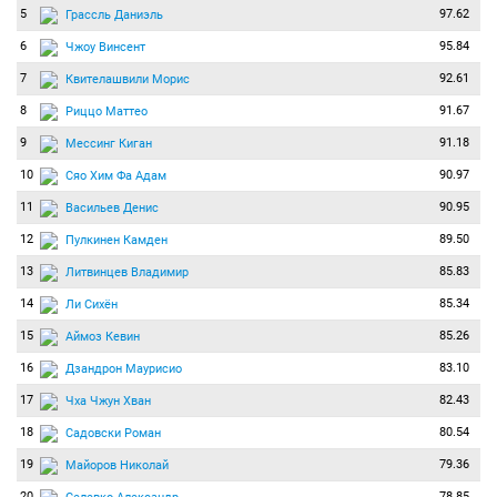
5
97.62
Грассль Даниэль
6
95.84
Чжоу Винсент
7
92.61
Квителашвили Морис
8
91.67
Риццо Маттео
9
91.18
Мессинг Киган
10
90.97
Сяо Хим Фа Адам
11
90.95
Васильев Денис
12
89.50
Пулкинен Камден
13
85.83
Литвинцев Владимир
14
85.34
Ли Сихён
15
85.26
Аймоз Кевин
16
83.10
Дзандрон Маурисио
17
82.43
Чха Чжун Хван
18
80.54
Садовски Роман
19
79.36
Майоров Николай
20
78.85