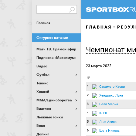
Главная
ГЛАВНАЯ
РЕЗУЛ
Фигурное катание
Чемпионат ми
Матч ТВ. Прямой эфир
Подписка «Максимум»
23 марта 2022
Видео
Футбол
№
Теннис
1
Сакамото Каори
Хоккей
2
Хендрикс Луна
MMA/Единоборства
3
Белл Мариа
Биатлон
4
Ю Ен
Лыжные гонки
5
Лью Алиса
Бокс
6
Шотт Николь
Допинг