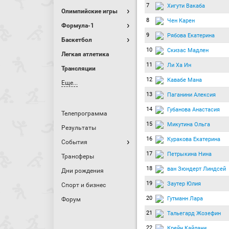
7
Хигути Вакаба
Олимпийские игры
8
Чен Карен
Формула-1
9
Рябова Екатерина
Баскетбол
10
Скизас Мадлен
Легкая атлетика
11
Ли Ха Ин
Трансляции
12
Кавабе Мана
Еще...
13
Паганини Алексия
14
Губанова Анастасия
Телепрограмма
15
Микутина Ольга
Результаты
16
Куракова Екатерина
События
17
Петрыкина Нина
Трансферы
18
ван Зюндерт Линдсей
Дни рождения
19
Заутер Юлия
Спорт и бизнес
20
Гутманн Лара
Форум
21
Тальегард Жозефин
22
Крейн Кайлани