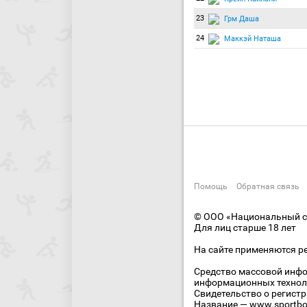
23
Грм Даша
24
Маккэй Наташа
Помощь
Обратная связь
© ООО «Национальный сп
Для лиц старше 18 лет
На сайте применяются р
Средство массовой инфо
информационных технол
Свидетельство о регист
Название — www.sportbo