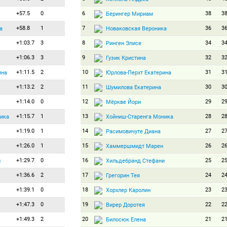
+57.5
0
6
38
3
Берингер Мириам
+58.8
1
7
36
3
а
Новаковская Вероника
+1:03.7
3
8
34
3
Ринген Элисе
+1:06.3
3
9
32
3
Гузик Кристина
+1:11.5
2
10
31
3
ина
Юрлова-Перхт Екатерина
+1:13.2
2
11
30
3
Шумилова Екатерина
+1:14.0
0
12
29
2
Мёркве Йори
+1:15.7
1
13
28
2
ика
Хойниш-Старенга Моника
+1:19.0
1
14
27
2
Расимовичуте Диана
+1:26.0
1
15
26
2
Хаммершмидт Марен
+1:29.7
0
16
25
2
и
Хильдебранд Стефани
+1:36.6
2
17
24
2
Грегорин Тея
+1:39.1
0
18
23
2
Хорхлер Каролин
+1:47.3
0
19
22
2
Вирер Доротея
+1:49.3
2
20
21
2
Билосюк Елена