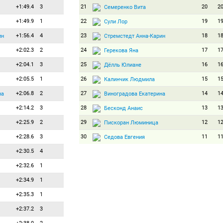
+1:49.4
3
21
20
2
Семеренко Вита
+1:49.9
1
22
19
1
Сули Лор
+1:56.4
4
23
18
1
ин
Стремстедт Анна-Карин
+2:02.3
2
24
17
1
Герекова Яна
+2:04.1
3
25
16
1
Дёлль Юлиане
+2:05.5
1
26
15
1
Калинчик Людмила
+2:06.8
2
27
14
1
на
Виноградова Екатерина
+2:14.2
3
28
13
1
Бесконд Анаис
+2:25.9
2
29
12
1
Пискоран Люминица
+2:28.6
3
30
11
1
Седова Евгения
+2:30.5
4
31
10
1
Климина Дарья
+2:32.6
1
32
9
9
Накаджима Юки
+2:34.9
1
33
8
8
Димитрова Ния
+2:35.3
1
34
7
7
Лиф Аса
+2:37.2
3
35
6
6
Эйе Хеннесейд Кари