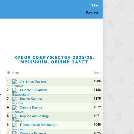
Войти
ь
КУБОК СОДРУЖЕСТВА 2025/26.
МУЖЧИНЫ. ОБЩИЙ ЗАЧЕТ
№
Имя
Очки
1
1206
Латыпов Эдуард
2
1188
Смольский Антон
0
3
1178
Бажин Кирилл
4
4
1072
Халили Карим
8
5
1071
Корнев Александр
3
6
1048
Поварницын Александр
0
7
1025
Сидоров Евгений