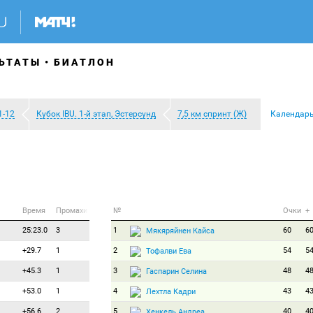
ЬТАТЫ
БИАТЛОН
1-12
Кубок IBU. 1-й этап, Эстерсунд
7,5 км спринт (Ж)
Календар
Время
Промахи
№
Очки
+
25:23.0
3
1
60
6
Мякяряйнен Кайса
+29.7
1
2
54
5
Тофалви Ева
+45.3
1
3
48
4
Гаспарин Селина
+53.0
1
4
43
4
Лехтла Кадри
+56.6
2
5
40
4
Хенкель Андреа