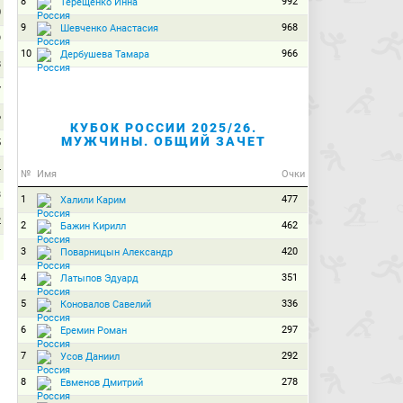
8
992
Терещенко Инна
0
9
968
Шевченко Анастасия
9
10
966
Дербушева Тамара
8
7
6
КУБОК РОССИИ 2025/26.
МУЖЧИНЫ. ОБЩИЙ ЗАЧЕТ
5
4
№
Имя
Очки
3
1
477
Халили Карим
2
2
462
Бажин Кирилл
1
3
420
Поварницын Александр
0
4
351
Латыпов Эдуард
5
336
Коновалов Савелий
6
297
Еремин Роман
7
292
Усов Даниил
8
278
Евменов Дмитрий