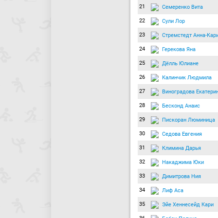
21
Семеренко Вита
22
Сули Лор
23
Стремстедт Анна-Кар
24
Герекова Яна
25
Дёлль Юлиане
26
Калинчик Людмила
27
Виноградова Екатери
28
Бесконд Анаис
29
Пискоран Люминица
30
Седова Евгения
31
Климина Дарья
32
Накаджима Юки
33
Димитрова Ния
34
Лиф Аса
35
Эйе Хеннесейд Кари