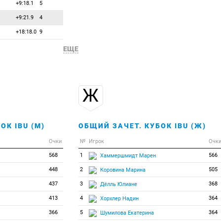
+9:18.1
5
98
0
0
Юркевич Дарья
+9:21.9
4
99
0
0
Юскане Жанна
+18:18.0
9
100
0
0
Юудас Элизабет
ЕЩЕ
Ж
ОК IBU (М)
ОБЩИЙ ЗАЧЕТ. КУБОК IBU (Ж)
Очки
№
Игрок
Очк
568
1
566
Хаммершмидт Марен
448
2
505
Коровина Марина
437
3
368
Дёлль Юлиане
413
4
364
Хорхлер Надин
366
5
364
Шумилова Екатерина