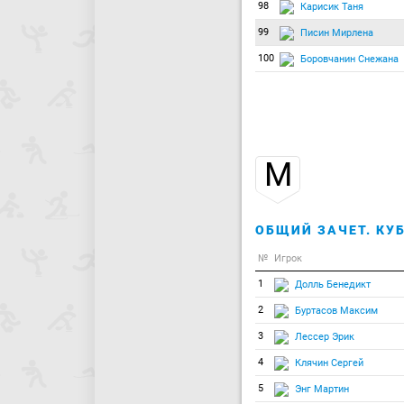
98
Карисик Таня
99
Писин Мирлена
100
Боровчанин Снежана
М
ОБЩИЙ ЗАЧЕТ. КУБ
№
Игрок
1
Долль Бенедикт
2
Буртасов Максим
3
Лессер Эрик
4
Клячин Сергей
5
Энг Мартин