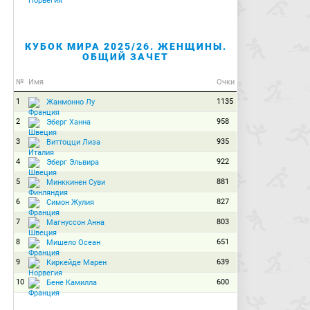
КУБОК МИРА 2025/26. ЖЕНЩИНЫ.
ОБЩИЙ ЗАЧЕТ
№
Имя
Очки
1
1135
Жанмонно Лу
2
958
Эберг Ханна
3
935
Виттоцци Лиза
4
922
Эберг Эльвира
5
881
Минккинен Суви
6
827
Симон Жулия
7
803
Магнуссон Анна
8
651
Мишело Осеан
9
639
Киркейде Марен
10
600
Бене Камилла