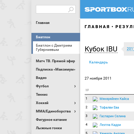
Главная
ГЛАВНАЯ
РЕЗУЛ
Биатлон
Биатлон с Дмитрием
Кубок IBU
201
Губерниевым
Матч ТВ. Прямой эфир
Календарь
Подписка «Максимум»
Видео
27 ноября 2011
Футбол
№
Теннис
1
Мякяряйнен Кайса
Хоккей
2
Тофалви Ева
MMA/Единоборства
3
Гаспарин Селина
Фигурное катание
4
Лехтла Кадри
Лыжные гонки
5
Хенкель Андреа