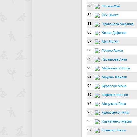
83
Поттон Фэй
84
Сёч Эмоке
85
Чрапанова Мартина
86
Коева Дафинка
87
Мун Чи-Хи
88
Госоно Ариса
89
Кистанова Анна
90
Маркканен Санна
91
Моурао Жаклин
92
Брорссон Мона
93
Тофалви Орсоля
94
Мицухаси Рина
95
Адольфссон Ким
96
Казначенко Мария
97
Глэнвилл Люси