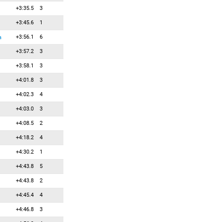
+3:35.5
3
52
0
0
Госоно Ариса
+3:45.6
1
53
0
0
Данкли Сьюзан
+3:56.1
6
54
0
0
а
Джима Юлия
+3:57.2
3
55
0
0
Джонс Нерис
+3:58.1
3
56
0
0
Дюрингер Рамона
+4:01.8
3
57
0
0
Загоруйко Анастасия
+4:02.3
4
58
0
0
Йорданова Эмилия
+4:03.0
3
59
0
0
Казначенко Мария
+4:08.5
2
60
0
0
Карисик Таня
+4:18.2
4
61
0
0
Ким Сеон-Су
+4:30.2
1
62
0
0
Ким Сеора
+4:43.8
5
63
0
0
Кистанова Анна
+4:43.8
2
64
0
0
Кобаяси Мики
+4:45.4
4
65
0
0
Коева Дафинка
+4:46.8
3
66
0
0
Комац Катарина