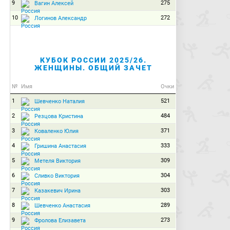
9
275
Вагин Алексей
10
272
Логинов Александр
КУБОК РОССИИ 2025/26.
ЖЕНЩИНЫ. ОБЩИЙ ЗАЧЕТ
№
Имя
Очки
1
521
Шевченко Наталия
2
484
Резцова Кристина
3
371
Коваленко Юлия
4
333
Гришина Анастасия
5
309
Метеля Виктория
6
304
Сливко Виктория
7
303
Казакевич Ирина
8
289
Шевченко Анастасия
9
273
Фролова Елизавета