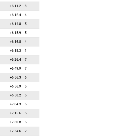
+6:11.2
3
83
0
0
Рёйселанд Марте
+6:12.4
4
84
0
0
Рёксунн Биргитта
+6:14.8
5
85
0
0
Слуф Чардин
+6:15.9
5
86
0
0
Сёч Эмоке
+6:16.8
4
87
0
0
Токарева Анастасия
+6:18.3
1
88
0
0
Тофалви Орсоля
+6:26.4
7
89
0
0
Трачук Татьяна
+6:49.9
7
90
0
0
Уолкер Эдель
+6:56.3
6
91
0
0
Фьяндино Роберта
+6:56.9
5
92
0
0
Цесельская Екатерина
+6:58.2
5
93
0
0
Черна Кристина
+7:04.3
5
94
0
0
Чрапанова Мартина
+7:15.6
5
95
0
0
Швабль Ирис
+7:30.8
5
96
0
0
Шлехтова Ленка
+7:54.6
2
97
0
0
Шремпф Романа