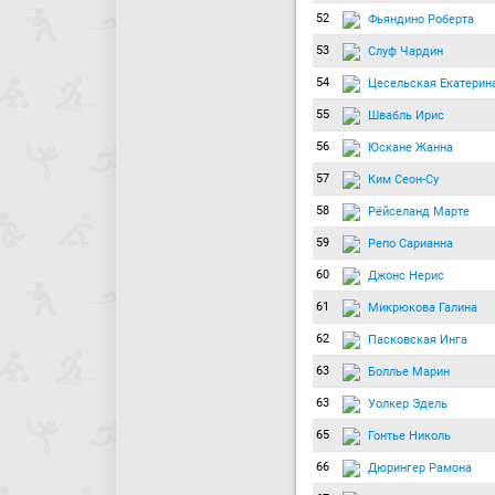
52
Фьяндино Роберта
53
Слуф Чардин
54
Цесельская Екатерин
55
Швабль Ирис
56
Юскане Жанна
57
Ким Сеон-Су
58
Рёйселанд Марте
59
Репо Сарианна
60
Джонс Нерис
61
Микрюкова Галина
62
Пасковская Инга
63
Боллье Марин
63
Уолкер Эдель
65
Гонтье Николь
66
Дюрингер Рамона