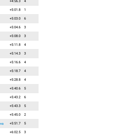
+4:56.3
4
67
0
0
Кочергина Наталья
+5:01.8
1
68
0
0
Кук Аннализ
+5:03.0
6
69
0
0
Лайтфут Аманда
+5:04.6
3
70
0
0
Маркканен Санна
+5:08.0
3
71
0
0
Микрюкова Галина
+5:11.8
4
72
0
0
Мицухаси Рина
+5:14.3
3
73
0
0
Моурао Жаклин
+5:16.6
4
74
0
0
Мун Чи-Хи
+5:18.7
4
75
0
0
Падиаль Эрнандес
+5:28.8
4
76
0
0
Пасковская Инга
+5:40.6
5
77
0
0
Писин Мирлена
+5:43.2
6
78
0
0
Порела-Тихонен Сусанна
+5:43.3
5
79
0
0
Поттон Фэй
+5:45.0
2
80
0
0
Прекопова Наталья
+5:51.7
5
81
0
0
нна
Пускарчикова Ева
+6:02.5
3
82
0
0
Репо Сарианна