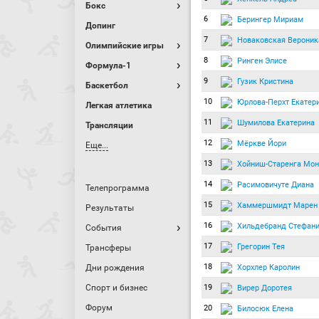
Бокс
6
Берингер Мириам
Допинг
7
Новаковская Вероник
Олимпийские игры
8
Ринген Элисе
Формула-1
9
Гузик Кристина
Баскетбол
10
Юрлова-Перхт Екатер
Легкая атлетика
11
Шумилова Екатерина
Трансляции
12
Мёркве Йори
Еще...
13
Хойниш-Старенга Мон
14
Расимовичуте Диана
Телепрограмма
15
Хаммершмидт Марен
Результаты
16
Хильдебранд Стефан
События
17
Грегорин Тея
Трансферы
18
Хорхлер Каролин
Дни рождения
Спорт и бизнес
19
Вирер Доротея
Форум
20
Билосюк Елена