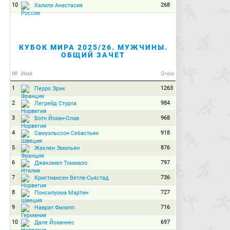
10
268
Халили Анастасия
КУБОК МИРА 2025/26. МУЖЧИНЫ.
ОБЩИЙ ЗАЧЕТ
№
Имя
Очки
1
1263
Перро Эрик
2
984
Легрейд Стурла
3
968
Ботн Йохан-Олав
4
918
Самуэльссон Себастьян
5
876
Жаклен Эмильен
6
797
Джакомел Томмазо
7
736
Кристиансен Ветле-Сьястад
8
727
Понсилуома Мартин
9
716
Наврат Филипп
10
697
Дале Йоханнес