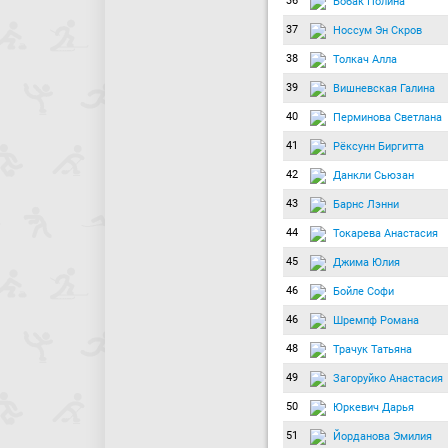
36
Бобак Полина
37
Носсум Эн Скров
38
Толкач Алла
39
Вишневская Галина
40
Перминова Светлана
41
Рёксунн Биргитта
42
Данкли Сьюзан
43
Барнс Лэнни
44
Токарева Анастасия
45
Джима Юлия
46
Бойле Софи
46
Шремпф Романа
48
Трачук Татьяна
49
Загоруйко Анастасия
50
Юркевич Дарья
51
Йорданова Эмилия