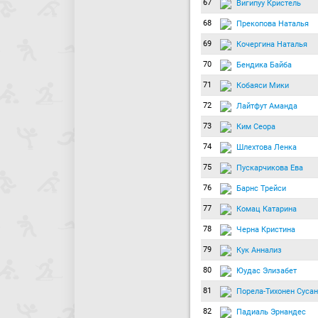
67
Вигипуу Кристель
68
Прекопова Наталья
69
Кочергина Наталья
70
Бендика Байба
71
Кобаяси Мики
72
Лайтфут Аманда
73
Ким Сеора
74
Шлехтова Ленка
75
Пускарчикова Ева
76
Барнс Трейси
77
Комац Катарина
78
Черна Кристина
79
Кук Аннализ
80
Юудас Элизабет
81
Порела-Тихонен Суса
82
Падиаль Эрнандес