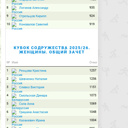
8
8
935
Логинов Александр
6
9
924
Стрельцов Кирилл
4
10
919
Коновалов Савелий
2
1
КУБОК СОДРУЖЕСТВА 2025/26.
0
ЖЕНЩИНЫ. ОБЩИЙ ЗАЧЕТ
9
№
Имя
Очки
8
1
1257
Резцова Кристина
7
2
1256
Шевченко Наталия
6
3
1151
Сливко Виктория
5
4
1073
Смольская Динара
4
5
1069
Сола Анна
3
6
1048
Гришина Анастасия
2
7
1004
Казакевич Ирина
1