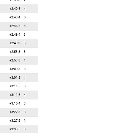
+2:38.0
2
36
5
5
Бобак Полина
+2:40.8
4
37
4
4
Носсум Эн Скров
+2:43.4
0
38
3
3
Толкач Алла
+2:46.6
3
39
2
2
Вишневская Галина
+2:49.4
3
40
1
1
Перминова Светлана
+2:49.9
3
41
0
0
Адольфссон Ким
+2:53.3
3
42
0
0
Барнс Лэнни
+2:53.8
1
43
0
0
Барнс Трейси
+3:00.3
3
44
0
0
Бендика Байба
+3:01.8
4
45
0
0
Бойле Софи
+3:11.6
3
46
0
0
Боллье Марин
+3:11.6
4
47
0
0
Боровчанин Снежана
+3:15.4
3
48
0
0
Брорссон Мона
+3:22.3
3
49
0
0
Вигипуу Кристель
+3:27.2
1
50
0
0
Глэнвилл Люси
+3:33.5
3
51
0
0
Гонтье Николь