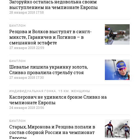
Загоруйко осталась недовольна своим
выступлением на чемпионате Европы
28 января 2018 17:58
БИАТЛОН
Резцова и Волков выступят в сингл-
миксте, Гараничев и Логинов – в
смешанной эстафете
27 января 2018 22:59
БИАТЛОН
Шевалье лишила украинку золота,
Сливко провалила стрельбу стоя
27 января 2018 17:30
ИНДИВИДУАЛЬНАЯ ГОНКА. 15 КМ. ЖЕНЩИНЫ
Касперович не удивился бронзе Сливко на
чемпионате Европы
24 января 2018 23:56
БИАТЛОН
Старых, Миронова и Резцова попали в
состав сборной России на чемпионат
Европы