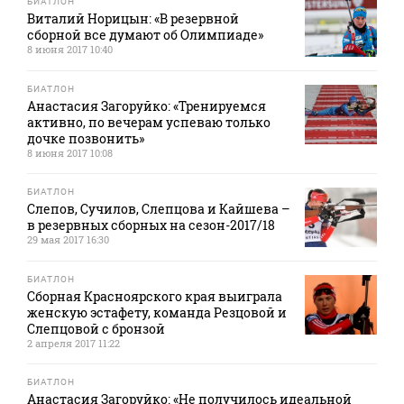
БИАТЛОН
Виталий Норицын: «В резервной
сборной все думают об Олимпиаде»
8 июня 2017 10:40
БИАТЛОН
Анастасия Загоруйко: «Тренируемся
активно, по вечерам успеваю только
дочке позвонить»
8 июня 2017 10:08
БИАТЛОН
Слепов, Сучилов, Слепцова и Кайшева –
в резервных сборных на сезон-2017/18
29 мая 2017 16:30
БИАТЛОН
Сборная Красноярского края выиграла
женскую эстафету, команда Резцовой и
Слепцовой с бронзой
2 апреля 2017 11:22
БИАТЛОН
Анастасия Загоруйко: «Не получилось идеальной