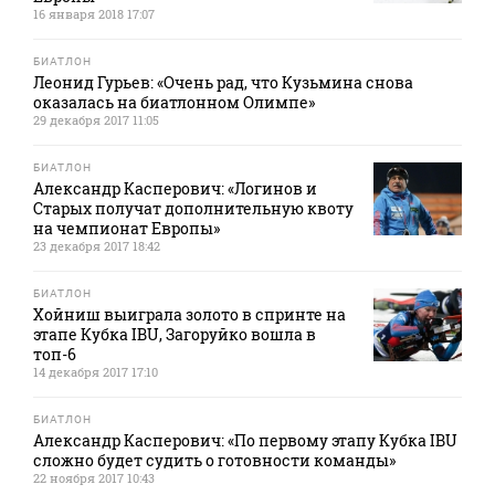
16 января 2018 17:07
БИАТЛОН
Леонид Гурьев: «Очень рад, что Кузьмина снова
оказалась на биатлонном Олимпе»
29 декабря 2017 11:05
БИАТЛОН
Александр Касперович: «Логинов и
Старых получат дополнительную квоту
на чемпионат Европы»
23 декабря 2017 18:42
БИАТЛОН
Хойниш выиграла золото в спринте на
этапе Кубка IBU, Загоруйко вошла в
топ-6
14 декабря 2017 17:10
БИАТЛОН
Александр Касперович: «По первому этапу Кубка IBU
сложно будет судить о готовности команды»
22 ноября 2017 10:43