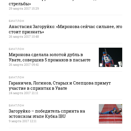
стрельбы»
29 марта 2017 15:29
БИАТЛОН
Анастасия Загоруйко: «Миронова сейчас сильнее, это
стоит признать»
26 марта 2017 10:48
БИАТЛОН
Миронова сделала золотой дубль в
Увате, совершив 5 промахов в пасьюте
26 марта 2017 09:41
БИАТЛОН
Гараничев, Логинов, Старых и Слепцова примут
участие в спринтах в Увате
24 марта 2017 21:11
БИАТЛОН
Загоруйко – победитель спринта на
эстонском этапе Кубка IBU
9 марта 2017 12:11