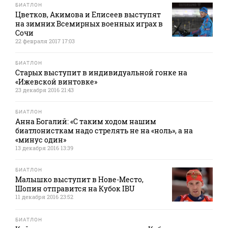
БИАТЛОН
Цветков, Акимова и Елисеев выступят
на зимних Всемирных военных играх в
Сочи
22 февраля 2017 17:03
БИАТЛОН
Старых выступит в индивидуальной гонке на
«Ижевской винтовке»
23 декабря 2016 21:43
БИАТЛОН
Анна Богалий: «С таким ходом нашим
биатлонисткам надо стрелять не на «ноль», а на
«минус один»
13 декабря 2016 13:39
БИАТЛОН
Малышко выступит в Нове-Место,
Шопин отправится на Кубок IBU
11 декабря 2016 23:52
БИАТЛОН