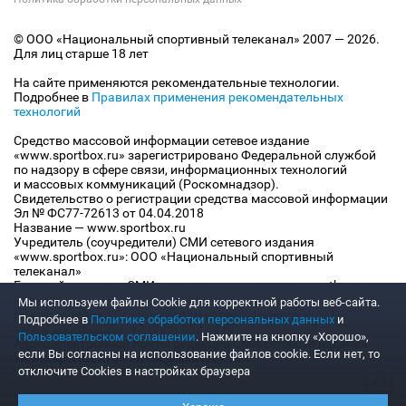
© ООО «Национальный спортивный телеканал» 2007 — 2026.
Для лиц старше 18 лет
На сайте применяются рекомендательные технологии.
Подробнее в
Правилах применения рекомендательных
технологий
Средство массовой информации сетевое издание
«www.sportbox.ru» зарегистрировано Федеральной службой
по надзору в сфере связи, информационных технологий
и массовых коммуникаций (Роскомнадзор).
Свидетельство о регистрации средства массовой информации
Эл № ФС77-72613 от 04.04.2018
Название — www.sportbox.ru
Учредитель (соучредители) СМИ сетевого издания
«www.sportbox.ru»: ООО «Национальный спортивный
телеканал»
Главный редактор СМИ сетевого издания «www.sportbox.ru»:
Конов В.А.
Мы используем файлы Сookie для корректной работы веб-сайта.
Номер телефона редакции СМИ сетевого издания
Подробнее в
Политике обработки персональных данных
и
«www.sportbox.ru»: +7 (495) 653 8419
Пользовательском соглашении
. Нажмите на кнопку «Хорошо»,
Адрес электронной почты редакции СМИ сетевого издания
если Вы согласны на использование файлов cookie. Если нет, то
«www.sportbox.ru»: editor@sportbox.ru
отключите Cookies в настройках браузера