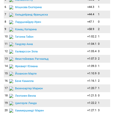
6
+44.3
1
Мошкова Екатерина
7
+44.4
1
Хильдебранд Франциска
8
+47.1
0
Лардшнайдер Ирен
9
+58.9
2
Комац Катарина
10
+1:02.2
1
Гигонна Гийон
11
+1:04.1
0
Гандлер Анна
12
+1:05.4
0
Халварссон Элла
13
+1:07.3
2
Фемстейневик Рагнхильд
14
+1:09.3
1
Фрювирт Юлиана
15
+1:10.9
0
Йохансен Марте
16
+1:16.1
2
Бене Камилла
17
+1:20.7
1
Визензартер Марион
18
+1:21.5
0
Лехтонен Венла
19
+1:22.2
1
Цингерле Линда
20
+1:27.1
3
Хаммершмидт Марен