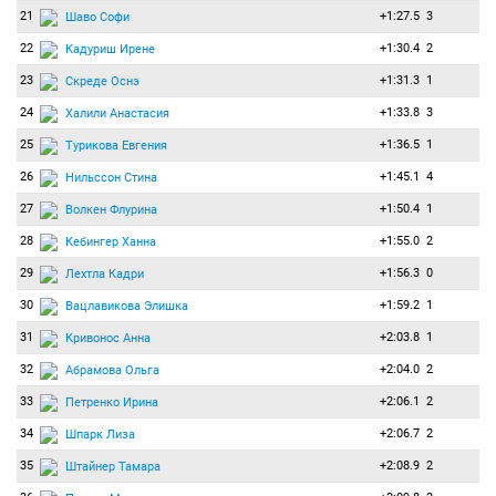
21
+1:27.5
3
Шаво Софи
22
+1:30.4
2
Кадуриш Ирене
23
+1:31.3
1
Скреде Оснэ
24
+1:33.8
3
Халили Анастасия
25
+1:36.5
1
Турикова Евгения
26
+1:45.1
4
Нильссон Стина
27
+1:50.4
1
Волкен Флурина
28
+1:55.0
2
Кебингер Ханна
29
+1:56.3
0
Лехтла Кадри
30
+1:59.2
1
Вацлавикова Элишка
31
+2:03.8
1
Кривонос Анна
32
+2:04.0
2
Абрамова Ольга
33
+2:06.1
2
Петренко Ирина
34
+2:06.7
2
Шпарк Лиза
35
+2:08.9
2
Штайнер Тамара