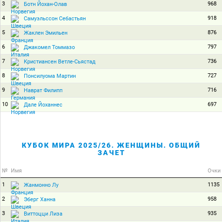
3
968
Ботн Йохан-Олав
4
918
Самуэльссон Себастьян
5
876
Жаклен Эмильен
6
797
Джакомел Томмазо
7
736
Кристиансен Ветле-Сьястад
8
727
Понсилуома Мартин
9
716
Наврат Филипп
10
697
Дале Йоханнес
КУБОК МИРА 2025/26. ЖЕНЩИНЫ. ОБЩИЙ
ЗАЧЕТ
№
Имя
Очки
1
1135
Жанмонно Лу
2
958
Эберг Ханна
3
935
Виттоцци Лиза