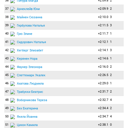
36
+2:09.8
2
Пичура Магда
37
+2:09.9
2
Арнеклейв Юни
38
+2:10.0
3
Майнен Сюзанна
39
+2:11.5
3
Гербулова Наталья
40
+2:11.7
1
Грю Элине
41
+2:12.1
1
Сидорович Наталья
42
+2:14.1
3
Хегберг Элизабет
43
+2:14.6
1
Керянен Нора
44
+2:16.0
2
Фаунер Элеонора
45
+2:26.5
2
Слеттемарк Укалек
46
+2:29.0
1
Ахатова Людмила
47
+2:31.7
2
Трабукки Беатрис
48
+2:32.7
4
Воборникова Тереза
49
+2:34.4
2
Бех Екатерина
50
+2:34.7
4
Якела Йоанна
51
+2:38.1
0
Цихон Камила