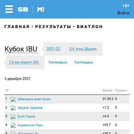
Войти
ГЛАВНАЯ
РЕЗУЛЬТАТЫ
БИАТЛОН
Кубок IBU
2021-22
2-й этап, Шушен
7,5 км спринт (Ж)
Календарь
Календарь
3 декабря 2021
№
Время
Промахи
1
21:30.2
0
Шевченко Анастасия
2
+1.2
0
Эрдаль Каролин
3
+4.3
0
Боте Паула
4
+33.7
0
Андерссон Сара
5
+38.2
0
Жанмонно Лу