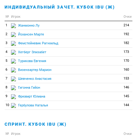
ИНДИВИДУАЛЬНЫЙ ЗАЧЕТ. КУБОК IBU (Ж)
№
Игрок
Очки
1
214
Жанмонно Лу
2
192
Йохансен Марте
3
182
Фемстейневик Рагнхильд
4
173
Хегберг Элизабет
5
170
Турикова Евгения
6
160
Визензартер Марион
7
153
Шевченко Анастасия
8
146
Гигонна Гийон
9
145
Фрювирт Юлиана
10
144
Гербулова Наталья
СПРИНТ. КУБОК IBU (Ж)
№
Игрок
Очки