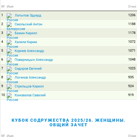
№
Имя
Очки
1
1206
Латыпов Эдуард
2
1188
Смольский Антон
3
1178
Бажин Кирилл
4
1072
Халили Карим
5
1071
Корнев Александр
6
1048
Поварницын Александр
7
1025
Сидоров Евгений
8
935
Логинов Александр
9
924
Стрельцов Кирилл
10
919
Коновалов Савелий
КУБОК СОДРУЖЕСТВА 2025/26. ЖЕНЩИНЫ.
ОБЩИЙ ЗАЧЕТ
№
Имя
Очки