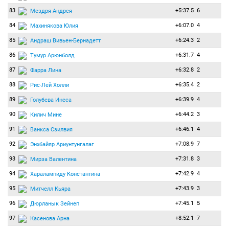
83
+5:37.5
6
Мездря Андрея
84
+6:07.0
4
Махинякова Юлия
85
+6:24.3
2
Андраш Вивьен-Бернадетт
86
+6:31.7
4
Тумур Арюнболд
87
+6:32.8
2
Фарра Лина
88
+6:35.4
2
Рис-Лей Холли
89
+6:39.9
4
Голубева Инеса
90
+6:44.2
3
Килич Мине
91
+6:46.1
4
Ванкса Сзилвия
92
+7:08.9
7
Энхбайяр Ариунтунгалаг
93
+7:31.8
3
Мирза Валентина
94
+7:42.9
4
Харалампиду Константина
95
+7:43.9
3
Митчелл Кьяра
96
+7:45.1
5
Дюрланык Зейнеп
97
+8:52.1
7
Касенова Арна