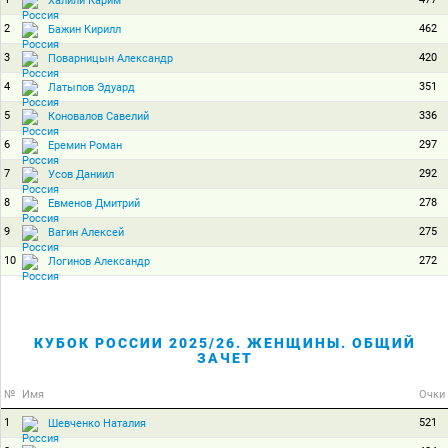
Халили Карим
2
462
Бажин Кирилл
3
420
Поварницын Александр
4
351
Латыпов Эдуард
5
336
Коновалов Савелий
6
297
Еремин Роман
7
292
Усов Даниил
8
278
Евменов Дмитрий
9
275
Вагин Алексей
10
272
Логинов Александр
КУБОК РОССИИ 2025/26. ЖЕНЩИНЫ. ОБЩИЙ
ЗАЧЕТ
№
Имя
Очки
1
521
Шевченко Наталия