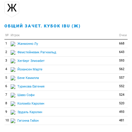
Ж
90
0
0
Фукуда Хикару
91
0
0
Харалампиду Константина
92
0
0
Хегберг Элизабет
ОБЩИЙ ЗАЧЕТ. КУБОК IBU (Ж)
93
0
0
Цихон Камила
№
Игрок
Очки
94
0
0
Шеррингтон Дженна
1
668
Жанмонно Лу
95
0
0
Энхбайяр Ариунтунгалаг
2
643
Фемстейневик Рагнхильд
96
0
0
Юнг Юми
3
593
Хегберг Элизабет
97
0
0
Якела Йоанна
4
562
Йохансен Марте
98
0
0
Яндова Тереза
5
557
Бене Камилла
99
0
0
де Майер Рейке
6
552
Турикова Евгения
7
524
Шаво Софи
8
520
Коломбо Каролин
9
493
Эрдаль Каролин
10
481
Гигонна Гийон