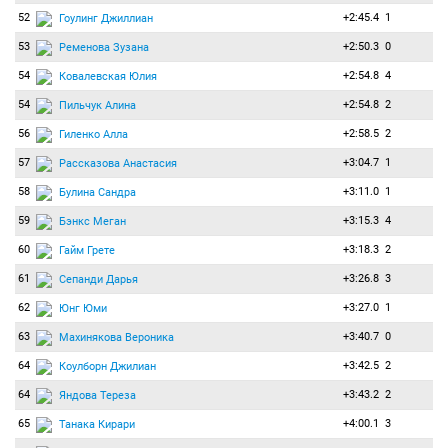
52
+2:45.4
1
Гоулинг Джиллиан
53
+2:50.3
0
Ременова Зузана
54
+2:54.8
4
Ковалевская Юлия
54
+2:54.8
2
Пильчук Алина
56
+2:58.5
2
Гиленко Алла
57
+3:04.7
1
Рассказова Анастасия
58
+3:11.0
1
Булина Сандра
59
+3:15.3
4
Бэнкс Меган
60
+3:18.3
2
Гайм Грете
61
+3:26.8
3
Сепанди Дарья
62
+3:27.0
1
Юнг Юми
63
+3:40.7
0
Махинякова Вероника
64
+3:42.5
2
Коулборн Джилиан
64
+3:43.2
2
Яндова Тереза
65
+4:00.1
3
Танака Кирари