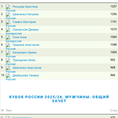
1
1257
Резцова Кристина
2
1256
Шевченко Наталия
3
1151
Сливко Виктория
4
1073
Смольская Динара
5
1069
Сола Анна
6
1048
Гришина Анастасия
7
1004
Казакевич Ирина
8
992
Терещенко Инна
9
968
Шевченко Анастасия
10
966
Дербушева Тамара
КУБОК РОССИИ 2025/26. МУЖЧИНЫ. ОБЩИЙ
ЗАЧЕТ
№
Имя
Очки
1
477