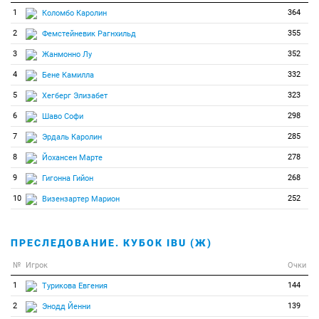
1
364
Коломбо Каролин
2
355
Фемстейневик Рагнхильд
3
352
Жанмонно Лу
4
332
Бене Камилла
5
323
Хегберг Элизабет
6
298
Шаво Софи
7
285
Эрдаль Каролин
8
278
Йохансен Марте
9
268
Гигонна Гийон
10
252
Визензартер Марион
ПРЕСЛЕДОВАНИЕ. КУБОК IBU (Ж)
№
Игрок
Очки
1
144
Турикова Евгения
2
139
Энодд Йенни