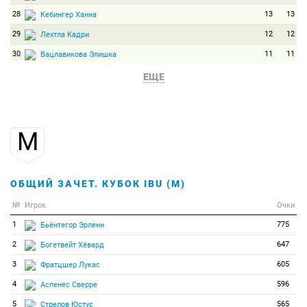
28
13
13
Кебингер Ханна
29
12
12
Лехтла Кадри
30
11
11
Вацлавикова Элишка
31
10
10
Кривонос Анна
ЕЩЕ
32
9
9
Абрамова Ольга
33
8
8
Петренко Ирина
М
34
7
7
Шпарк Лиза
35
6
6
Штайнер Тамара
36
5
5
Пичура Магда
ОБЩИЙ ЗАЧЕТ. КУБОК IBU (М)
37
4
4
Арнеклейв Юни
№
Игрок
Очки
38
3
3
Майнен Сюзанна
1
775
Бьёнтегор Эрленн
39
2
2
Гербулова Наталья
2
647
Богетвейт Хёвард
40
1
1
Грю Элине
3
605
Фратцшер Лукас
41
0
0
Абе Мария
4
596
Аспенес Сверре
42
0
0
Андраш Вивьен-Бернадетт
5
565
Стрелов Юстус