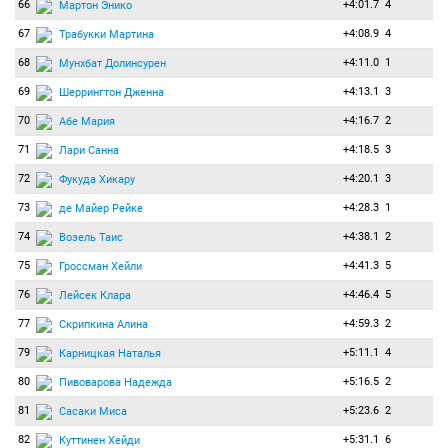
66
+4:01.7
4
Мартон Энико
67
+4:08.9
4
Трабукки Мартина
68
+4:11.0
1
Мунхбат Долинсурен
69
+4:13.1
3
Шеррингтон Дженна
70
+4:16.7
2
Абе Мария
71
+4:18.5
3
Лари Санна
72
+4:20.1
3
Фукуда Хикару
73
+4:28.3
1
де Майер Рейке
74
+4:38.1
2
Возель Таис
75
+4:41.3
5
Гроссман Хейли
76
+4:46.4
5
Лейсек Клара
77
+4:59.3
2
Скрипкина Алина
79
+5:11.1
4
Карницкая Наталья
80
+5:16.5
2
Пивоварова Надежда
81
+5:23.6
2
Сасаки Миса
82
+5:31.1
6
Куттинен Хейди