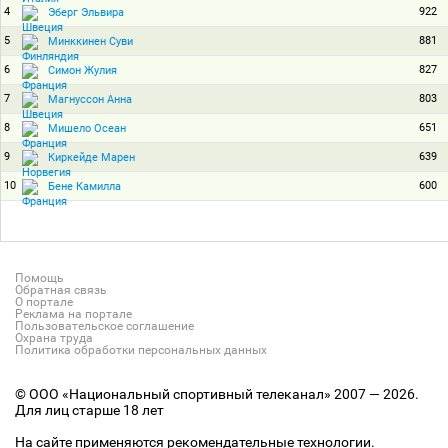
4
922
Эберг Эльвира
5
881
Минккинен Суви
6
827
Симон Жулия
7
803
Магнуссон Анна
8
651
Мишело Осеан
9
639
Киркейде Марен
10
600
Бене Камилла
Помощь
Обратная связь
О портале
Реклама на портале
Пользовательское соглашение
Охрана труда
Политика обработки персональных данных
© ООО «Национальный спортивный телеканал» 2007 — 2026.
Для лиц старше 18 лет
На сайте применяются рекомендательные технологии.