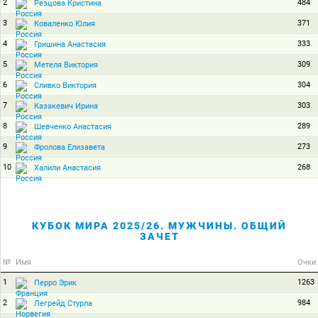
2
484
Резцова Кристина
3
371
Коваленко Юлия
4
333
Гришина Анастасия
5
309
Метеля Виктория
6
304
Сливко Виктория
7
303
Казакевич Ирина
8
289
Шевченко Анастасия
9
273
Фролова Елизавета
10
268
Халили Анастасия
КУБОК МИРА 2025/26. МУЖЧИНЫ. ОБЩИЙ
ЗАЧЕТ
№
Имя
Очки
1
1263
Перро Эрик
2
984
Легрейд Стурла