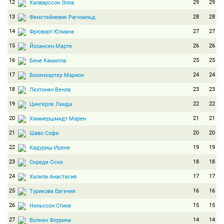
12
29
29
Халварссон Элла
13
28
28
Фемстейневик Рагнхильд
14
27
27
Фрювирт Юлиана
15
26
26
Йохансен Марте
16
25
25
Бене Камилла
17
24
24
Визензартер Марион
18
23
23
Лехтонен Венла
19
22
22
Цингерле Линда
20
21
21
Хаммершмидт Марен
21
20
20
Шаво Софи
22
19
19
Кадуриш Ирене
23
18
18
Скреде Оснэ
24
17
17
Халили Анастасия
25
16
16
Турикова Евгения
26
15
15
Нильссон Стина
27
14
14
Волкен Флурина