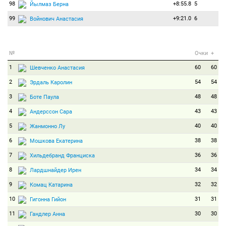
98
+8:55.8
5
Йылмаз Берна
99
+9:21.0
6
Войнович Анастасия
№
Очки
+
1
60
60
Шевченко Анастасия
2
54
54
Эрдаль Каролин
3
48
48
Боте Паула
4
43
43
Андерссон Сара
5
40
40
Жанмонно Лу
6
38
38
Мошкова Екатерина
7
36
36
Хильдебранд Франциска
8
34
34
Лардшнайдер Ирен
9
32
32
Комац Катарина
10
31
31
Гигонна Гийон
11
30
30
Гандлер Анна