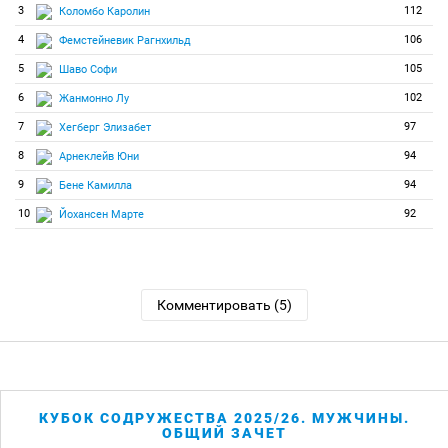
3
112
Коломбо Каролин
4
106
Фемстейневик Рагнхильд
5
105
Шаво Софи
6
102
Жанмонно Лу
7
97
Хегберг Элизабет
8
94
Арнеклейв Юни
9
94
Бене Камилла
10
92
Йохансен Марте
Комментировать (5)
КУБОК СОДРУЖЕСТВА 2025/26. МУЖЧИНЫ.
ОБЩИЙ ЗАЧЕТ