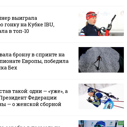
йнер выиграла
 гонку на Кубке IBU,
ла в топ-10
ала бронзу в спринте на
ионате Европы, победила
ка Бех
став такой: одни — «уже», а
 Президент Федерации
ны — о женской сборной