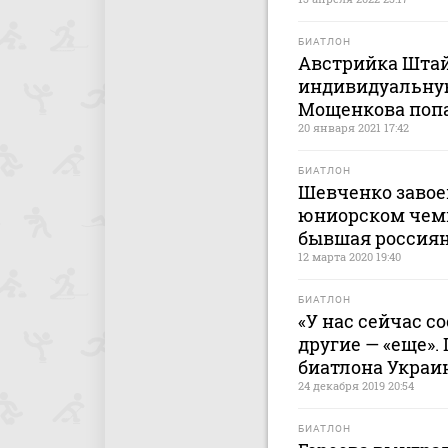
БИАТЛОН
Австрийка Шта
индивидуальную
Мощенкова попа
20 января 2021 17:42
БИАТЛОН
Шевченко завоев
юниорском чемп
бывшая россиян
12 марта 2020 19:40
БИАТЛОН
«У нас сейчас со
другие — «еще».
биатлона Украи
24 декабря 2019 20:54
БИАТЛОН