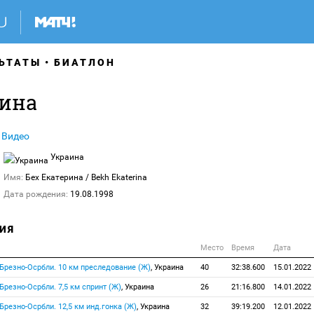
ЬТАТЫ
БИАТЛОН
рина
Видео
Украина
Имя:
Бех Екатерина
/ Bekh Ekaterina
Дата рождения:
19.08.1998
ИЯ
Место
Время
Дата
, Брезно-Осрбли. 10 км преследование (Ж)
, Украина
40
32:38.600
15.01.2022
, Брезно-Осрбли. 7,5 км спринт (Ж)
, Украина
26
21:16.800
14.01.2022
, Брезно-Осрбли. 12,5 км инд.гонка (Ж)
, Украина
32
39:19.200
12.01.2022