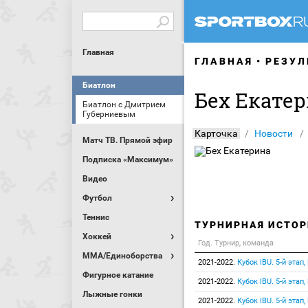
Главная
ГЛАВНАЯ
РЕЗУЛ
Биатлон
Бех Екате
Биатлон с Дмитрием
Губерниевым
Карточка
Новости
Матч ТВ. Прямой эфир
Подписка «Максимум»
Видео
Футбол
Теннис
ТУРНИРНАЯ ИСТОР
Хоккей
Год. Турнир, команда
MMA/Единоборства
2021-2022.
Кубок IBU. 5-й этап
Фигурное катание
2021-2022.
Кубок IBU. 5-й этап
Лыжные гонки
2021-2022.
Кубок IBU. 5-й этап