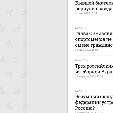
Бывшей биатлон
вернули гражда
3 мая 2023 16:44
БИАТЛОН
Глава СБР заяви
спортсменов не
смене гражданс
18 мая 2022 15:05
БИАТЛОН
Трех российски
из сборной Укр
13 апреля 2022 23:39
БИАТЛОН
Безумный сканд
федерации устр
Россию?
13 апреля 2022 23:17