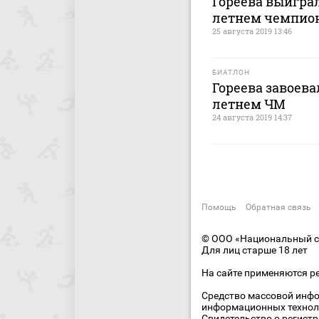
Гореева выиграл
летнем чемпио
25 августа 2019 13:46
БИАТЛОН
Гореева завоева
летнем ЧМ
24 августа 2019 14:37
Помощь
Обратная связь
© ООО «Национальный сп
Для лиц старше 18 лет
На сайте применяются р
Средство массовой инфо
информационных технол
Свидетельство о регист