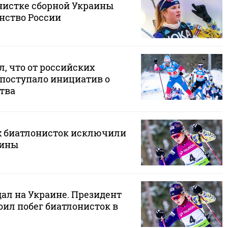
истке сборной Украины
нство России
л, что от российских
 поступало инициатив о
тва
х биатлонисток исключили
аины
ал на Украине. Президент
оил побег биатлонисток в