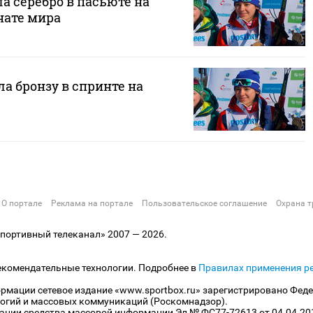
а серебро в пасьюте на
нате мира
ла бронзу в спринте на
О портале
Реклама на портале
Пользовательское соглашение
Охрана т
ортивный телеканал» 2007 — 2026.
екомендательные технологии. Подробнее в
Правилах применения р
рмации сетевое издание «www.sportbox.ru» зарегистрировано Феде
огий и массовых коммуникаций (Роскомнадзор).
рации средства массовой информации Эл № ФС77-72613 от 04.04.20