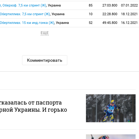
п, Оберхоф. 7,5 км спринт (Ж)
, Украина
85
27:03.800
07.01.2022
, Обертиллиах. 7,5 км спринт (Ж)
, Украина
10
22:28.800
18.12.2021
, Обертиллиах. 15 км инд.гонка (Ж)
, Украина
52
49:45.800
16.12.2021
ЕЩЕ
Комментировать
казалась от паспорта
рной Украины. И горько