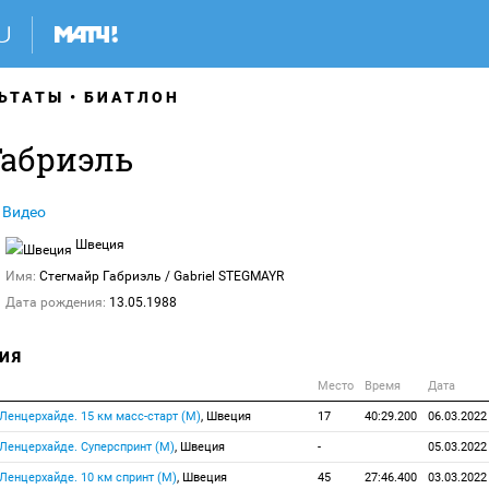
ЬТАТЫ
БИАТЛОН
Габриэль
Видео
Швеция
Имя:
Стегмайр Габриэль
/ Gabriel STEGMAYR
Дата рождения:
13.05.1988
ИЯ
Место
Время
Дата
, Ленцерхайде. 15 км масс-старт (М)
, Швеция
17
40:29.200
06.03.2022
, Ленцерхайде. Суперспринт (М)
, Швеция
-
05.03.2022
, Ленцерхайде. 10 км спринт (М)
, Швеция
45
27:46.400
03.03.2022