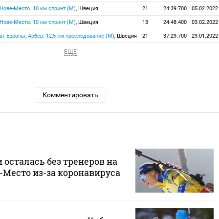
, Нове-Место. 10 км спринт (М)
, Швеция
21
24:39.700
05.02.2022
, Нове-Место. 10 км спринт (М)
, Швеция
13
24:48.400
03.02.2022
ат Европы, Арбер. 12,5 км преследование (М)
, Швеция
21
37:29.700
29.01.2022
ЕЩЕ
Комментировать
осталась без тренеров на
-Место из-за коронавируса