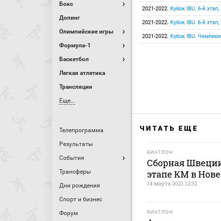
Бокс
2021-2022.
Кубок IBU. 6-й этап
Допинг
2021-2022.
Кубок IBU. 6-й этап
Олимпийские игры
2021-2022.
Кубок IBU. Чемпион
Формула-1
Баскетбол
Легкая атлетика
Трансляции
Еще...
ЧИТАТЬ ЕЩЕ
Телепрограмма
Результаты
БИАТЛОН
События
Сборная Швеции 
Трансферы
этапе КМ в Нове
14 марта 2021 12:32
Дни рождения
Спорт и бизнес
БИАТЛОН
Форум