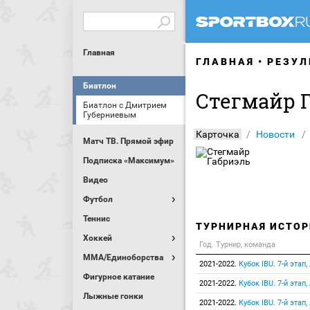
Главная
ГЛАВНАЯ
РЕЗУЛ
Биатлон
Стегмайр 
Биатлон с Дмитрием
Губерниевым
Карточка
Новости
Матч ТВ. Прямой эфир
Подписка «Максимум»
Видео
Футбол
Теннис
ТУРНИРНАЯ ИСТОР
Хоккей
Год. Турнир, команда
MMA/Единоборства
2021-2022.
Кубок IBU. 7-й этап
Фигурное катание
2021-2022.
Кубок IBU. 7-й этап
Лыжные гонки
2021-2022.
Кубок IBU. 7-й этап