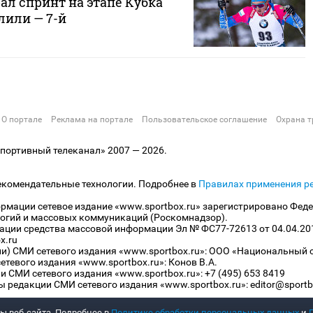
ал спринт на этапе Кубка
алили — 7-й
О портале
Реклама на портале
Пользовательское соглашение
Охрана т
ортивный телеканал» 2007 — 2026.
екомендательные технологии. Подробнее в
Правилах применения р
рмации сетевое издание «www.sportbox.ru» зарегистрировано Феде
огий и массовых коммуникаций (Роскомнадзор).
рации средства массовой информации Эл № ФС77-72613 от 04.04.20
x.ru
ли) СМИ сетевого издания «www.sportbox.ru»: ООО «Национальный 
тевого издания «www.sportbox.ru»: Конов В.А.
 СМИ сетевого издания «www.sportbox.ru»: +7 (495) 653 8419
 редакции СМИ сетевого издания «www.sportbox.ru»: editor@sportb
ы веб-сайта. Подробнее в
Политике обработки персональных данных
и