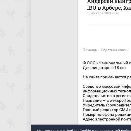
Андерсен выигр
IBU в Арбере, Х
16 января 2021 17:41
Помощь
Обратная связь
© ООО «Национальный сп
Для лиц старше 18 лет
На сайте применяются р
Средство массовой инфо
информационных технол
Свидетельство о регист
Название — www.sportbo
Учредитель (соучредите
Главный редактор СМИ се
Номер телефона редакции
Адрес электронной почты
Мы используем файлы Сookie для корректной работ