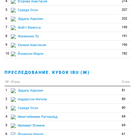
4
214
Егорова Анастасия
5
207
Скреде Оснэ
6
202
Эрдаль Каролин
7
199
Фойгт Ванесса
8
191
Жанмонно Лу
9
190
Халили Анастасия
10
182
Йохансен Марте
ПРЕСЛЕДОВАНИЕ. КУБОК IBU (Ж)
№
Игрок
Очки
1
81
Эрдаль Каролин
2
80
Андерссон Ингела
3
80
Скреде Оснэ
4
69
Фемстейневик Рагнхильд
5
69
Фрювирт Юлиана
6
61
Йохансен Марте