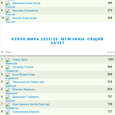
8
289
Шевченко Анастасия
9
273
Фролова Елизавета
10
268
Халили Анастасия
КУБОК МИРА 2025/26. МУЖЧИНЫ. ОБЩИЙ
ЗАЧЕТ
№
Имя
Очки
1
1263
Перро Эрик
2
984
Легрейд Стурла
3
968
Ботн Йохан-Олав
4
918
Самуэльссон Себастьян
5
876
Жаклен Эмильен
6
797
Джакомел Томмазо
7
736
Кристиансен Ветле-Сьястад
8
727
Понсилуома Мартин