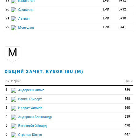
19
LPD
1+12
Казахстан
20
LPD
3+12
Словакия
21
LPD
3+10
Латвия
22
LPD
3+4
Монголия
М
ОБЩИЙ ЗАЧЕТ. КУБОК IBU (М)
№
Игрок
Очки
1
589
Андерсен Филип
2
568
Баккен Зиверт
3
560
Наврат Филипп
4
539
Андерсен Александр
5
470
Богетвейт Хёвард
6
447
Стрелов Юстус