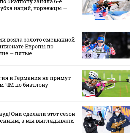
по биатлону заняла 6-е
Кубка наций, норвежцы —
ии взяла золото смешанной
мпионате Европы по
яне — пятые
гия и Германия не примут
ем ЧМ по биатлону
уд! Они сделали этот сезон
бенным, а мы выглядывали