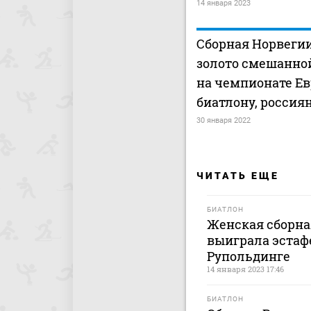
14 января 2023
Сборная Норвегии
золото смешанно
на чемпионате Е
биатлону, россия
30 января 2022
ЧИТАТЬ ЕЩЕ
БИАТЛОН
Женская сборна
выиграла эстафе
Рупольдинге
14 января 2023 17:46
БИАТЛОН