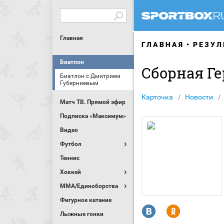
Главная
ГЛАВНАЯ
РЕЗУЛ
Биатлон
Сборная Г
Биатлон с Дмитрием
Губерниевым
Карточка
Новости
Матч ТВ. Прямой эфир
Подписка «Максимум»
Видео
Футбол
Теннис
Хоккей
MMA/Единоборства
Фигурное катание
R
Y
Лыжные гонки