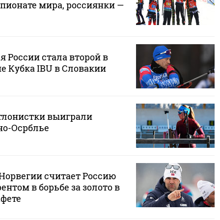
мпионате мира, россиянки —
 России стала второй в
пе Кубка IBU в Словакии
тлонистки выиграли
но-Осрблье
 Норвегии считает Россию
нтом в борьбе за золото в
афете