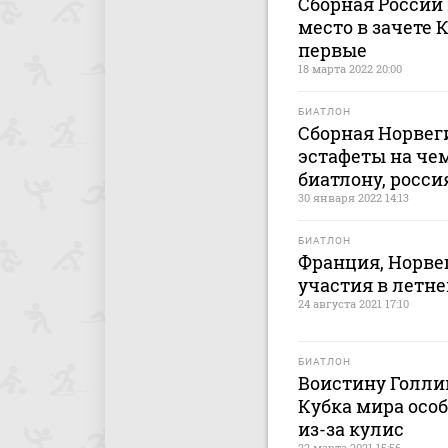
Сборная России 
место в зачете 
первые
18 марта 2022 20:00
БИАТЛОН
Сборная Норвег
эстафеты на че
биатлону, росси
30 января 2022 14:13
БИАТЛОН
Франция, Норве
участия в летн
24 августа 2021 17:10
БИАТЛОН
Воистину Голлив
Кубка мира осо
из-за кулис
22 марта 2021 15:56