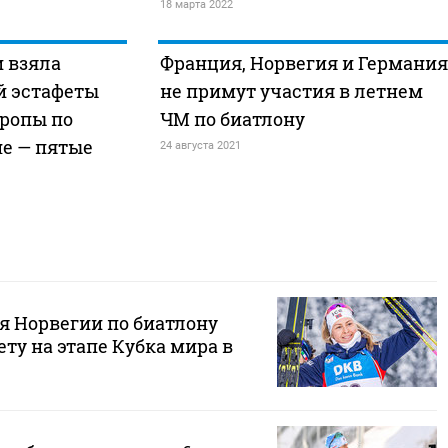
18 марта 2022
 взяла
Франция, Норвегия и Германия
й эстафеты
не примут участия в летнем
вропы по
ЧМ по биатлону
не — пятые
24 августа 2021
я Норвегии по биатлону
ту на этапе Кубка мира в