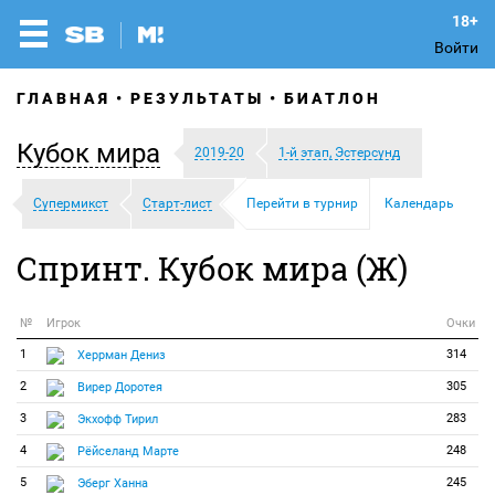
Войти
ГЛАВНАЯ
РЕЗУЛЬТАТЫ
БИАТЛОН
Кубок мира
2019-20
1-й этап, Эстерсунд
Супермикст
Старт-лист
Перейти в турнир
Календарь
Спринт. Кубок мира (Ж)
№
Игрок
Очки
1
314
Херрман Дениз
2
305
Вирер Доротея
3
283
Экхофф Тирил
4
248
Рёйселанд Марте
5
245
Эберг Ханна