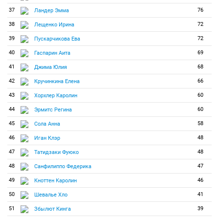
37
76
Ландер Эмма
38
72
Лещенко Ирина
39
72
Пускарчикова Ева
40
69
Гаспарин Аита
41
68
Джима Юлия
42
66
Кручинкина Елена
43
60
Хорхлер Каролин
44
60
Эрмитс Регина
45
58
Сола Анна
46
48
Иган Клэр
47
48
Татидзаки Фуюко
48
47
Санфилиппо Федерика
49
46
Кноттен Каролин
50
41
Шевалье Хло
51
39
Збылют Кинга