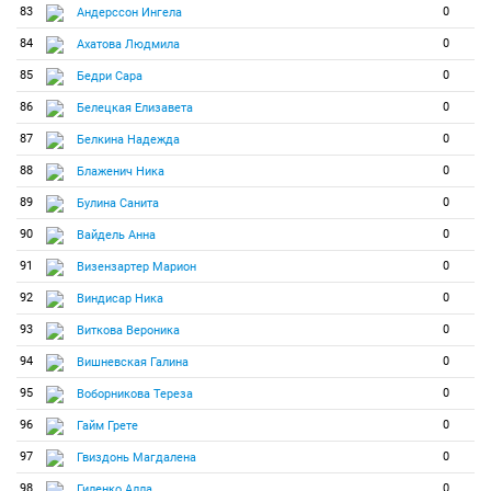
83
0
Андерссон Ингела
84
0
Ахатова Людмила
85
0
Бедри Сара
86
0
Белецкая Елизавета
87
0
Белкина Надежда
88
0
Блаженич Ника
89
0
Булина Санита
90
0
Вайдель Анна
91
0
Визензартер Марион
92
0
Виндисар Ника
93
0
Виткова Вероника
94
0
Вишневская Галина
95
0
Воборникова Тереза
96
0
Гайм Грете
97
0
Гвиздонь Магдалена
98
0
Гиленко Алла