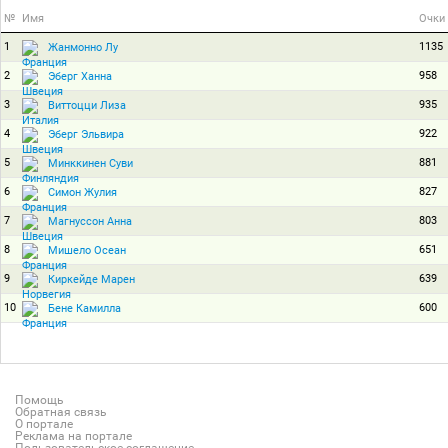
№
Имя
Очки
1
1135
Жанмонно Лу
2
958
Эберг Ханна
3
935
Виттоцци Лиза
4
922
Эберг Эльвира
5
881
Минккинен Суви
6
827
Симон Жулия
7
803
Магнуссон Анна
8
651
Мишело Осеан
9
639
Киркейде Марен
10
600
Бене Камилла
Помощь
Обратная связь
О портале
Реклама на портале