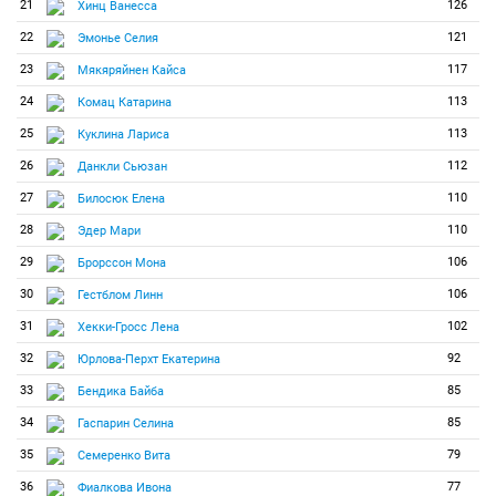
21
126
Хинц Ванесса
22
121
Эмонье Селия
23
117
Мякяряйнен Кайса
24
113
Комац Катарина
25
113
Куклина Лариса
26
112
Данкли Сьюзан
27
110
Билосюк Елена
28
110
Эдер Мари
29
106
Брорссон Мона
30
106
Гестблом Линн
31
102
Хекки-Гросс Лена
32
92
Юрлова-Перхт Екатерина
33
85
Бендика Байба
34
85
Гаспарин Селина
35
79
Семеренко Вита
36
77
Фиалкова Ивона