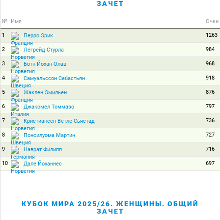
ЗАЧЕТ
№
Имя
Очки
1
1263
Перро Эрик
2
984
Легрейд Стурла
3
968
Ботн Йохан-Олав
4
918
Самуэльссон Себастьян
5
876
Жаклен Эмильен
6
797
Джакомел Томмазо
7
736
Кристиансен Ветле-Сьястад
8
727
Понсилуома Мартин
9
716
Наврат Филипп
10
697
Дале Йоханнес
КУБОК МИРА 2025/26. ЖЕНЩИНЫ. ОБЩИЙ
ЗАЧЕТ