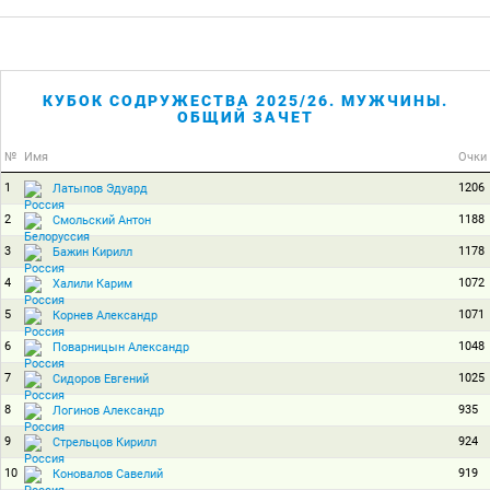
КУБОК СОДРУЖЕСТВА 2025/26. МУЖЧИНЫ.
ОБЩИЙ ЗАЧЕТ
№
Имя
Очки
1
1206
Латыпов Эдуард
2
1188
Смольский Антон
3
1178
Бажин Кирилл
4
1072
Халили Карим
5
1071
Корнев Александр
6
1048
Поварницын Александр
7
1025
Сидоров Евгений
8
935
Логинов Александр
9
924
Стрельцов Кирилл
10
919
Коновалов Савелий