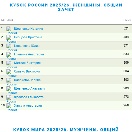
КУБОК РОССИИ 2025/26. ЖЕНЩИНЫ. ОБЩИЙ
ЗАЧЕТ
№
Имя
Очки
1
521
Шевченко Наталия
2
484
Резцова Кристина
3
371
Коваленко Юлия
4
333
Гришина Анастасия
5
309
Метеля Виктория
6
304
Сливко Виктория
7
303
Казакевич Ирина
8
289
Шевченко Анастасия
9
273
Фролова Елизавета
10
268
Халили Анастасия
КУБОК МИРА 2025/26. МУЖЧИНЫ. ОБЩИЙ