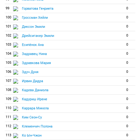
99
0
Горватова Генриета
100
0
Гроссман Хейли
101
0
Диксон Эмили
102
0
Дрейсигакер Эмили
103
0
Есипёнок Ана
104
0
Задравец Нина
105
0
Здравкова Мария
106
0
Здуч Дуня
107
0
Ирвин Дидра
108
0
Кадева Даниэла
109
0
Кадуриш Ирене
110
0
Каррара Микела
111
0
Ким Сеон-Су
112
0
Клеменчич Полона
113
0
Ко Ын-Чжон