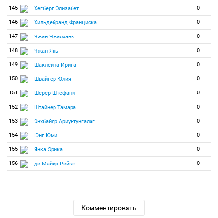
145
0
Хегберг Элизабет
146
0
Хильдебранд Франциска
147
0
Чжан Чжаохань
148
0
Чжан Янь
149
0
Шаклеина Ирина
150
0
Швайгер Юлия
151
0
Шерер Штефани
152
0
Штайнер Тамара
153
0
Энхбайяр Ариунтунгалаг
154
0
Юнг Юми
155
0
Янка Эрика
156
0
де Майер Рейке
Комментировать