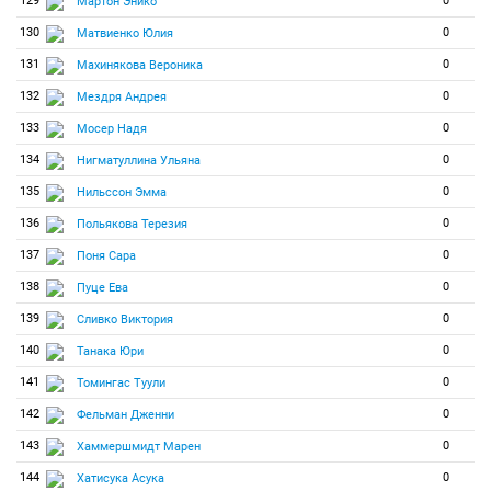
129
0
Мартон Энико
130
0
Матвиенко Юлия
131
0
Махинякова Вероника
132
0
Мездря Андрея
133
0
Мосер Надя
134
0
Нигматуллина Ульяна
135
0
Нильссон Эмма
136
0
Польякова Терезия
137
0
Поня Сара
138
0
Пуце Ева
139
0
Сливко Виктория
140
0
Танака Юри
141
0
Томингас Туули
142
0
Фельман Дженни
143
0
Хаммершмидт Марен
144
0
Хатисука Асука