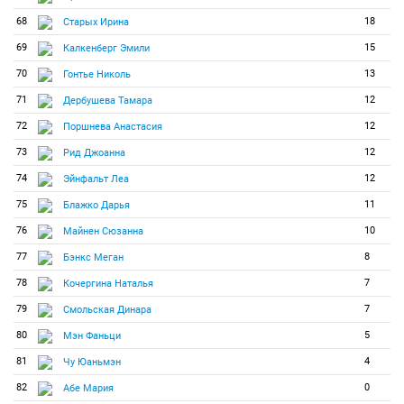
68
18
Старых Ирина
69
15
Калкенберг Эмили
70
13
Гонтье Николь
71
12
Дербушева Тамара
72
12
Поршнева Анастасия
73
12
Рид Джоанна
74
12
Эйнфальт Леа
75
11
Блажко Дарья
76
10
Майнен Сюзанна
77
8
Бэнкс Меган
78
7
Кочергина Наталья
79
7
Смольская Динара
80
5
Мэн Фаньци
81
4
Чу Юаньмэн
82
0
Абе Мария