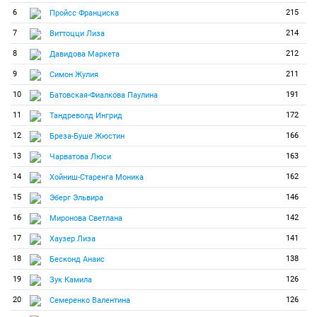
6
215
Пройсс Франциска
7
214
Виттоцци Лиза
8
212
Давидова Маркета
9
211
Симон Жулия
10
191
Батовская-Фиалкова Паулина
11
172
Тандреволд Ингрид
12
166
Бреза-Буше Жюстин
13
163
Чарватова Люси
14
162
Хойниш-Старенга Моника
15
146
Эберг Эльвира
16
142
Миронова Светлана
17
141
Хаузер Лиза
18
138
Бесконд Анаис
19
126
Зук Камила
20
126
Семеренко Валентина