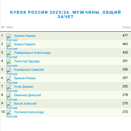
КУБОК РОССИИ 2025/26. МУЖЧИНЫ. ОБЩИЙ
ЗАЧЕТ
№
Имя
Очки
1
477
Халили Карим
2
462
Бажин Кирилл
3
420
Поварницын Александр
4
351
Латыпов Эдуард
5
336
Коновалов Савелий
6
297
Еремин Роман
7
292
Усов Даниил
8
278
Евменов Дмитрий
9
275
Вагин Алексей
10
272
Логинов Александр