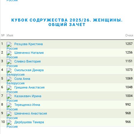
КУБОК СОДРУЖЕСТВА 2025/26. ЖЕНЩИНЫ.
ОБЩИЙ ЗАЧЕТ
№
Имя
Очки
1
1257
Резцова Кристина
2
1256
Шевченко Наталия
3
1151
Сливко Виктория
4
1073
Смольская Динара
5
1069
Сола Анна
6
1048
Гришина Анастасия
7
1004
Казакевич Ирина
8
992
Терещенко Инна
9
968
Шевченко Анастасия
10
966
Дербушева Тамара