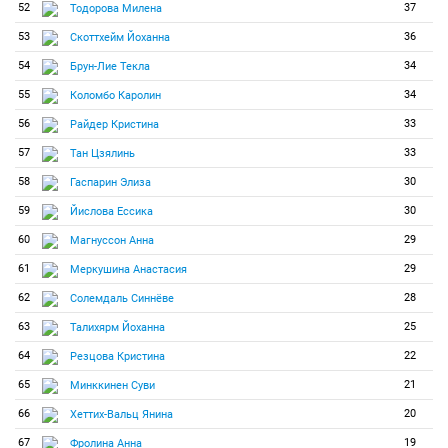
52
37
Тодорова Милена
53
36
Скоттхейм Йоханна
54
34
Брун-Лие Текла
55
34
Коломбо Каролин
56
33
Райдер Кристина
57
33
Тан Цзялинь
58
30
Гаспарин Элиза
59
30
Йислова Ессика
60
29
Магнуссон Анна
61
29
Меркушина Анастасия
62
28
Солемдаль Синнёве
63
25
Талихярм Йоханна
64
22
Резцова Кристина
65
21
Минккинен Суви
66
20
Хеттих-Вальц Янина
67
19
Фролина Анна