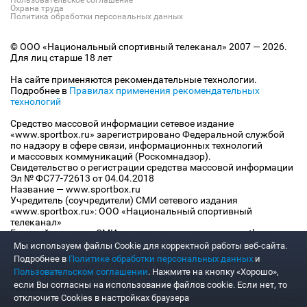
Пользовательское соглашение
Охрана труда
Политика обработки персональных данных
© ООО «Национальный спортивный телеканал» 2007 — 2026.
Для лиц старше 18 лет
На сайте применяются рекомендательные технологии.
Подробнее в
Правилах применения рекомендательных
технологий
Средство массовой информации сетевое издание
«www.sportbox.ru» зарегистрировано Федеральной службой
по надзору в сфере связи, информационных технологий
и массовых коммуникаций (Роскомнадзор).
Свидетельство о регистрации средства массовой информации
Эл № ФС77-72613 от 04.04.2018
Название — www.sportbox.ru
Учредитель (соучредители) СМИ сетевого издания
«www.sportbox.ru»: ООО «Национальный спортивный
телеканал»
Главный редактор СМИ сетевого издания «www.sportbox.ru»:
Конов В.А.
Мы используем файлы Сookie для корректной работы веб-сайта.
Номер телефона редакции СМИ сетевого издания
Подробнее в
Политике обработки персональных данных
и
«www.sportbox.ru»: +7 (495) 653 8419
Пользовательском соглашении
. Нажмите на кнопку «Хорошо»,
Адрес электронной почты редакции СМИ сетевого издания
если Вы согласны на использование файлов cookie. Если нет, то
«www.sportbox.ru»: editor@sportbox.ru
отключите Cookies в настройках браузера