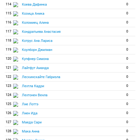
114
0
Коева Дафинка
115
0
Козица Аника
116
0
Коломиец Алина
117
0
Кондратьева Анастасия
118
0
Котрус Ана Лариса
119
0
Коулборн Джилиан
120
0
Купфнер Симона
121
0
Лайтфут Аманда
122
0
Лескинскайте Габриэла
123
0
Лехтла Кадри
124
0
Лехтонен Венла
125
0
Лие Лоттэ
126
0
Лиен Ида
127
0
Маеда Сари
128
0
Мака Анна