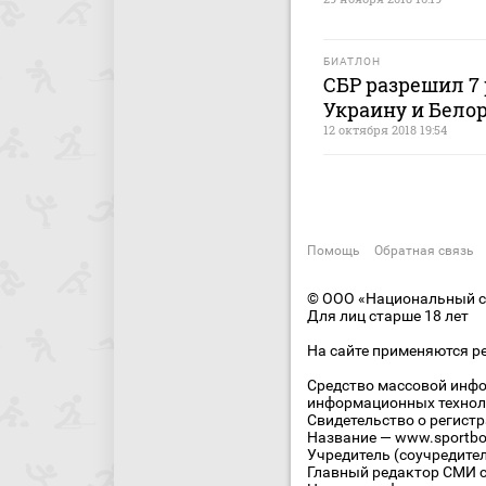
БИАТЛОН
СБР разрешил 7
Украину и Бело
12 октября 2018 19:54
Помощь
Обратная связь
© ООО «Национальный сп
Для лиц старше 18 лет
На сайте применяются р
Средство массовой инфо
информационных технол
Свидетельство о регист
Название — www.sportbo
Учредитель (соучредите
Главный редактор СМИ се