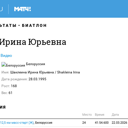
ЬТАТЫ
БИАТЛОН
Ирина Юрьевна
Видео
Белоруссия
Имя:
Шаклеина Ирина Юрьевна
/ Shakleina Irina
Дата рождения:
28.03.1995
Рост:
168
Вес:
61
ИЯ
Место
Время
Дата
12,5 км масс-старт (Ж)
, Белоруссия
24
41:54.600
22.03.2026