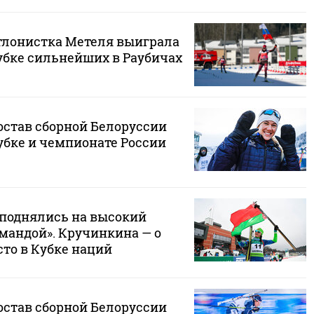
тлонистка Метеля выиграла
убке сильнейших в Раубичах
остав сборной Белоруссии
убке и чемпионате России
 поднялись на высокий
мандой». Кручинкина — о
есто в Кубке наций
остав сборной Белоруссии