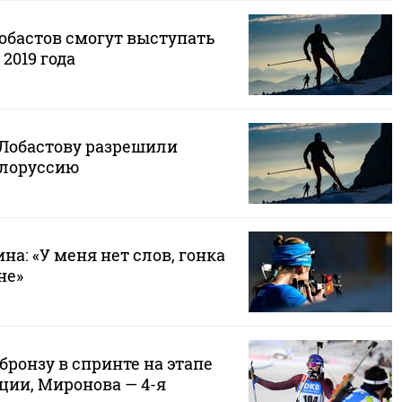
обастов смогут выступать
2019 года
Лобастову разрешили
елоруссию
а: «У меня нет слов, гонка
не»
бронзу в спринте на этапе
ции, Миронова — 4-я