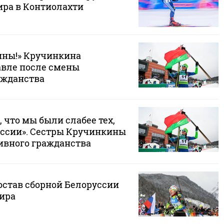
ира в Контиолахти
ины!» Кручинкина
авле после смены
ажданства
, что мы были слабее тех,
России». Сестры Кручинкины
тивного гражданства
остав сборной Белоруссии
ира