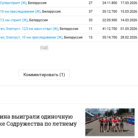
 Суперспринт (Ж)
, Белоруссия
27
24:11.800
17.03.2026
 10 км преследование (Ж)
, Белоруссия
37
35:12.700
15.03.2026
7,5 км спринт (Ж)
, Белоруссия
33
22:05.900
14.03.2026
тап, Златоуст. 12,5 км масс-старт (Ж)
, Белоруссия
11
41:12.700
01.03.2026
тап, Златоуст. 10 км преследование (Ж)
, Белоруссия
15
35:14.700
28.02.2026
ЕЩЕ
Комментировать (1)
лина выиграли одиночную
ке Содружества по летнему