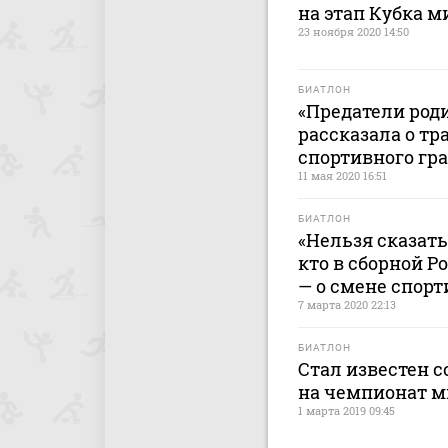
на этап Кубка м
23 ноября 2020 14:50
БИАТЛОН
«Предатели род
рассказала о тр
спортивного гр
11 мая 2020 16:51
БИАТЛОН
«Нельзя сказать
кто в сборной 
— о смене спор
7 марта 2020 22:13
БИАТЛОН
Стал известен с
на чемпионат м
1 марта 2019 09:45