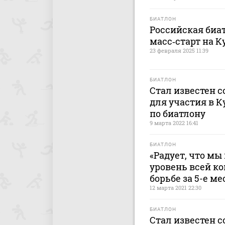
БИАТЛОН
Российская биа
масс‑старт на К
23 февраля 2025 11:39
БИАТЛОН
Стал известен с
для участия в К
по биатлону
9 марта 2022 16:41
БИАТЛОН
«Радует, что мы
уровень всей ко
борьбе за 5-е м
12 марта 2021 22:30
БИАТЛОН
Стал известен с