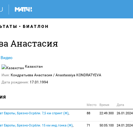
ЬТАТЫ
БИАТЛОН
ва Анастасия
Видео
Казахстан
Имя:
Кондратьева Анастасия
/ Anastassiya KONDRATYEVA
Дата рождения:
17.01.1994
ИЯ
Место
Время
Дата
ат Европы, Брезно-Осрбли. 7,5 км спринт (Ж)
,
88
22:49.300
26.01.2024
ат Европы, Брезно-Осрбли. 15 км инд.гонка (Ж)
,
71
50:05.100
24.01.2024