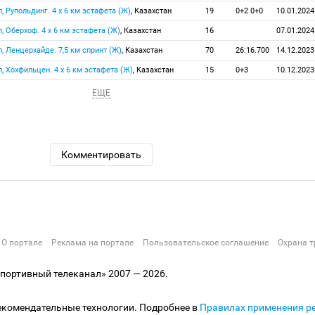
п, Рупольдинг. 4 х 6 км эстафета (Ж)
, Казахстан
19
0+2 0+0
10.01.2024
п, Оберхоф. 4 х 6 км эстафета (Ж)
, Казахстан
16
07.01.2024
п, Ленцерхайде. 7,5 км спринт (Ж)
, Казахстан
70
26:16.700
14.12.2023
п, Хохфильцен. 4 х 6 км эстафета (Ж)
, Казахстан
15
0+3
10.12.2023
ЕЩЕ
Комментировать
О портале
Реклама на портале
Пользовательское соглашение
Охрана т
ортивный телеканал» 2007 — 2026.
екомендательные технологии. Подробнее в
Правилах применения р