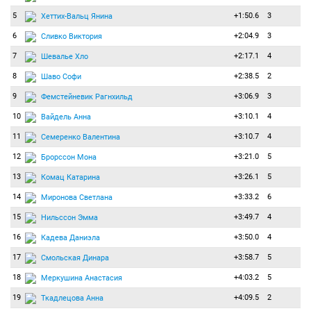
5
+1:50.6
3
Хеттих-Вальц Янина
6
+2:04.9
3
Сливко Виктория
7
+2:17.1
4
Шевалье Хло
8
+2:38.5
2
Шаво Софи
9
+3:06.9
3
Фемстейневик Рагнхильд
10
+3:10.1
4
Вайдель Анна
11
+3:10.7
4
Семеренко Валентина
12
+3:21.0
5
Брорссон Мона
13
+3:26.1
5
Комац Катарина
14
+3:33.2
6
Миронова Светлана
15
+3:49.7
4
Нильссон Эмма
16
+3:50.0
4
Кадева Даниэла
17
+3:58.7
5
Смольская Динара
18
+4:03.2
5
Меркушина Анастасия
19
+4:09.5
2
Ткадлецова Анна