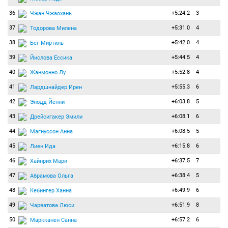
36
+5:24.2
3
Чжан Чжаохань
37
+5:31.0
4
Тодорова Милена
38
+5:42.0
4
Бег Миртиль
39
+5:44.5
4
Йислова Ессика
40
+5:52.8
4
Жанмонно Лу
41
+5:55.3
6
Лардшнайдер Ирен
42
+6:03.8
5
Энодд Йенни
43
+6:08.1
6
Дрейсигакер Эмили
44
+6:08.5
5
Магнуссон Анна
45
+6:15.8
6
Лиен Ида
46
+6:37.5
7
Хайнрих Мари
47
+6:38.4
5
Абрамова Ольга
48
+6:49.9
6
Кебингер Ханна
49
+6:51.9
8
Чарватова Люси
50
+6:57.2
6
Маркканен Санна