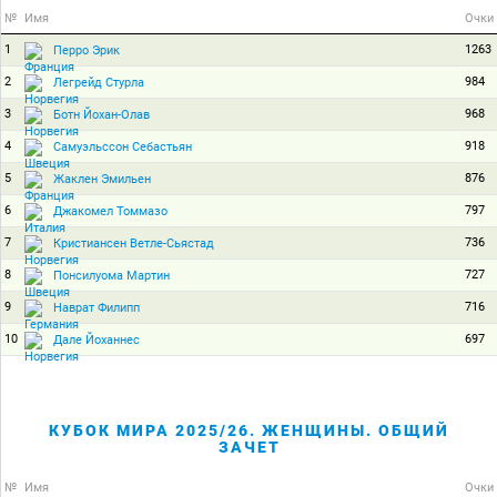
№
Имя
Очки
1
1263
Перро Эрик
2
984
Легрейд Стурла
3
968
Ботн Йохан-Олав
4
918
Самуэльссон Себастьян
5
876
Жаклен Эмильен
6
797
Джакомел Томмазо
7
736
Кристиансен Ветле-Сьястад
8
727
Понсилуома Мартин
9
716
Наврат Филипп
10
697
Дале Йоханнес
КУБОК МИРА 2025/26. ЖЕНЩИНЫ. ОБЩИЙ
ЗАЧЕТ
№
Имя
Очки