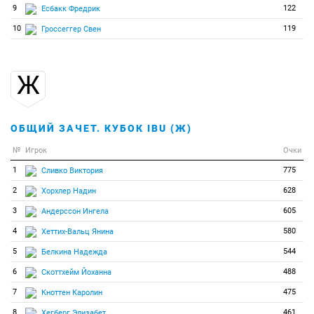
86
0
0
Янка Эрика
9
122
Есбакк Фредрик
10
119
Гроссеггер Свен
Ж
ОБЩИЙ ЗАЧЕТ. КУБОК IBU (Ж)
№
Игрок
Очки
1
775
Сливко Виктория
2
628
Хорхлер Надин
3
605
Андерссон Ингела
4
580
Хеттих-Вальц Янина
5
544
Белкина Надежда
6
488
Скоттхейм Йоханна
7
475
Кноттен Каролин
8
461
Хегберг Элизабет