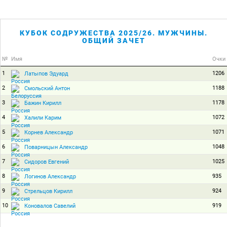
КУБОК СОДРУЖЕСТВА 2025/26. МУЖЧИНЫ.
ОБЩИЙ ЗАЧЕТ
№
Имя
Очки
1
1206
Латыпов Эдуард
2
1188
Смольский Антон
3
1178
Бажин Кирилл
4
1072
Халили Карим
5
1071
Корнев Александр
6
1048
Поварницын Александр
7
1025
Сидоров Евгений
8
935
Логинов Александр
9
924
Стрельцов Кирилл
10
919
Коновалов Савелий