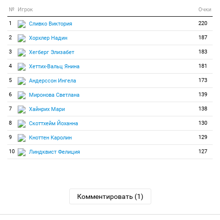
№
Игрок
Очки
1
220
Сливко Виктория
2
187
Хорхлер Надин
3
183
Хегберг Элизабет
4
181
Хеттих-Вальц Янина
5
173
Андерссон Ингела
6
139
Миронова Светлана
7
138
Хайнрих Мари
8
130
Скоттхейм Йоханна
9
129
Кноттен Каролин
10
127
Линдквист Фелиция
Комментировать (1)