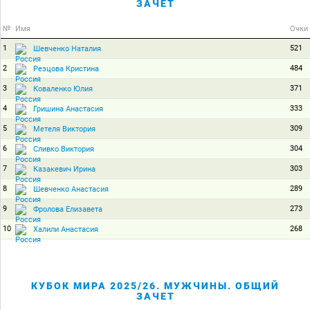
ЗАЧЕТ
№
Имя
Очки
1
521
Шевченко Наталия
2
484
Резцова Кристина
3
371
Коваленко Юлия
4
333
Гришина Анастасия
5
309
Метеля Виктория
6
304
Сливко Виктория
7
303
Казакевич Ирина
8
289
Шевченко Анастасия
9
273
Фролова Елизавета
10
268
Халили Анастасия
КУБОК МИРА 2025/26. МУЖЧИНЫ. ОБЩИЙ
ЗАЧЕТ