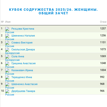
КУБОК СОДРУЖЕСТВА 2025/26. ЖЕНЩИНЫ.
ОБЩИЙ ЗАЧЕТ
№
Имя
Очки
1
1257
Резцова Кристина
2
1256
Шевченко Наталия
3
1151
Сливко Виктория
4
1073
Смольская Динара
5
1069
Сола Анна
6
1048
Гришина Анастасия
7
1004
Казакевич Ирина
8
992
Терещенко Инна
9
968
Шевченко Анастасия
10
966
Дербушева Тамара