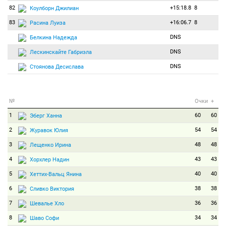
82
+15:18.8
8
Коулборн Джилиан
83
+16:06.7
8
Расина Луиза
DNS
Белкина Надежда
DNS
Лескинскайте Габриэла
DNS
Стоянова Десислава
№
Очки
+
1
60
60
Эберг Ханна
2
54
54
Журавок Юлия
3
48
48
Лещенко Ирина
4
43
43
Хорхлер Надин
5
40
40
Хеттих-Вальц Янина
6
38
38
Сливко Виктория
7
36
36
Шевалье Хло
8
34
34
Шаво Софи