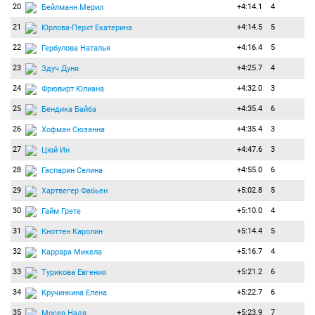
20
+4:14.1
4
Бейлманн Мерил
21
+4:14.5
5
Юрлова-Перхт Екатерина
22
+4:16.4
5
Гербулова Наталья
23
+4:25.7
4
Здуч Дуня
24
+4:32.0
3
Фрювирт Юлиана
25
+4:35.4
6
Бендика Байба
26
+4:35.4
3
Хофман Сюзанна
27
+4:47.6
3
Цюй Ин
28
+4:55.0
6
Гаспарин Селина
29
+5:02.8
5
Хартвегер Фабьен
30
+5:10.0
4
Гайм Грете
31
+5:14.4
5
Кноттен Каролин
32
+5:16.7
4
Каррара Микела
33
+5:21.2
6
Турикова Евгения
34
+5:22.7
6
Кручинкина Елена
35
+5:23.9
7
Мосер Надя