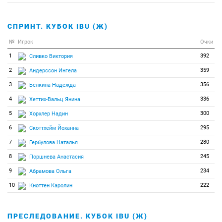
СПРИНТ. КУБОК IBU (Ж)
№
Игрок
Очки
1
392
Сливко Виктория
2
359
Андерссон Ингела
3
356
Белкина Надежда
4
336
Хеттих-Вальц Янина
5
300
Хорхлер Надин
6
295
Скоттхейм Йоханна
7
280
Гербулова Наталья
8
245
Поршнева Анастасия
9
234
Абрамова Ольга
10
222
Кноттен Каролин
ПРЕСЛЕДОВАНИЕ. КУБОК IBU (Ж)