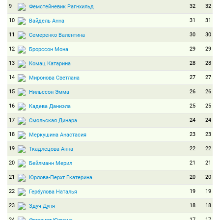
9
32
32
Фемстейневик Рагнхильд
10
31
31
Вайдель Анна
11
30
30
Семеренко Валентина
12
29
29
Брорссон Мона
13
28
28
Комац Катарина
14
27
27
Миронова Светлана
15
26
26
Нильссон Эмма
16
25
25
Кадева Даниэла
17
24
24
Смольская Динара
18
23
23
Меркушина Анастасия
19
22
22
Ткадлецова Анна
20
21
21
Бейлманн Мерил
21
20
20
Юрлова-Перхт Екатерина
22
19
19
Гербулова Наталья
23
18
18
Здуч Дуня
24
17
17