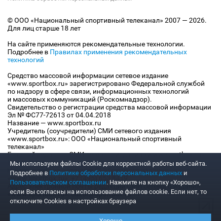
© ООО «Национальный спортивный телеканал» 2007 — 2026.
Для лиц старше 18 лет
На сайте применяются рекомендательные технологии.
Подробнее в
Правилах применения рекомендательных
технологий
Средство массовой информации сетевое издание
«www.sportbox.ru» зарегистрировано Федеральной службой
по надзору в сфере связи, информационных технологий
и массовых коммуникаций (Роскомнадзор).
Свидетельство о регистрации средства массовой информации
Эл № ФС77-72613 от 04.04.2018
Название — www.sportbox.ru
Учредитель (соучредители) СМИ сетевого издания
«www.sportbox.ru»: ООО «Национальный спортивный
телеканал»
Главный редактор СМИ сетевого издания «www.sportbox.ru»:
Конов В.А.
Мы используем файлы Сookie для корректной работы веб-сайта.
Номер телефона редакции СМИ сетевого издания
Подробнее в
Политике обработки персональных данных
и
«www.sportbox.ru»: +7 (495) 653 8419
Пользовательском соглашении
. Нажмите на кнопку «Хорошо»,
Адрес электронной почты редакции СМИ сетевого издания
если Вы согласны на использование файлов cookie. Если нет, то
«www.sportbox.ru»: editor@sportbox.ru
отключите Cookies в настройках браузера
Хорошо