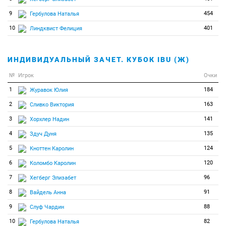
9
454
Гербулова Наталья
10
401
Линдквист Фелиция
ИНДИВИДУАЛЬНЫЙ ЗАЧЕТ. КУБОК IBU (Ж)
№
Игрок
Очки
1
184
Журавок Юлия
2
163
Сливко Виктория
3
141
Хорхлер Надин
4
135
Здуч Дуня
5
124
Кноттен Каролин
6
120
Коломбо Каролин
7
96
Хегберг Элизабет
8
91
Вайдель Анна
9
88
Слуф Чардин
10
82
Гербулова Наталья