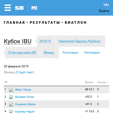
Войти
ГЛАВНАЯ
РЕЗУЛЬТАТЫ
БИАТЛОН
Кубок IBU
2018-19
Чемпионат Европы, Раубичи
15 км инд.гонка (Ж)
Финиш
Календарь
Календарь
20 февраля 2019
Финиш
Старт-лист
№
Время
Промахи
1
48:13.1
3
Эберг Ханна
2
+32.3
1
Журавок Юлия
3
+41.5
2
Лещенко Ирина
4
+1:15.0
3
Хорхлер Надин