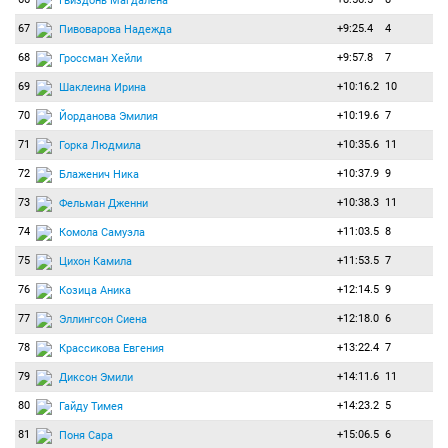
Гвиздонь Магдалена
67
+9:25.4
4
Пивоварова Надежда
68
+9:57.8
7
Гроссман Хейли
69
+10:16.2
10
Шаклеина Ирина
70
+10:19.6
7
Йорданова Эмилия
71
+10:35.6
11
Горка Людмила
72
+10:37.9
9
Блаженич Ника
73
+10:38.3
11
Фельман Дженни
74
+11:03.5
8
Комола Самуэла
75
+11:53.5
7
Цихон Камила
76
+12:14.5
9
Козица Аника
77
+12:18.0
6
Эллингсон Сиена
78
+13:22.4
7
Крассикова Евгения
79
+14:11.6
11
Диксон Эмили
80
+14:23.2
5
Гайду Тимея
81
+15:06.5
6
Поня Сара