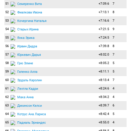
51
+7:09.6
7
Семеренко Вита
52
+7:13.1
8
Фиалкова Ивона
53
+7:16.6
7
Кочергина Наталья
54
+7:21.5
9
Старых Ирина
55
+7:24.5
7
Янка Эрика
56
+7:39.8
8
Ирвин Дидра
57
+8:02.0
7
Юркевич Дарья
58
+8:05.2
5
Грю Элине
59
+8:11.1
5
Гиленко Алла
60
+8:13.4
7
Эрдаль Каролин
61
+8:24.6
4
Лехтла Кадри
62
+8:34.2
4
Мака Анна
63
+8:39.7
6
Дикинсон Келси
64
+8:42.4
5
Котрус Ана Лариса
65
+8:55.0
4
Падиаль Эрнандес
66
+8:56.5
8