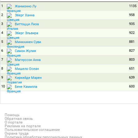
1
1135
Жанмонно Лу
2
958
Эберг Ханна
3
935
Виттоцци Лиза
4
922
Эберг Эльвира
5
881
Минккинен Суви
6
827
Симон Жулия
7
803
Магнуссон Анна
8
651
Мишело Осеан
9
639
Киркейде Марен
10
600
Бене Камилла
Помощь
Обратная связь
О портале
Реклама на портале
Пользовательское соглашение
Охрана труда
Политика обработки персональных данных