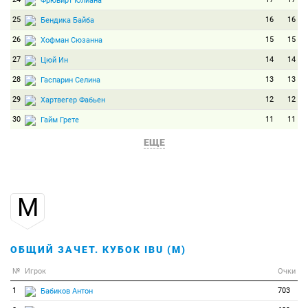
Фрювирт Юлиана
25
16
16
Бендика Байба
26
15
15
Хофман Сюзанна
27
14
14
Цюй Ин
28
13
13
Гаспарин Селина
29
12
12
Хартвегер Фабьен
30
11
11
Гайм Грете
31
10
10
Кноттен Каролин
ЕЩЕ
32
9
9
Каррара Микела
33
8
8
Турикова Евгения
М
34
7
7
Кручинкина Елена
35
6
6
Мосер Надя
36
5
5
Чжан Чжаохань
ОБЩИЙ ЗАЧЕТ. КУБОК IBU (М)
37
4
4
Тодорова Милена
№
Игрок
Очки
38
3
3
Бег Миртиль
1
703
Бабиков Антон
39
2
2
Йислова Ессика