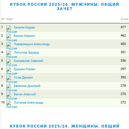
КУБОК РОССИИ 2025/26. МУЖЧИНЫ. ОБЩИЙ
ЗАЧЕТ
№
Имя
Очки
1
477
Халили Карим
2
462
Бажин Кирилл
3
420
Поварницын Александр
4
351
Латыпов Эдуард
5
336
Коновалов Савелий
6
297
Еремин Роман
7
292
Усов Даниил
8
278
Евменов Дмитрий
9
275
Вагин Алексей
10
272
Логинов Александр
КУБОК РОССИИ 2025/26. ЖЕНЩИНЫ. ОБЩИЙ