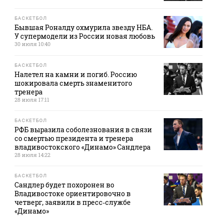
БАСКЕТБОЛ
Бывшая Роналду охмурила звезду НБА.
У супермодели из России новая любовь
30 июля 10:40
БАСКЕТБОЛ
Налетел на камни и погиб. Россию
шокировала смерть знаменитого
тренера
28 июля 17:11
БАСКЕТБОЛ
РФБ выразила соболезнования в связи
со смертью президента и тренера
владивостокского «Динамо» Сандлера
28 июля 14:22
БАСКЕТБОЛ
Сандлер будет похоронен во
Владивостоке ориентировочно в
четверг, заявили в пресс‑службе
«Динамо»