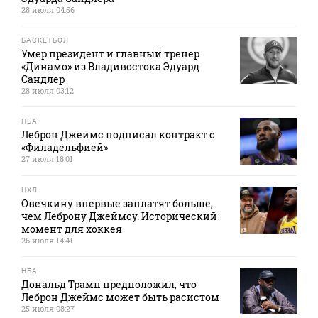
28 июля 04:56
БАСКЕТБОЛ
Умер президент и главный тренер
«Динамо» из Владивостока Эдуард
Сандлер
28 июля 03:12
НБА
Леброн Джеймс подписал контракт с
«Филадельфией»
27 июля 18:01
НХЛ
Овечкину впервые заплатят больше,
чем Леброну Джеймсу. Исторический
момент для хоккея
26 июля 14:41
НБА
Дональд Трамп предположил, что
Леброн Джеймс может быть расистом
25 июля 08:27