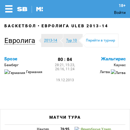
Войти
БАСКЕТБОЛ
ЕВРОЛИГА ULEB 2013-14
Евролига
2013-14
Тур 10
Перейти в турнир
Брозе
Жальгирис
80 : 84
Бамберг
28:21, 15:23,
Каунас
26:16, 11:24
Германия
Литва
19.12.2013
МАТЧИ ТУРА
Нантер
76:95
Фенербахче Улкер