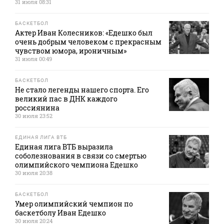
31 июля 08:31
БАСКЕТБОЛ
Актер Иван Колесников: «Едешко был
очень добрым человеком с прекрасным
чувством юмора, ироничным»
31 июля 00:49
БАСКЕТБОЛ
Не стало легенды нашего спорта. Его
великий пас в ДНК каждого
россиянина
30 июля 23:52
ЕДИНАЯ ЛИГА ВТБ
Единая лига ВТБ выразила
соболезнования в связи со смертью
олимпийского чемпиона Едешко
30 июля 20:38
БАСКЕТБОЛ
Умер олимпийский чемпион по
баскетболу Иван Едешко
30 июля 20:24