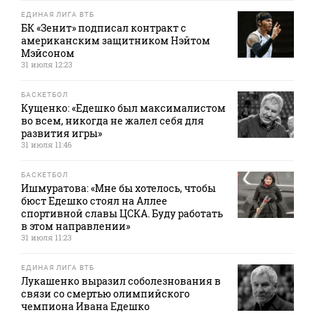
ЕДИНАЯ ЛИГА ВТБ
БК «Зенит» подписал контракт с
американским защитником Нэйтом
Мэйсоном
31 июля 12:23
БАСКЕТБОЛ
Кущенко: «Едешко был максималистом
во всем, никогда не жалел себя для
развития игры»
31 июля 11:46
БАСКЕТБОЛ
Ишмуратова: «Мне бы хотелось, чтобы
бюст Едешко стоял на Аллее
спортивной славы ЦСКА. Буду работать
в этом направлении»
31 июля 11:23
ЕДИНАЯ ЛИГА ВТБ
Лукашенко выразил соболезнования в
связи со смертью олимпийского
чемпиона Ивана Едешко