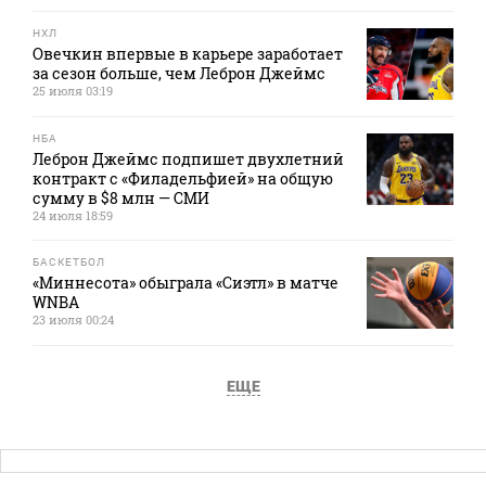
НХЛ
Овечкин впервые в карьере заработает
за сезон больше, чем Леброн Джеймс
25 июля 03:19
НБА
Леброн Джеймс подпишет двухлетний
контракт с «Филадельфией» на общую
сумму в $8 млн — СМИ
24 июля 18:59
БАСКЕТБОЛ
«Миннесота» обыграла «Сиэтл» в матче
WNBA
23 июля 00:24
ЕЩЕ