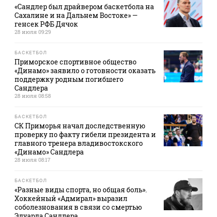
«Сандлер был драйвером баскетбола на
Сахалине и на Дальнем Востоке» —
генсек РФБ Дячок
28 июля 09:29
БАСКЕТБОЛ
Приморское спортивное общество
«Динамо» заявило о готовности оказать
поддержку родным погибшего
Сандлера
28 июля 08:58
БАСКЕТБОЛ
СК Приморья начал доследственную
проверку по факту гибели президента и
главного тренера владивостокского
«Динамо» Сандлера
28 июля 08:17
БАСКЕТБОЛ
«Разные виды спорта, но общая боль».
Хоккейный «Адмирал» выразил
соболезнования в связи со смертью
Эдуарда Сандлера