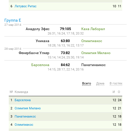
6
Летувос Ритас
10
11
Группа E
27 мар 2014
Анадолу Эфес
79:105
Каха Лаборал
26:31, 16:24, 17:18, 20:32
Уникаха
63:80
Олимпиакос
18:28, 16:13, 16:22, 13:17
28 мар 2014
Фенербахче Улкер
73:82
Олимпия Милано
15:14, 14:24, 25:30, 19:14
Барселона
84:62
Панатинаикос
14:15, 28:17, 22:14, 20:16
Всего
Дома
В гостях
№
Команда
И
О
1
Барселона
12
24
2
Олимпия Милано
12
21
3
Панатинаикос
12
18
4
Олимпиакос
12
18