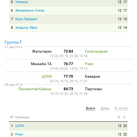
5
Уникаха
12
17
6
Фенербахче Улкер
12
17
7
Каха Лаборал
12
15
8
Анадолу Эфес
12
14
Группа F
27 мар 2014
Жальгирис
72:84
Галатасарай
12:20, 23:18, 22:28, 15:18
Маккаби ТА
76:77
Реал
15:20, 28:20, 14:22, 19:15
ЦСКА
77:70
Бавария
23:19, 15:15, 28:15, 11:21
28 мар 2014
Локомотив-Кубань
84:73
Партизан
16:10, 22:20, 25:15, 21:28
Всего
Дома
В гостях
№
Команда
И
О
1
ЦСКА
12
22
2
Реал
12
22