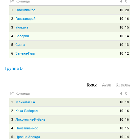
№
Команда
И
О
1
Олимпиакос
10
20
2
Галатасарай
10
16
3
Уникаха
10
15
4
Бавария
10
14
5
Сиена
10
13
6
Зелена-Гура
10
12
Группа D
Всего
Дома
В гостях
№
Команда
И
О
1
Маккаби ТА
10
18
2
Каха Лаборал
10
16
3
Локомотив-Кубань
10
16
4
Панатинаикос
10
15
5
Црвена Звезда
10
14