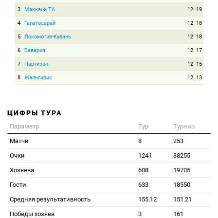
3
Маккаби ТА
12
19
4
Галатасарай
12
18
5
Локомотив-Кубань
12
18
6
Бавария
12
17
7
Партизан
12
15
8
Жальгирис
12
13
ЦИФРЫ ТУРА
Параметр
Тур
Турнир
Матчи
8
253
Очки
1241
38255
Хозяева
608
19705
Гости
633
18550
Средняя результативность
155.12
151.21
Победы хозяев
3
161