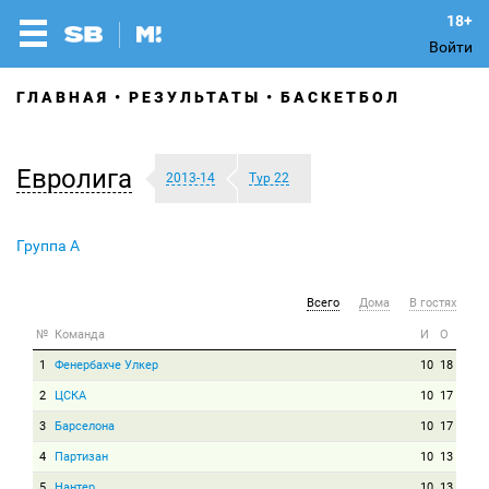
Войти
ГЛАВНАЯ
РЕЗУЛЬТАТЫ
БАСКЕТБОЛ
Евролига
2013-14
Тур 22
Группа A
Всего
Дома
В гостях
№
Команда
И
О
1
Фенербахче Улкер
10
18
2
ЦСКА
10
17
3
Барселона
10
17
4
Партизан
10
13
5
Нантер
10
13