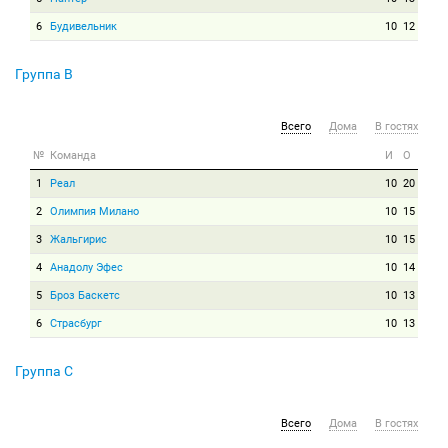
6
Будивельник
10
12
Группа B
Всего
Дома
В гостях
№
Команда
И
О
1
Реал
10
20
2
Олимпия Милано
10
15
3
Жальгирис
10
15
4
Анадолу Эфес
10
14
5
Броз Баскетс
10
13
6
Страсбург
10
13
Группа C
Всего
Дома
В гостях