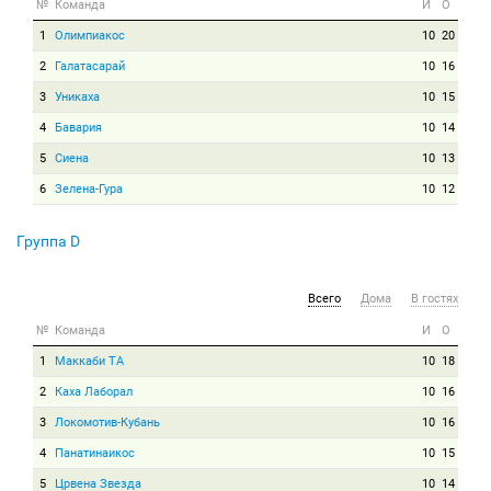
№
Команда
И
О
1
Олимпиакос
10
20
2
Галатасарай
10
16
3
Уникаха
10
15
4
Бавария
10
14
5
Сиена
10
13
6
Зелена-Гура
10
12
Группа D
Всего
Дома
В гостях
№
Команда
И
О
1
Маккаби ТА
10
18
2
Каха Лаборал
10
16
3
Локомотив-Кубань
10
16
4
Панатинаикос
10
15
5
Црвена Звезда
10
14