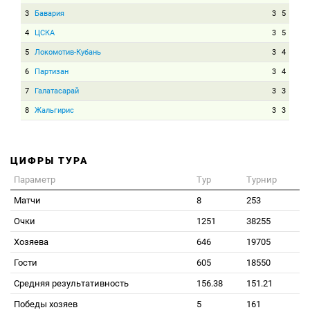
3
Бавария
3
5
4
ЦСКА
3
5
5
Локомотив-Кубань
3
4
6
Партизан
3
4
7
Галатасарай
3
3
8
Жальгирис
3
3
ЦИФРЫ ТУРА
Параметр
Тур
Турнир
Матчи
8
253
Очки
1251
38255
Хозяева
646
19705
Гости
605
18550
Средняя результативность
156.38
151.21
Победы хозяев
5
161