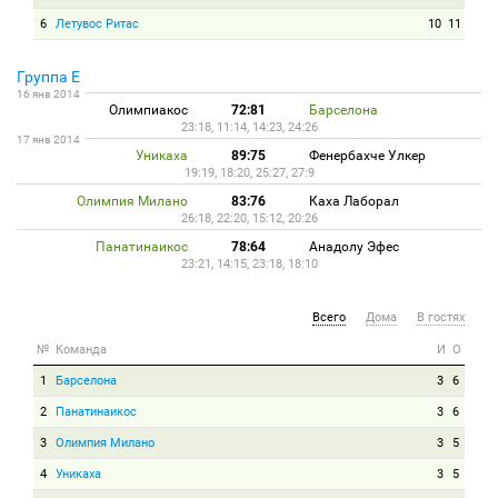
6
Летувос Ритас
10
11
Группа E
16 янв 2014
Олимпиакос
72:81
Барселона
23:18, 11:14, 14:23, 24:26
17 янв 2014
Уникаха
89:75
Фенербахче Улкер
19:19, 18:20, 25:27, 27:9
Олимпия Милано
83:76
Каха Лаборал
26:18, 22:20, 15:12, 20:26
Панатинаикос
78:64
Анадолу Эфес
23:21, 14:15, 23:18, 18:10
Всего
Дома
В гостях
№
Команда
И
О
1
Барселона
3
6
2
Панатинаикос
3
6
3
Олимпия Милано
3
5
4
Уникаха
3
5