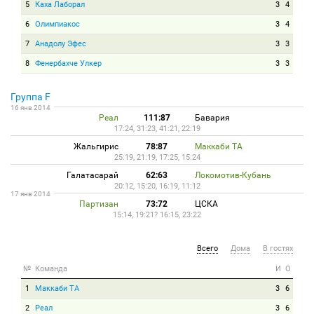
5
Каха Лаборал
3
4
6
Олимпиакос
3
4
7
Анадолу Эфес
3
3
8
Фенербахче Улкер
3
3
Группа F
16 янв 2014
Реал
111:87
Бавария
17:24, 31:23, 41:21, 22:19
Жальгирис
78:87
Маккаби ТА
25:19, 21:19, 17:25, 15:24
Галатасарай
62:63
Локомотив-Кубань
20:12, 15:20, 16:19, 11:12
17 янв 2014
Партизан
73:72
ЦСКА
15:14, 19:21? 16:15, 23:22
Всего
Дома
В гостях
№
Команда
И
О
1
Маккаби ТА
3
6
2
Реал
3
6