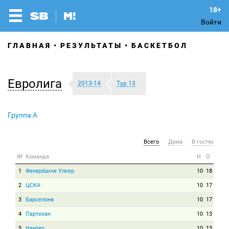
Войти
ГЛАВНАЯ
РЕЗУЛЬТАТЫ
БАСКЕТБОЛ
Евролига
2013-14
Тур 13
Группа A
Всего
Дома
В гостях
№
Команда
И
О
1
Фенербахче Улкер
10
18
2
ЦСКА
10
17
3
Барселона
10
17
4
Партизан
10
13
5
Нантер
10
13