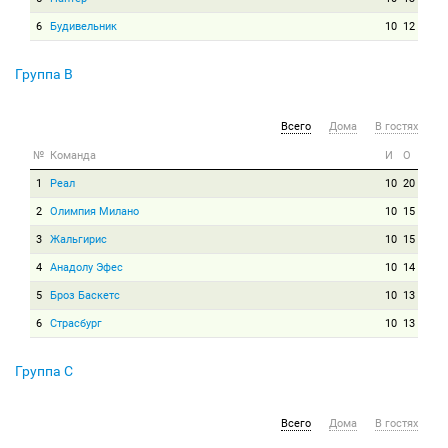
6
Будивельник
10
12
Группа B
Всего
Дома
В гостях
№
Команда
И
О
1
Реал
10
20
2
Олимпия Милано
10
15
3
Жальгирис
10
15
4
Анадолу Эфес
10
14
5
Броз Баскетс
10
13
6
Страсбург
10
13
Группа C
Всего
Дома
В гостях