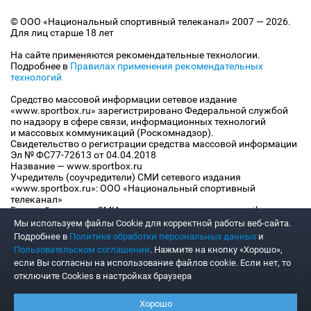
© ООО «Национальный спортивный телеканал» 2007 — 2026.
Для лиц старше 18 лет
На сайте применяются рекомендательные технологии.
Подробнее в
Правилах применения рекомендательных
технологий
Средство массовой информации сетевое издание
«www.sportbox.ru» зарегистрировано Федеральной службой
по надзору в сфере связи, информационных технологий
и массовых коммуникаций (Роскомнадзор).
Свидетельство о регистрации средства массовой информации
Эл № ФС77-72613 от 04.04.2018
Название — www.sportbox.ru
Учредитель (соучредители) СМИ сетевого издания
«www.sportbox.ru»: ООО «Национальный спортивный
телеканал»
Главный редактор СМИ сетевого издания «www.sportbox.ru»:
Конов В.А.
Мы используем файлы Сookie для корректной работы веб-сайта.
Номер телефона редакции СМИ сетевого издания
Подробнее в
Политике обработки персональных данных
и
«www.sportbox.ru»: +7 (495) 653 8419
Пользовательском соглашении
. Нажмите на кнопку «Хорошо»,
Адрес электронной почты редакции СМИ сетевого издания
если Вы согласны на использование файлов cookie. Если нет, то
«www.sportbox.ru»: editor@sportbox.ru
отключите Cookies в настройках браузера
Хорошо