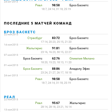
24 окт 2013
Реал
98:58
Броз Баскетс
18:7, 24:14, 31:18, 25:19
ПОСЛЕДНИЕ 5 МАТЧЕЙ КОМАНД
БРОЗ БАСКЕТС
22 ноя 2013
Страсбург
83:72
Броз Баскетс
17:14, 20:23, 25:15, 21:20
14 ноя 2013
Жальгирис
91:81
Броз Баскетс
23:16, 16:23, 30:15, 22:27
07 ноя 2013
Броз Баскетс
62:76
Олимпия Милано
18:20, 15:23, 18:13, 11:20
01 ноя 2013
Броз Баскетс
88:86
Анадолу Эфес
23:24, 21:27, 26:17, 18:18
24 окт 2013
Реал
98:58
Броз Баскетс
18:7, 24:14, 31:18, 25:19
РЕАЛ
22 ноя 2013
Реал
95:67
Жальгирис
28:14, 28:18, 23:21, 16:14
13 ноя 2013