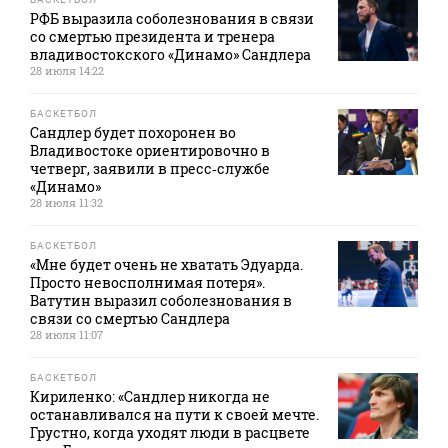
РФБ выразила соболезнования в связи
со смертью президента и тренера
владивостокского «Динамо» Сандлера
28 июля 14:22
БАСКЕТБОЛ
Сандлер будет похоронен во
Владивостоке ориентировочно в
четверг, заявили в пресс‑службе
«Динамо»
28 июля 11:32
БАСКЕТБОЛ
«Мне будет очень не хватать Эдуарда.
Просто невосполнимая потеря».
Ватутин выразил соболезнования в
связи со смертью Сандлера
28 июля 11:07
БАСКЕТБОЛ
Кириленко: «Сандлер никогда не
останавливался на пути к своей мечте.
Грустно, когда уходят люди в расцвете