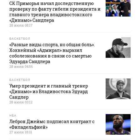
СК Приморья начал доследственную
проверку по факту гибели президента и
главного тренера владивостокского
«Динамо» Сандлера
28 июля 08:17
БАСКЕТБОЛ
«Разные виды спорта, но общая боль».
Хоккейный «Адмирал» выразил
соболезнования в связи со смертью
Эдуарда Сандлера
28 июля 04:56
БАСКЕТБОЛ
Умер президент и главный тренер
«Динамо» из Владивостока Эдуард
Сандлер
28 июля 03:12
НБА
Леброн Джеймс подписал контракт с
«Филадельфией»
27 июля 18:01