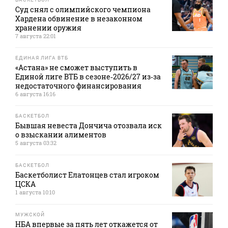
Суд снял с олимпийского чемпиона
Хардена обвинение в незаконном
хранении оружия
7 августа 22:01
ЕДИНАЯ ЛИГА ВТБ
«Астана» не сможет выступить в
Единой лиге ВТБ в сезоне‑2026/27 из‑за
недостаточного финансирования
6 августа 16:16
БАСКЕТБОЛ
Бывшая невеста Дончича отозвала иск
о взыскании алиментов
5 августа 03:32
БАСКЕТБОЛ
Баскетболист Елатонцев стал игроком
ЦСКА
1 августа 10:10
МУЖСКОЙ
НБА впервые за пять лет откажется от