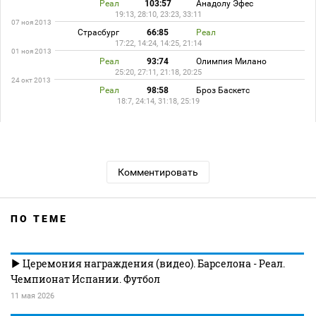
Реал
103:57
Анадолу Эфес
19:13, 28:10, 23:23, 33:11
07 ноя 2013
Страсбург
66:85
Реал
17:22, 14:24, 14:25, 21:14
01 ноя 2013
Реал
93:74
Олимпия Милано
25:20, 27:11, 21:18, 20:25
24 окт 2013
Реал
98:58
Броз Баскетс
18:7, 24:14, 31:18, 25:19
Комментировать
ПО ТЕМЕ
Церемония награждения (видео). Барселона - Реал.
Чемпионат Испании. Футбол
11 мая 2026