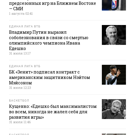
предсезонных игр на Ближнем Востоке
— СМИ
1 августа 02:41
ЕДИНАЯ ЛИГА ВТБ
Владимир Путин выразил
соболезнования в связи со смертью
олимпийского чемпиона Ивана
Едешко
31 июля 13:17
ЕДИНАЯ ЛИГА ВТБ
БК «Зенит» подписал контракт с
американским защитником Нэйтом
Мэйсоном
31 июля 12:23
БАСКЕТБОЛ
Кущенко: «Едешко был максималистом
во всем, никогда не жалел себя для
развития игры»
31 июля 11:46
БАСКЕТБОЛ