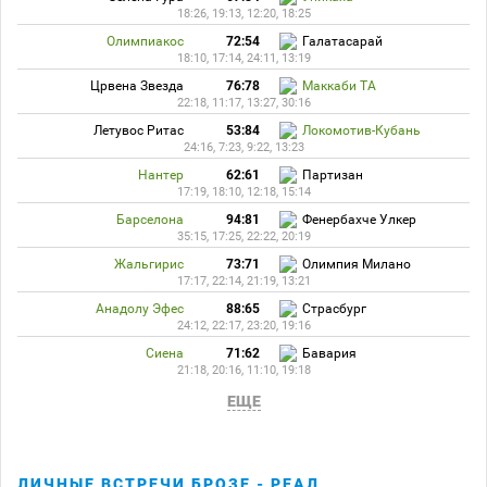
18:26, 19:13, 12:20, 18:25
Олимпиакос
72:54
Галатасарай
18:10, 17:14, 24:11, 13:19
Црвена Звезда
76:78
Маккаби ТА
22:18, 11:17, 13:27, 30:16
Летувос Ритас
53:84
Локомотив-Кубань
24:16, 7:23, 9:22, 13:23
Нантер
62:61
Партизан
17:19, 18:10, 12:18, 15:14
Барселона
94:81
Фенербахче Улкер
35:15, 17:25, 22:22, 20:19
Жальгирис
73:71
Олимпия Милано
17:17, 22:14, 21:19, 13:21
Анадолу Эфес
88:65
Страсбург
24:12, 22:17, 23:20, 19:16
Сиена
71:62
Бавария
21:18, 20:16, 11:10, 19:18
ЕЩЕ
ЛИЧНЫЕ ВСТРЕЧИ БРОЗЕ - РЕАЛ