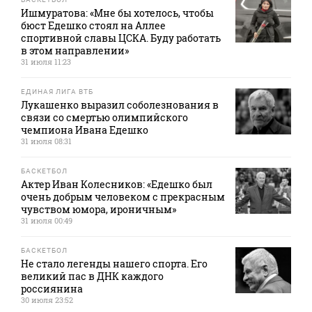
Ишмуратова: «Мне бы хотелось, чтобы
бюст Едешко стоял на Аллее
спортивной славы ЦСКА. Буду работать
в этом направлении»
31 июля 11:23
ЕДИНАЯ ЛИГА ВТБ
Лукашенко выразил соболезнования в
связи со смертью олимпийского
чемпиона Ивана Едешко
31 июля 08:31
БАСКЕТБОЛ
Актер Иван Колесников: «Едешко был
очень добрым человеком с прекрасным
чувством юмора, ироничным»
31 июля 00:49
БАСКЕТБОЛ
Не стало легенды нашего спорта. Его
великий пас в ДНК каждого
россиянина
30 июля 23:52