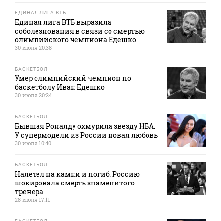
ЕДИНАЯ ЛИГА ВТБ
Единая лига ВТБ выразила
соболезнования в связи со смертью
олимпийского чемпиона Едешко
30 июля 20:38
БАСКЕТБОЛ
Умер олимпийский чемпион по
баскетболу Иван Едешко
30 июля 20:24
БАСКЕТБОЛ
Бывшая Роналду охмурила звезду НБА.
У супермодели из России новая любовь
30 июля 10:40
БАСКЕТБОЛ
Налетел на камни и погиб. Россию
шокировала смерть знаменитого
тренера
28 июля 17:11
БАСКЕТБОЛ