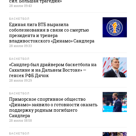
сил. Большая трагедия»
28 июля 09:43
БАСКЕТБОЛ
Единая лига ВТБ выразила
соболезнования в связи со смертью
президента и тренера
владивостокского «Динамо» Сандлера
28 июля 09:33
БАСКЕТБОЛ
«Сандлер был драйвером баскетбола на
Сахалине и на Дальнем Востоке» —
генсек РФБ Дячок
28 июля 09:29
БАСКЕТБОЛ
Приморское спортивное общество
«Динамо» заявило о готовности оказать
поддержку родным погибшего
Сандлера
28 июля 08:58
БАСКЕТБОЛ