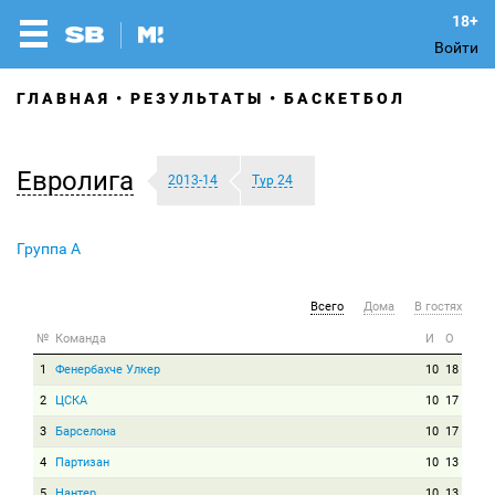
Войти
ГЛАВНАЯ
РЕЗУЛЬТАТЫ
БАСКЕТБОЛ
Евролига
2013-14
Тур 24
Группа A
Всего
Дома
В гостях
№
Команда
И
О
1
Фенербахче Улкер
10
18
2
ЦСКА
10
17
3
Барселона
10
17
4
Партизан
10
13
5
Нантер
10
13