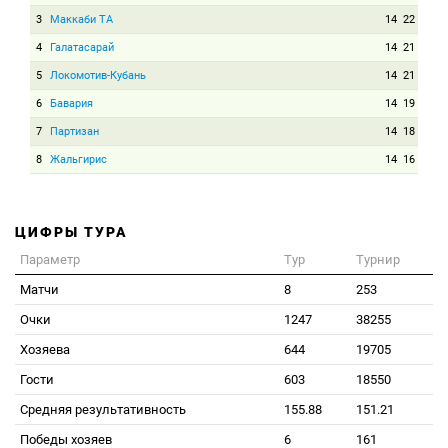
3
Маккаби ТА
14
22
4
Галатасарай
14
21
5
Локомотив-Кубань
14
21
6
Бавария
14
19
7
Партизан
14
18
8
Жальгирис
14
16
ЦИФРЫ ТУРА
Параметр
Тур
Турнир
Матчи
8
253
Очки
1247
38255
Хозяева
644
19705
Гости
603
18550
Средняя результативность
155.88
151.21
Победы хозяев
6
161