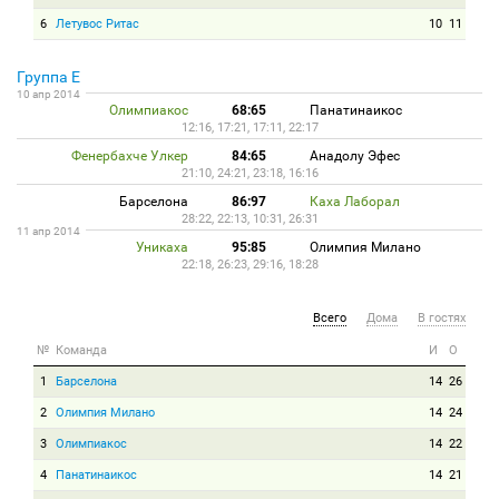
6
Летувос Ритас
10
11
Группа E
10 апр 2014
Олимпиакос
68:65
Панатинаикос
12:16, 17:21, 17:11, 22:17
Фенербахче Улкер
84:65
Анадолу Эфес
21:10, 24:21, 23:18, 16:16
Барселона
86:97
Каха Лаборал
28:22, 22:13, 10:31, 26:31
11 апр 2014
Уникаха
95:85
Олимпия Милано
22:18, 26:23, 29:16, 18:28
Всего
Дома
В гостях
№
Команда
И
О
1
Барселона
14
26
2
Олимпия Милано
14
24
3
Олимпиакос
14
22
4
Панатинаикос
14
21