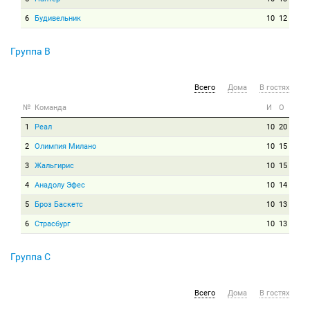
6
Будивельник
10
12
Группа B
Всего
Дома
В гостях
№
Команда
И
О
1
Реал
10
20
2
Олимпия Милано
10
15
3
Жальгирис
10
15
4
Анадолу Эфес
10
14
5
Броз Баскетс
10
13
6
Страсбург
10
13
Группа C
Всего
Дома
В гостях