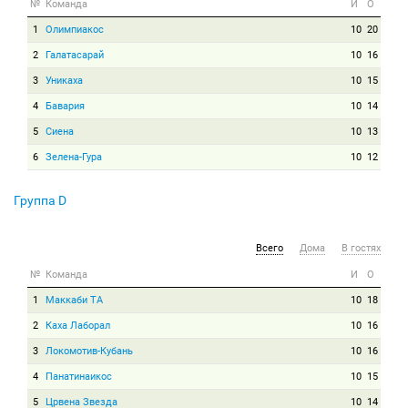
№
Команда
И
О
1
Олимпиакос
10
20
2
Галатасарай
10
16
3
Уникаха
10
15
4
Бавария
10
14
5
Сиена
10
13
6
Зелена-Гура
10
12
Группа D
Всего
Дома
В гостях
№
Команда
И
О
1
Маккаби ТА
10
18
2
Каха Лаборал
10
16
3
Локомотив-Кубань
10
16
4
Панатинаикос
10
15
5
Црвена Звезда
10
14