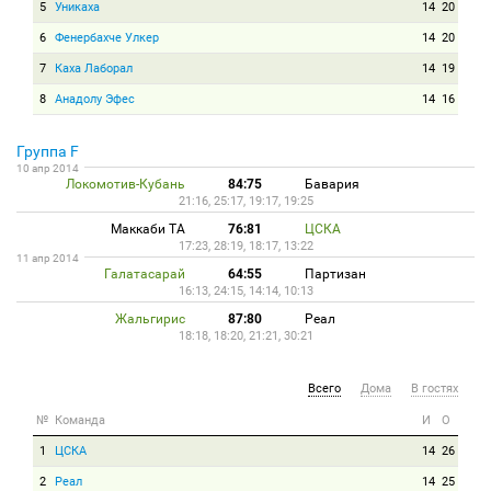
5
Уникаха
14
20
6
Фенербахче Улкер
14
20
7
Каха Лаборал
14
19
8
Анадолу Эфес
14
16
Группа F
10 апр 2014
Локомотив-Кубань
84:75
Бавария
21:16, 25:17, 19:17, 19:25
Маккаби ТА
76:81
ЦСКА
17:23, 28:19, 18:17, 13:22
11 апр 2014
Галатасарай
64:55
Партизан
16:13, 24:15, 14:14, 10:13
Жальгирис
87:80
Реал
18:18, 18:20, 21:21, 30:21
Всего
Дома
В гостях
№
Команда
И
О
1
ЦСКА
14
26
2
Реал
14
25