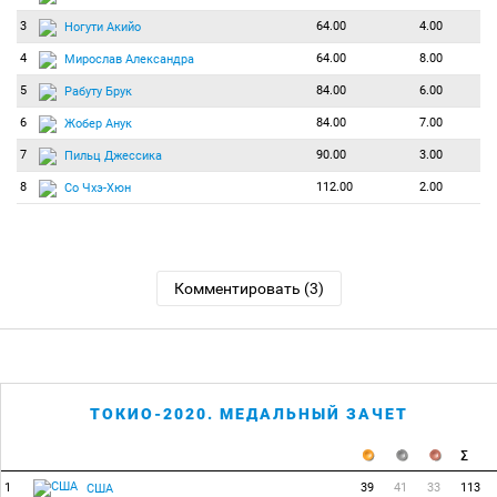
3
64.00
4.00
Ногути Акийо
4
64.00
8.00
Мирослав Александра
5
84.00
6.00
Рабуту Брук
6
84.00
7.00
Жобер Анук
7
90.00
3.00
Пильц Джессика
8
112.00
2.00
Со Чхэ-Хюн
Комментировать (3)
ТОКИО-2020. МЕДАЛЬНЫЙ ЗАЧЕТ
1
39
41
33
113
США