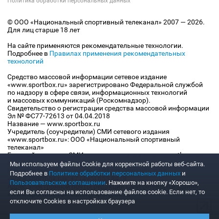
Политика обработки персональных данных
© ООО «Национальный спортивный телеканал» 2007 — 2026.
Для лиц старше 18 лет
На сайте применяются рекомендательные технологии.
Подробнее в
Правилах применения рекомендательных
технологий
Средство массовой информации сетевое издание
«www.sportbox.ru» зарегистрировано Федеральной службой
по надзору в сфере связи, информационных технологий
и массовых коммуникаций (Роскомнадзор).
Свидетельство о регистрации средства массовой информации
Эл № ФС77-72613 от 04.04.2018
Название — www.sportbox.ru
Учредитель (соучредители) СМИ сетевого издания
«www.sportbox.ru»: ООО «Национальный спортивный
телеканал»
Главный редактор СМИ сетевого издания «www.sportbox.ru»:
Конов В.А.
Мы используем файлы Сookie для корректной работы веб-сайта.
Номер телефона редакции СМИ сетевого издания
Подробнее в
Политике обработки персональных данных
и
«www.sportbox.ru»: +7 (495) 653 8419
Пользовательском соглашении
. Нажмите на кнопку «Хорошо»,
Адрес электронной почты редакции СМИ сетевого издания
если Вы согласны на использование файлов cookie. Если нет, то
«www.sportbox.ru»: editor@sportbox.ru
отключите Cookies в настройках браузера