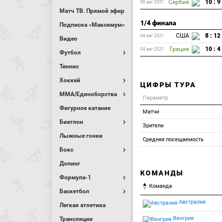
Сербия
10 : 9
06 авг 2021
Матч ТВ. Прямой эфир
1/4 финала
Подписка «Максимум»
США
8 : 12
04 авг 2021
Видео
Греция
10 : 4
04 авг 2021
Футбол
Теннис
Хоккей
ЦИФРЫ ТУРА
MMA/Единоборства
Параметр
Фигурное катание
Матчи
Биатлон
Зрители
Лыжные гонки
Средняя посещаемость
Бокс
Допинг
КОМАНДЫ
Формула-1
Команда
Баскетбол
Австралия
Легкая атлетика
Венгрия
Трансляции