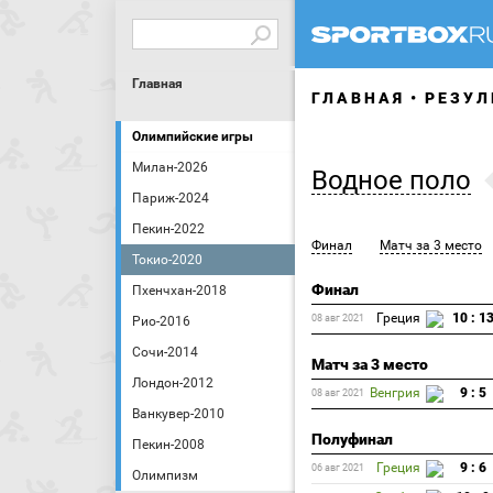
Главная
ГЛАВНАЯ
РЕЗУЛ
Олимпийские игры
Милан-2026
Водное поло
Париж-2024
Пекин-2022
Финал
Матч за 3 место
Токио-2020
Финал
Пхенчхан-2018
Греция
10 : 1
08 авг 2021
Рио-2016
Сочи-2014
Матч за 3 место
Лондон-2012
Венгрия
9 : 5
08 авг 2021
Ванкувер-2010
Полуфинал
Пекин-2008
Греция
9 : 6
06 авг 2021
Олимпизм