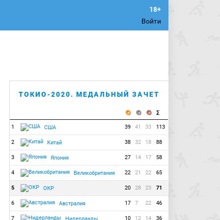
Войти
ТОКИО-2020. МЕДАЛЬНЫЙ ЗАЧЕТ
1
39
41
33
113
США
2
38
32
18
88
Китай
3
27
14
17
58
Япония
4
22
21
22
65
Великобритания
5
20
28
23
71
ОКР
6
17
7
22
46
Австралия
7
10
12
14
36
Нидерланды