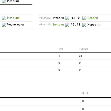
Испания
Испания
Италия
6 : 10
Сербия
04 авг 2021
Черногория
Венгрия
15 : 11
Хорватия
04 авг 2021
Тур
Турнир
1
38
0
0
0
0
СП
0
0