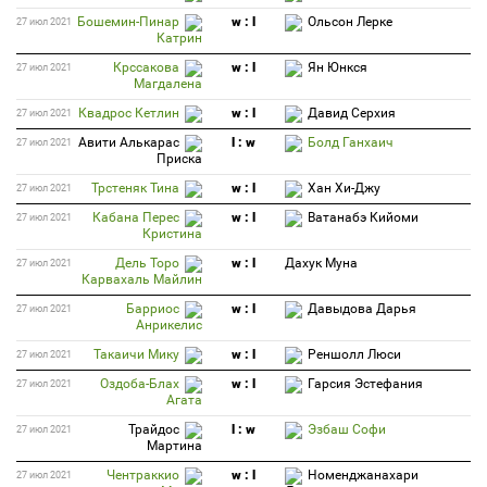
Бошемин-Пинар
w : l
Ольсон Лерке
27 июл 2021
Катрин
Крссакова
w : l
Ян Юнкся
27 июл 2021
Магдалена
Квадрос Кетлин
w : l
Давид Серхия
27 июл 2021
Авити Алькарас
l : w
Болд Ганхаич
27 июл 2021
Приска
Трстеняк Тина
w : l
Хан Хи-Джу
27 июл 2021
Кабана Перес
w : l
Ватанабэ Кийоми
27 июл 2021
Кристина
Дель Торо
w : l
Дахук Муна
27 июл 2021
Карвахаль Майлин
Барриос
w : l
Давыдова Дарья
27 июл 2021
Анрикелис
Такаичи Мику
w : l
Реншолл Люси
27 июл 2021
Оздоба-Блах
w : l
Гарсия Эстефания
27 июл 2021
Агата
Трайдос
l : w
Эзбаш Софи
27 июл 2021
Мартина
Чентраккио
w : l
Номенджанахари
27 июл 2021