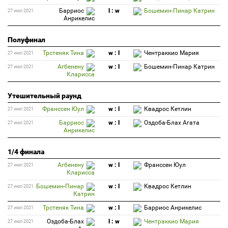
Барриос
l : w
Бошемин-Пинар Катрин
27 июл 2021
Анрикелис
Полуфинал
Трстеняк Тина
w : l
Чентраккио Мария
27 июл 2021
Агбенену
w : l
Бошемин-Пинар Катрин
27 июл 2021
Кларисса
Утешительный раунд
Франссен Юул
w : l
Квадрос Кетлин
27 июл 2021
Барриос
w : l
Оздоба-Блах Агата
27 июл 2021
Анрикелис
1/4 финала
Агбенену
w : l
Франссен Юул
27 июл 2021
Кларисса
Бошемин-Пинар
w : l
Квадрос Кетлин
27 июл 2021
Катрин
Трстеняк Тина
w : l
Барриос Анрикелис
27 июл 2021
Оздоба-Блах
l : w
Чентраккио Мария
27 июл 2021