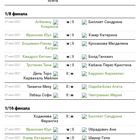
Агата
1/8 финала
Агбенену
w : l
Биллиет Сандрина
27 июл 2021
Кларисса
Франссен Юул
w : l
Хэкер Катарина
27 июл 2021
Бошемин-Пинар
w : l
Крссакова Магдалена
27 июл 2021
Катрин
Квадрос Кетлин
w : l
Болд Ганхаич
27 июл 2021
Трстеняк Тина
w : l
Кабана Перес Кристина
27 июл 2021
Дель Торо
l : w
Барриос Анрикелис
27 июл 2021
Карвахаль Майлин
Такаичи Мику
l : w
Оздоба-Блах Агата
27 июл 2021
Эзбаш Софи
l : w
Чентраккио Мария
27 июл 2021
1/16 финала
Ходжиева
l : w
Биллиет Сандрина
27 июл 2021
Фарангиз
Франссен Юул
w : l
Обрадович Аня
27 июл 2021
Хэкер Катарина
w : l
Шарир Гили
27 июл 2021