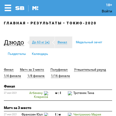
Войти
ГЛАВНАЯ
РЕЗУЛЬТАТЫ
ТОКИО-2020
Дзюдо
До 63 кг (ж)
Финал
Медальный зачет
Пьедесталы
Календарь
Финал
Матч за 3 место
Полуфинал
Утешительный раунд
1/4 финала
1/8 финала
1/16 финала
Финал
Агбенену
w : l
Трстеняк Тина
27 июл 2021
Кларисса
Матч за 3 место
Франссен Юул
l : w
Чентраккио Мария
27 июл 2021