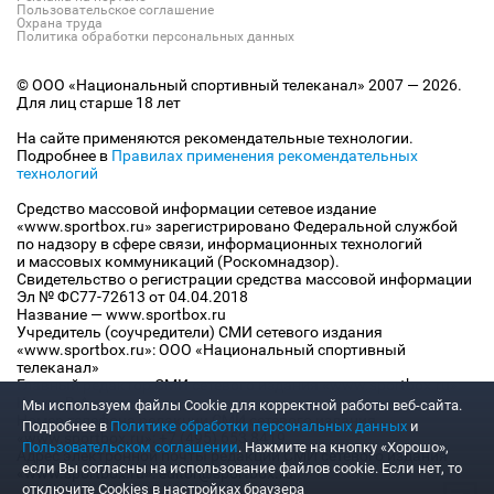
Пользовательское соглашение
Охрана труда
Политика обработки персональных данных
© ООО «Национальный спортивный телеканал» 2007 — 2026.
Для лиц старше 18 лет
На сайте применяются рекомендательные технологии.
Подробнее в
Правилах применения рекомендательных
технологий
Средство массовой информации сетевое издание
«www.sportbox.ru» зарегистрировано Федеральной службой
по надзору в сфере связи, информационных технологий
и массовых коммуникаций (Роскомнадзор).
Свидетельство о регистрации средства массовой информации
Эл № ФС77-72613 от 04.04.2018
Название — www.sportbox.ru
Учредитель (соучредители) СМИ сетевого издания
«www.sportbox.ru»: ООО «Национальный спортивный
телеканал»
Главный редактор СМИ сетевого издания «www.sportbox.ru»:
Конов В.А.
Мы используем файлы Сookie для корректной работы веб-сайта.
Номер телефона редакции СМИ сетевого издания
Подробнее в
Политике обработки персональных данных
и
«www.sportbox.ru»: +7 (495) 653 8419
Пользовательском соглашении
. Нажмите на кнопку «Хорошо»,
Адрес электронной почты редакции СМИ сетевого издания
если Вы согласны на использование файлов cookie. Если нет, то
«www.sportbox.ru»: editor@sportbox.ru
отключите Cookies в настройках браузера