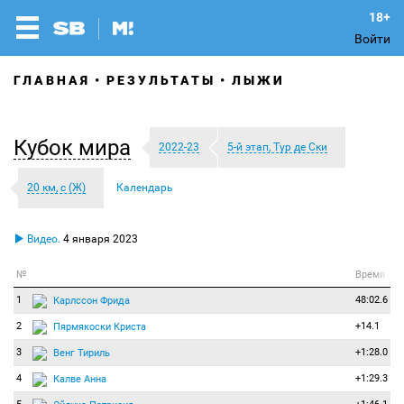
Войти
ГЛАВНАЯ
РЕЗУЛЬТАТЫ
ЛЫЖИ
Кубок мира
2022-23
5-й этап, Тур де Ски
20 км, с (Ж)
Календарь
Видео.
4 января 2023
№
Время
1
48:02.6
Карлссон Фрида
2
+14.1
Пярмякоски Криста
3
+1:28.0
Венг Тириль
4
+1:29.3
Калве Анна