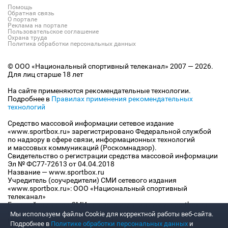
Помощь
Обратная связь
О портале
Реклама на портале
Пользовательское соглашение
Охрана труда
Политика обработки персональных данных
© ООО «Национальный спортивный телеканал» 2007 — 2026.
Для лиц старше 18 лет
На сайте применяются рекомендательные технологии.
Подробнее в
Правилах применения рекомендательных
технологий
Средство массовой информации сетевое издание
«www.sportbox.ru» зарегистрировано Федеральной службой
по надзору в сфере связи, информационных технологий
и массовых коммуникаций (Роскомнадзор).
Свидетельство о регистрации средства массовой информации
Эл № ФС77-72613 от 04.04.2018
Название — www.sportbox.ru
Учредитель (соучредители) СМИ сетевого издания
«www.sportbox.ru»: ООО «Национальный спортивный
телеканал»
Главный редактор СМИ сетевого издания «www.sportbox.ru»:
Конов В.А.
Мы используем файлы Сookie для корректной работы веб-сайта.
Номер телефона редакции СМИ сетевого издания
Подробнее в
Политике обработки персональных данных
и