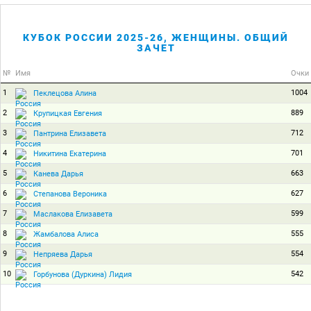
КУБОК РОССИИ 2025-26, ЖЕНЩИНЫ. ОБЩИЙ
ЗАЧЕТ
№
Имя
Очки
1
1004
Пеклецова Алина
2
889
Крупицкая Евгения
3
712
Пантрина Елизавета
4
701
Никитина Екатерина
5
663
Канева Дарья
6
627
Степанова Вероника
7
599
Маслакова Елизавета
8
555
Жамбалова Алиса
9
554
Непряева Дарья
10
542
Горбунова (Дуркина) Лидия