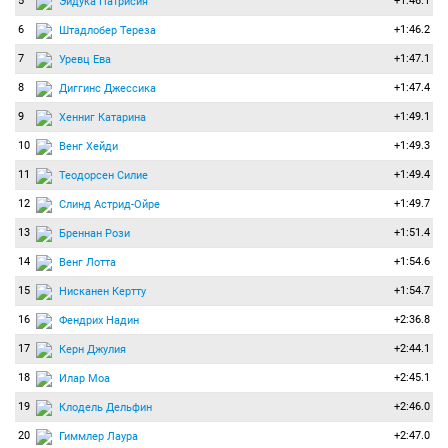
5
+1:46.1
Эйдука Патрисия
6
+1:46.2
Штадлобер Тереза
7
+1:47.1
Уревц Ева
8
+1:47.4
Диггинс Джессика
9
+1:49.1
Хенниг Катарина
10
+1:49.3
Венг Хейди
11
+1:49.4
Теодорсен Силие
12
+1:49.7
Слинд Астрид-Ойре
13
+1:51.4
Бреннан Рози
14
+1:54.6
Венг Лотта
15
+1:54.7
Нисканен Кертту
16
+2:36.8
Фендрих Надин
17
+2:44.1
Керн Джулия
18
+2:45.1
Илар Моа
19
+2:46.0
Клодель Дельфин
20
+2:47.0
Гиммлер Лаура