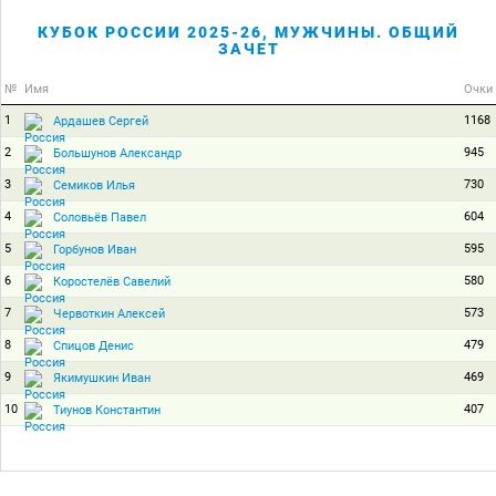
КУБОК РОССИИ 2025-26, МУЖЧИНЫ. ОБЩИЙ
ЗАЧЕТ
№
Имя
Очки
1
1168
Ардашев Сергей
2
945
Большунов Александр
3
730
Семиков Илья
4
604
Соловьёв Павел
5
595
Горбунов Иван
6
580
Коростелёв Савелий
7
573
Червоткин Алексей
8
479
Спицов Денис
9
469
Якимушкин Иван
10
407
Тиунов Константин