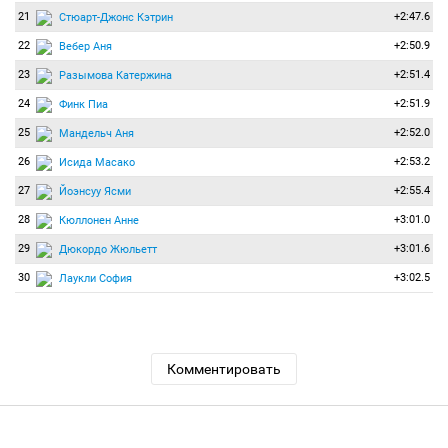
21
+2:47.6
Стюарт-Джонс Кэтрин
22
+2:50.9
Вебер Аня
23
+2:51.4
Разымова Катержина
24
+2:51.9
Финк Пиа
25
+2:52.0
Мандельч Аня
26
+2:53.2
Исида Масако
27
+2:55.4
Йоэнсуу Ясми
28
+3:01.0
Кюллонен Анне
29
+3:01.6
Дюкордо Жюльетт
30
+3:02.5
Лаукли София
Комментировать