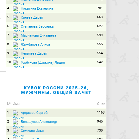
4
701
Никитина Екатерина
5
663
Канева Дарья
6
627
Степанова Вероника
7
599
Маслакова Елизавета
8
555
Жамбалова Алиса
9
554
Непряева Дарья
10
542
Горбунова (Дуркина) Лидия
КУБОК РОССИИ 2025-26,
МУЖЧИНЫ. ОБЩИЙ ЗАЧЕТ
№
Имя
Очки
1
1168
Ардашев Сергей
2
945
Большунов Александр
3
730
Семиков Илья