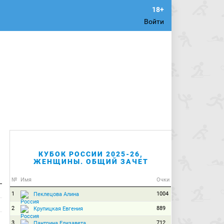
Войти
КУБОК РОССИИ 2025-26,
ЖЕНЩИНЫ. ОБЩИЙ ЗАЧЕТ
№
Имя
Очки
1
1004
Пеклецова Алина
2
889
Крупицкая Евгения
3
712
Пантрина Елизавета