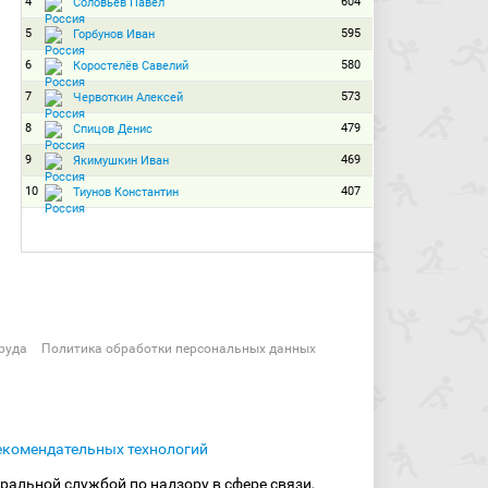
4
604
Соловьёв Павел
5
595
Горбунов Иван
6
580
Коростелёв Савелий
7
573
Червоткин Алексей
8
479
Спицов Денис
9
469
Якимушкин Иван
10
407
Тиунов Константин
руда
Политика обработки персональных данных
екомендательных технологий
ральной службой по надзору в сфере связи,