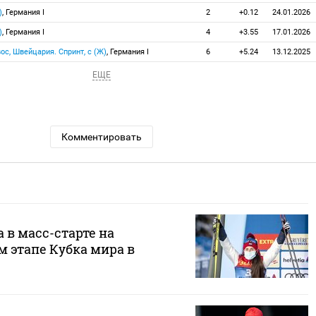
)
, Германия I
2
+0.12
24.01.2026
)
, Германия I
4
+3.55
17.01.2026
вос, Швейцария. Спринт, с (Ж)
, Германия I
6
+5.24
13.12.2025
ЕЩЕ
Комментировать
 в масс-старте на
 этапе Кубка мира в