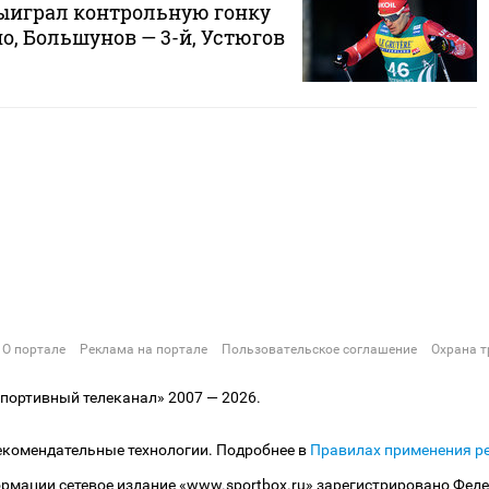
ыиграл контрольную гонку
ио, Большунов — 3-й, Устюгов
О портале
Реклама на портале
Пользовательское соглашение
Охрана т
ортивный телеканал» 2007 — 2026.
екомендательные технологии. Подробнее в
Правилах применения р
рмации сетевое издание «www.sportbox.ru» зарегистрировано Феде