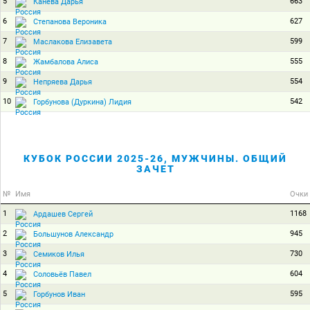
5
663
Канева Дарья
6
627
Степанова Вероника
7
599
Маслакова Елизавета
8
555
Жамбалова Алиса
9
554
Непряева Дарья
10
542
Горбунова (Дуркина) Лидия
КУБОК РОССИИ 2025-26, МУЖЧИНЫ. ОБЩИЙ
ЗАЧЕТ
№
Имя
Очки
1
1168
Ардашев Сергей
2
945
Большунов Александр
3
730
Семиков Илья
4
604
Соловьёв Павел
5
595
Горбунов Иван