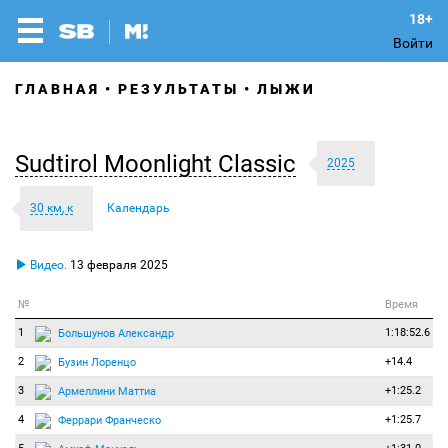
Войти
ГЛАВНАЯ
РЕЗУЛЬТАТЫ
ЛЫЖИ
Sudtirol Moonlight Classic
2025
30 км, к
Календарь
Видео.
13 февраля 2025
№
Время
1
1:18:52.6
Большунов Александр
2
+14.4
Бузин Лоренцо
3
+1:25.2
Армеллини Маттиа
4
+1:25.7
Феррари Франческо