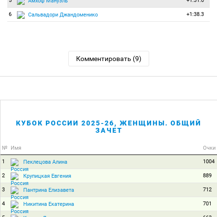
5
+1:31.0
Амхоф Мануэль
6
+1:38.3
Сальвадори Джандоменико
Комментировать (9)
КУБОК РОССИИ 2025-26, ЖЕНЩИНЫ. ОБЩИЙ
ЗАЧЕТ
№
Имя
Очки
1
1004
Пеклецова Алина
2
889
Крупицкая Евгения
3
712
Пантрина Елизавета
4
701
Никитина Екатерина