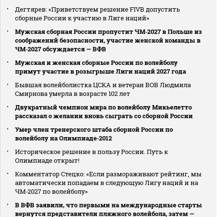
Дегтярев: «Приветствуем решение FIVB допустить
сборные России к участию в Лиге наций»
Мужская сборная России пропустит ЧМ‑2027 в Польше из
соображений безопасности, участие женской команды в
ЧМ‑2027 обсуждается — ВФВ
Мужская и женская сборные России по волейболу
примут участие в розыгрыше Лиги наций 2027 года
Бывшая волейболистка ЦСКА и ветеран ВОВ Людмила
Смирнова умерла в возрасте 102 лет
Двукратный чемпион мира по волейболу Микьелетто
рассказал о желании вновь сыграть со сборной России
Умер член тренерского штаба сборной России по
волейболу на Олимпиаде‑2012
Историческое решение в пользу России. Путь к
Олимпиаде открыт!
Комментатор Стецко: «Если размораживают рейтинг, мы
автоматически попадаем в следующую Лигу наций и на
ЧМ‑2027 по волейболу»
В ВФВ заявили, что первыми на международные старты
вернутся представители пляжного волейбола, затем —