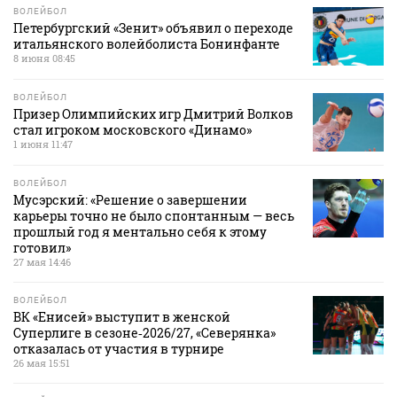
ВОЛЕЙБОЛ
Петербургский «Зенит» объявил о переходе
итальянского волейболиста Бонинфанте
8 июня 08:45
ВОЛЕЙБОЛ
Призер Олимпийских игр Дмитрий Волков
стал игроком московского «Динамо»
1 июня 11:47
ВОЛЕЙБОЛ
Мусэрский: «Решение о завершении
карьеры точно не было спонтанным — весь
прошлый год я ментально себя к этому
готовил»
27 мая 14:46
ВОЛЕЙБОЛ
ВК «Енисей» выступит в женской
Суперлиге в сезоне‑2026/27, «Северянка»
отказалась от участия в турнире
26 мая 15:51