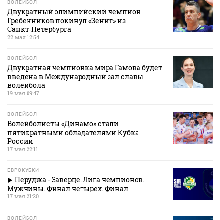
ВОЛЕЙБОЛ
Двукратный олимпийский чемпион
Гребенников покинул «Зенит» из
Санкт‑Петербурга
22 мая 12:54
ВОЛЕЙБОЛ
Двукратная чемпионка мира Гамова будет
введена в Международный зал славы
волейбола
19 мая 09:47
ВОЛЕЙБОЛ
Волейболисты «Динамо» стали
пятикратными обладателями Кубка
России
17 мая 22:11
ЕВРОКУБКИ
Перуджа - Заверце. Лига чемпионов.
Мужчины. Финал четырех. Финал
17 мая 21:20
ВОЛЕЙБОЛ