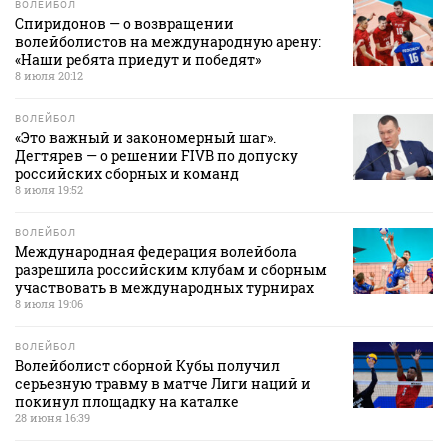
ВОЛЕЙБОЛ
Спиридонов — о возвращении
волейболистов на международную арену:
«Наши ребята приедут и победят»
8 июля 20:12
ВОЛЕЙБОЛ
«Это важный и закономерный шаг».
Дегтярев — о решении FIVB по допуску
российских сборных и команд
8 июля 19:52
ВОЛЕЙБОЛ
Международная федерация волейбола
разрешила российским клубам и сборным
участвовать в международных турнирах
8 июля 19:06
ВОЛЕЙБОЛ
Волейболист сборной Кубы получил
серьезную травму в матче Лиги наций и
покинул площадку на каталке
28 июня 16:39