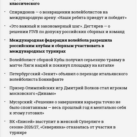
классического
Спиридонов — о возвращении волейболистов на
международную арену: «Наши ребята приедут и победят»
«Это важный и закономерный шаг». Дегтярев — о
решении FIVB по допуску российских сборных и команд
Международная федерация волейбола разрешила
российским клубам и сборным участвовать в
международных турнирах
Волейболист сборной Кубы получил серьезную травму в
матче Лиги наций и покинул площадку на каталке
Петербургский «Зенит» объявил о переходе итальянского
волейболиста Бонинфанте
Призер Олимпийских игр Дмитрий Волков стал игроком
московского «Динамо»
Мусэрский: «Решение о завершении карьеры точно не
было спонтанным — весь прошлый год я ментально себя
к этому готовил»
ВК «Енисей» выступит в женской Суперлиге в
сезоне‑2026/27, «Северянка» отказалась от участия в
турнире