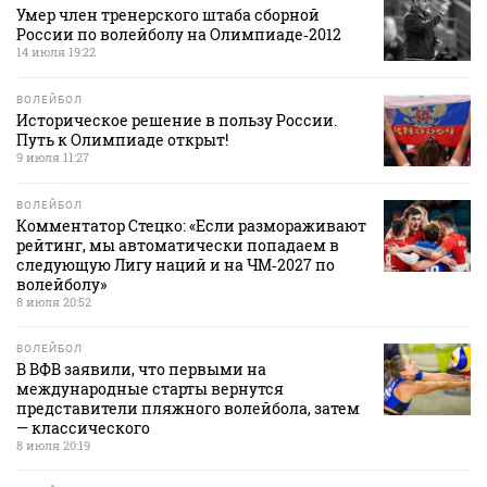
Умер член тренерского штаба сборной
России по волейболу на Олимпиаде‑2012
14 июля 19:22
ВОЛЕЙБОЛ
Историческое решение в пользу России.
Путь к Олимпиаде открыт!
9 июля 11:27
ВОЛЕЙБОЛ
Комментатор Стецко: «Если размораживают
рейтинг, мы автоматически попадаем в
следующую Лигу наций и на ЧМ‑2027 по
волейболу»
8 июля 20:52
ВОЛЕЙБОЛ
В ВФВ заявили, что первыми на
международные старты вернутся
представители пляжного волейбола, затем
— классического
8 июля 20:19