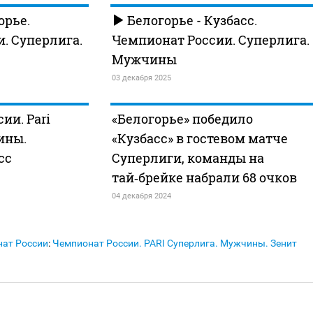
орье.
Белогорье - Кузбасс.
. Суперлига.
Чемпионат России. Суперлига.
Мужчины
03 декабря 2025
ии. Pari
«Белогорье» победило
ины.
«Кузбасс» в гостевом матче
сс
Суперлиги, команды на
тай‑брейке набрали 68 очков
04 декабря 2024
ат России
:
Чемпионат России. PARI Суперлига. Мужчины. Зенит