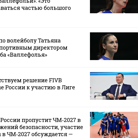
Валлефольи»: «Это
аваться частью большого
по волейболу Татьяна
спортивным директором
ба «Валлефолья»
тствуем решение FIVB
е России к участию в Лиге
России пропустит ЧМ‑2027 в
жений безопасности, участие
в ЧМ‑2027 обсуждается —