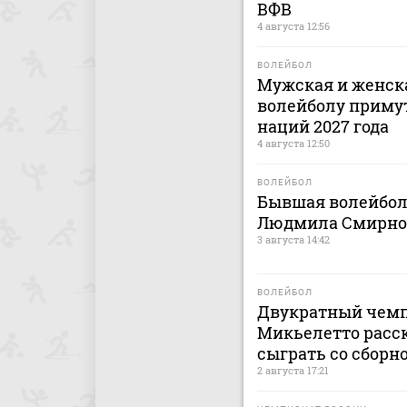
ВФВ
4 августа 12:56
ВОЛЕЙБОЛ
Мужская и женска
волейболу приму
наций 2027 года
4 августа 12:50
ВОЛЕЙБОЛ
Бывшая волейбол
Людмила Смирнова
3 августа 14:42
ВОЛЕЙБОЛ
Двукратный чемп
Микьелетто расск
сыграть со сборн
2 августа 17:21