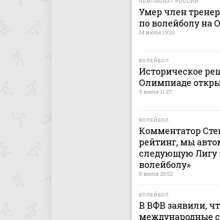
ЧЕМПИОНАТ РОССИИ
Умер член тренер
по волейболу на 
14 июля 19:22
ВОЛЕЙБОЛ
Историческое реш
Олимпиаде откры
9 июля 11:27
ВОЛЕЙБОЛ
Комментатор Сте
рейтинг, мы авто
следующую Лигу н
волейболу»
8 июля 20:52
ВОЛЕЙБОЛ
В ВФВ заявили, ч
международные с