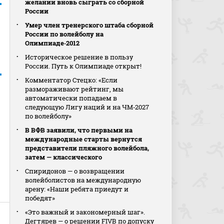
желании вновь сыграть со сборной
России
Умер член тренерского штаба сборной
России по волейболу на
Олимпиаде‑2012
Историческое решение в пользу
России. Путь к Олимпиаде открыт!
Комментатор Стецко: «Если
размораживают рейтинг, мы
автоматически попадаем в
следующую Лигу наций и на ЧМ‑2027
по волейболу»
В ВФВ заявили, что первыми на
международные старты вернутся
представители пляжного волейбола,
затем — классического
Спиридонов — о возвращении
волейболистов на международную
арену: «Наши ребята приедут и
победят»
«Это важный и закономерный шаг».
Дегтярев — о решении FIVB по допуску