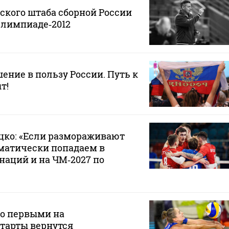
ского штаба сборной России
Олимпиаде‑2012
ение в пользу России. Путь к
т!
цко: «Если размораживают
матически попадаем в
аций и на ЧМ‑2027 по
то первыми на
тарты вернутся