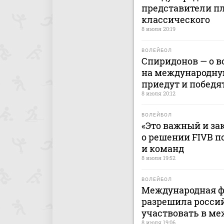
представители пл
классического
8 июля 20:19
ВОЛЕЙБОЛ
Спиридонов — о 
на международную
приедут и победя
8 июля 20:12
ВОЛЕЙБОЛ
«Это важный и за
о решении FIVB п
и команд
8 июля 19:52
ВОЛЕЙБОЛ
Международная ф
разрешила росси
участвовать в м
8 июля 19:06