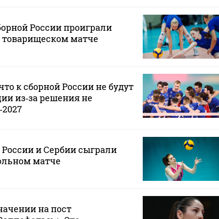
борной России проиграли
в товарищеском матче
что к сборной России не будут
ии из‑за решения не
‑2027
 России и Сербии сыграли
ольном матче
начении на пост