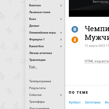
Биатлон
Лыжные гонки
Бокс
Чемпио
Допинг
R
Олимпийские игры
Мужчи
Y
Формула-1
12 марта 2023 17
Баскетбол
Легкая атлетика
Трансляции
HTML-код вста
Еще...
Телепрограмма
Результаты
ПО ТЕМЕ
События
Трансферы
Кузбасс
Белогорье
Во
Дни рождения