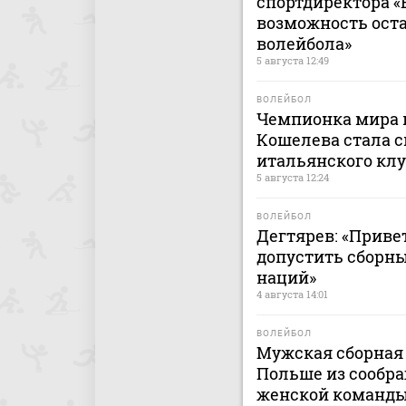
спортдиректора «
возможность ост
волейбола»
5 августа 12:49
ВОЛЕЙБОЛ
Чемпионка мира 
Кошелева стала 
итальянского клу
5 августа 12:24
ВОЛЕЙБОЛ
Дегтярев: «Приве
допустить сборны
наций»
4 августа 14:01
ВОЛЕЙБОЛ
Мужская сборная 
Польше из сообра
женской команды 