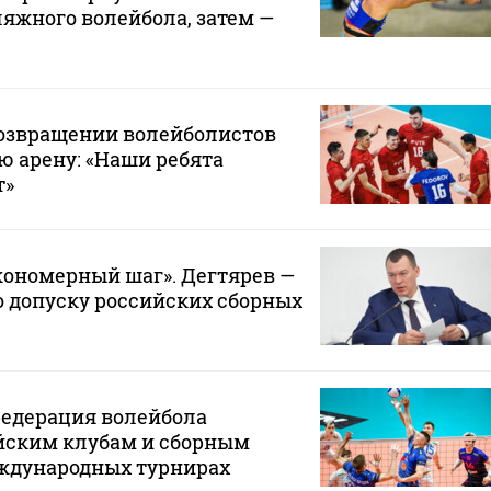
яжного волейбола, затем —
возвращении волейболистов
 арену: «Наши ребята
т»
кономерный шаг». Дегтярев —
о допуску российских сборных
едерация волейбола
йским клубам и сборным
еждународных турнирах