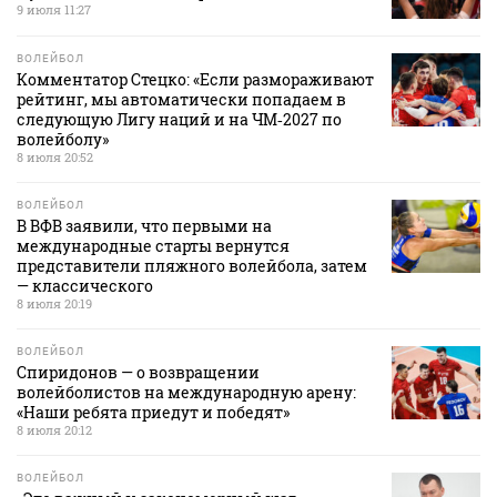
9 июля 11:27
ВОЛЕЙБОЛ
Комментатор Стецко: «Если размораживают
рейтинг, мы автоматически попадаем в
следующую Лигу наций и на ЧМ‑2027 по
волейболу»
8 июля 20:52
ВОЛЕЙБОЛ
В ВФВ заявили, что первыми на
международные старты вернутся
представители пляжного волейбола, затем
— классического
8 июля 20:19
ВОЛЕЙБОЛ
Спиридонов — о возвращении
волейболистов на международную арену:
«Наши ребята приедут и победят»
8 июля 20:12
ВОЛЕЙБОЛ