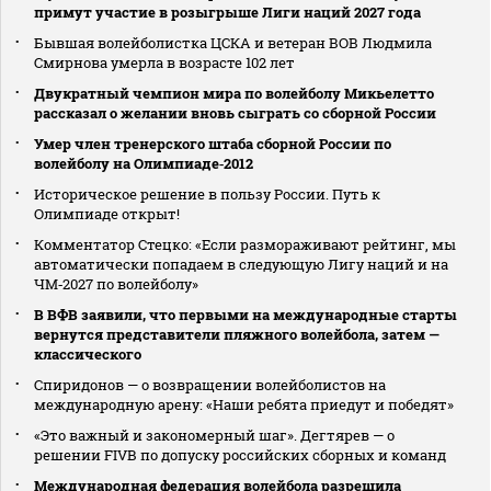
примут участие в розыгрыше Лиги наций 2027 года
Бывшая волейболистка ЦСКА и ветеран ВОВ Людмила
Смирнова умерла в возрасте 102 лет
Двукратный чемпион мира по волейболу Микьелетто
рассказал о желании вновь сыграть со сборной России
Умер член тренерского штаба сборной России по
волейболу на Олимпиаде‑2012
Историческое решение в пользу России. Путь к
Олимпиаде открыт!
Комментатор Стецко: «Если размораживают рейтинг, мы
автоматически попадаем в следующую Лигу наций и на
ЧМ‑2027 по волейболу»
В ВФВ заявили, что первыми на международные старты
вернутся представители пляжного волейбола, затем —
классического
Спиридонов — о возвращении волейболистов на
международную арену: «Наши ребята приедут и победят»
«Это важный и закономерный шаг». Дегтярев — о
решении FIVB по допуску российских сборных и команд
Международная федерация волейбола разрешила