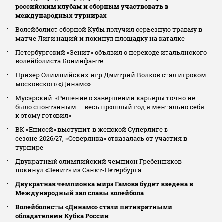
российским клубам и сборным участвовать в
международных турнирах
Волейболист сборной Кубы получил серьезную травму в
матче Лиги наций и покинул площадку на каталке
Петербургский «Зенит» объявил о переходе итальянского
волейболиста Бонинфанте
Призер Олимпийских игр Дмитрий Волков стал игроком
московского «Динамо»
Мусэрский: «Решение о завершении карьеры точно не
было спонтанным — весь прошлый год я ментально себя
к этому готовил»
ВК «Енисей» выступит в женской Суперлиге в
сезоне‑2026/27, «Северянка» отказалась от участия в
турнире
Двукратный олимпийский чемпион Гребенников
покинул «Зенит» из Санкт‑Петербурга
Двукратная чемпионка мира Гамова будет введена в
Международный зал славы волейбола
Волейболисты «Динамо» стали пятикратными
обладателями Кубка России