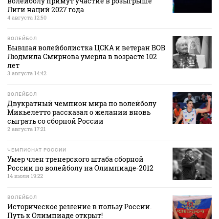
волейболу примут участие в розыгрыше
Лиги наций 2027 года
4 августа 12:50
ВОЛЕЙБОЛ
Бывшая волейболистка ЦСКА и ветеран ВОВ
Людмила Смирнова умерла в возрасте 102
лет
3 августа 14:42
ВОЛЕЙБОЛ
Двукратный чемпион мира по волейболу
Микьелетто рассказал о желании вновь
сыграть со сборной России
2 августа 17:21
ЧЕМПИОНАТ РОССИИ
Умер член тренерского штаба сборной
России по волейболу на Олимпиаде‑2012
14 июля 19:22
ВОЛЕЙБОЛ
Историческое решение в пользу России.
Путь к Олимпиаде открыт!