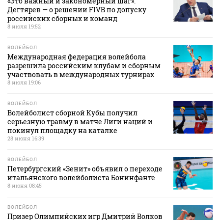
«Это важный и закономерный шаг».
Дегтярев — о решении FIVB по допуску
российских сборных и команд
8 июля 19:52
ВОЛЕЙБОЛ
Международная федерация волейбола
разрешила российским клубам и сборным
участвовать в международных турнирах
8 июля 19:06
ВОЛЕЙБОЛ
Волейболист сборной Кубы получил
серьезную травму в матче Лиги наций и
покинул площадку на каталке
28 июня 16:39
ВОЛЕЙБОЛ
Петербургский «Зенит» объявил о переходе
итальянского волейболиста Бонинфанте
8 июня 08:45
ВОЛЕЙБОЛ
Призер Олимпийских игр Дмитрий Волков