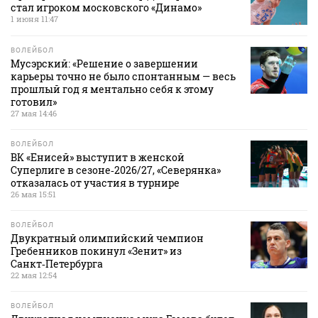
стал игроком московского «Динамо»
1 июня 11:47
ВОЛЕЙБОЛ
Мусэрский: «Решение о завершении
карьеры точно не было спонтанным — весь
прошлый год я ментально себя к этому
готовил»
27 мая 14:46
ВОЛЕЙБОЛ
ВК «Енисей» выступит в женской
Суперлиге в сезоне‑2026/27, «Северянка»
отказалась от участия в турнире
26 мая 15:51
ВОЛЕЙБОЛ
Двукратный олимпийский чемпион
Гребенников покинул «Зенит» из
Санкт‑Петербурга
22 мая 12:54
ВОЛЕЙБОЛ