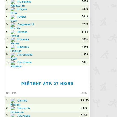
2
8056
Рыбакина
3
6300
Пегула
4
5649
Гауфф
5
5293
Андреева М.
6
5168
Мухова
7
5016
Носкова
8
4539
Швёнтек
9
4353
Анисимова
10
4351
Свитолина
РЕЙТИНГ ATP. 27 ИЮЛЯ
№
Имя
Очки
1
13450
Синнер
2
8480
Зверев А.
3
8160
Алькарас