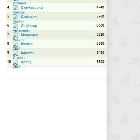
4
4740
Оже-Аляссим
5
3760
Джокович
6
3660
Де Минор
7
3620
Медведев
8
3580
Шелтон
9
3420
Коболли
10
3300
Фритц