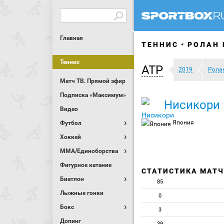
Главная
ТЕННИС
РОЛАН 
Теннис
ATP
2019
Рола
Матч ТВ. Прямой эфир
Подписка «Максимум»
Нисикори
Видео
Япония
Футбол
Хоккей
MMA/Единоборства
Фигурное катание
СТАТИСТИКА МАТ
Биатлон
85
Лыжные гонки
0
Бокс
3
Допинг
39