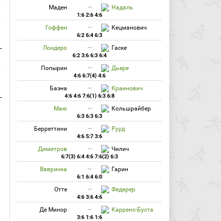
Маден
—
Надаль
1:6 2:6 4:6
Гоффен
—
Кецманович
6:2 6:4 6:3
Лондеро
—
Гаске
6:2 3:6 6:3 6:4
Попырин
—
Дьере
4:6 6:7(4) 4:6
Баэна
—
Краинович
4:6 4:6 7:6(1) 6:3 6:8
Маю
—
Кольшрайбер
6:3 6:3 6:3
Берреттини
—
Рууд
4:6 5:7 3:6
Димитров
—
Чилич
6:7(3) 6:4 4:6 7:6(2) 6:3
Вавринка
—
Гарин
6:1 6:4 6:0
Отте
—
Федерер
4:6 3:6 4:6
Де Минор
—
Каррено-Буста
3:6 1:6 1:6