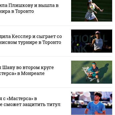
ила Плишкову и вышла в
нира в Торонто
дила Кесслер и сыграет со
нисном турнире в Торонто
 Шану во втором круге
стерса» в Монреале
 с «Мастерса» в
е сможет защитить титул