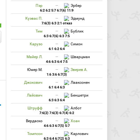
Пэр
—
Эрбер
6:2 6:2 5:7 6:7(6) 11:9
Куэвас П.
—
Эдмунд
7:6(3) 6:3 2:1 отказ
Тим
—
Бублик
6:3 6:7(6) 6:3 7:5
Карузо
—
Симон
6:1 6:2 6:4
Майер Л.
—
Шварцман
4:6 6:3 6:4 7:5
Юмер М.
—
Зверев А.
1:6 3:6 6:7(3)
Джокович
—
Лааксонен
6:1 6:4 6:3
Лайович
—
Беншетри
6:3 6:3 6:4
Штруфф
—
Албот
7:6(2) 7:6(3) 6:7(4) 6:2
Вердаско
—
Хоан
4:6 6:3 6:7(5) 5:7
Томпсон
—
Карлович
6:3 6:4 6:7(2) 6:3