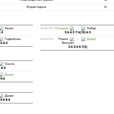
Вторая подача
51
Халис
Попырин
—
Умбер
26 мая 2019
6:4
3:6 6:3 7:6(10) 6:3
Годжовчик
Рамос-
—
Дьере
26 мая 2019
Винолас
:6 6:3
3:6 2:6 6:7(2)
Тсонга
4 6:4
Дьере
 4:6
Дьере
 4:6 8:6