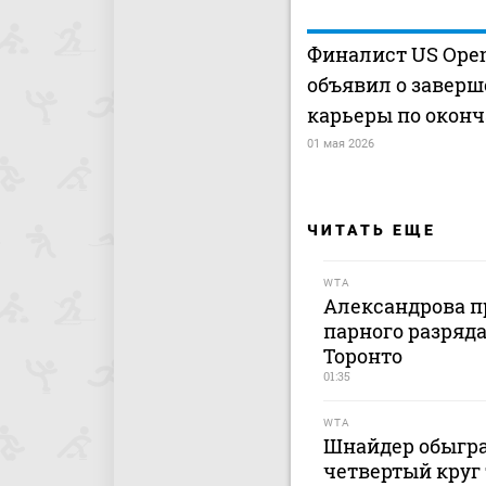
Финалист US Ope
объявил о завер
карьеры по оконч
01 мая 2026
ЧИТАТЬ ЕЩЕ
WTA
Александрова п
парного разряда
Торонто
01:35
WTA
Шнайдер обыгра
четвертый круг 