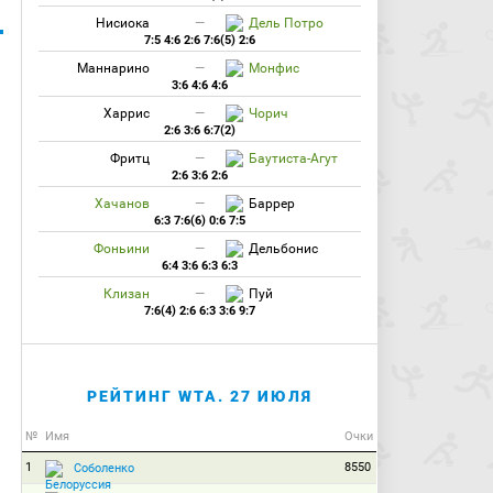
Нисиока
—
Дель Потро
7:5 4:6 2:6 7:6(5) 2:6
Маннарино
—
Монфис
3:6 4:6 4:6
Харрис
—
Чорич
2:6 3:6 6:7(2)
Фритц
—
Баутиста-Агут
2:6 3:6 2:6
Хачанов
—
Баррер
6:3 7:6(6) 0:6 7:5
Фоньини
—
Дельбонис
6:4 3:6 6:3 6:3
Клизан
—
Пуй
7:6(4) 2:6 6:3 3:6 9:7
РЕЙТИНГ WTA. 27 ИЮЛЯ
№
Имя
Очки
1
8550
Соболенко