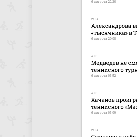
6 августа 22:20
WTA
Александрова в
«тысячника» в 
6 августа 20:08
ATP
Медведев не смо
теннисного тур
6 августа 03:52
ATP
Хачанов проигр
теннисного «Ма
6 августа 03:09
WTA
Самсонова побе