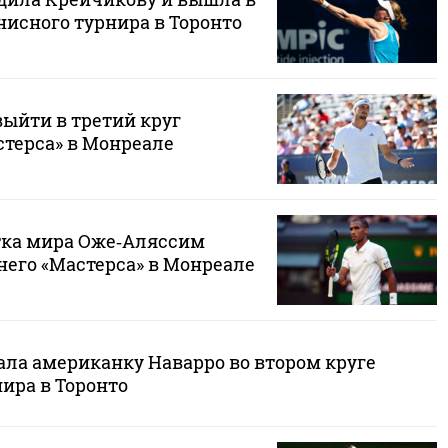
нисного турнира в Торонто
выйти в третий круг
стерса» в Монреале
тка мира Оже‑Аляссим
него «Мастерса» в Монреале
ала американку Наварро во втором круге
ира в Торонто