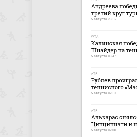
Андреева побед
третий круг тур
5 августа 23:16
WTA
Калинская побе
Шнайдер на тен
5 августа 03:47
ATP
Рублев проиграл
теннисного «Ма
5 августа 02:10
ATP
Алькарас снялся
Цинциннати и н
5 августа 02:00