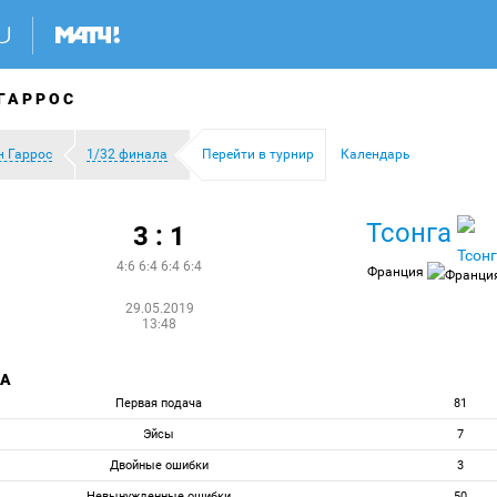
ГАРРОС
н Гаррос
1/32 финала
Перейти в турнир
Календарь
Тсонга
3 : 1
4:6 6:4 6:4 6:4
Франция
29.05.2019
13:48
ЧА
Первая подача
81
Эйсы
7
Двойные ошибки
3
Невынужденные ошибки
50