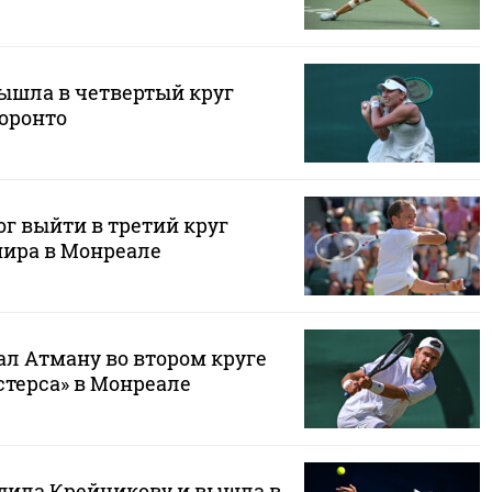
ышла в четвертый круг
Торонто
г выйти в третий круг
нира в Монреале
ал Атману во втором круге
стерса» в Монреале
дила Крейчикову и вышла в