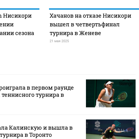
n Нисикори
Хачанов на отказе Нисикори
шении
вышел в четвертьфинал
ании сезона
турнира в Женеве
21 мая 2025
роиграла в первом раунде
 теннисного турнира в
ла Калинскую и вышла в
турнира в Торонто