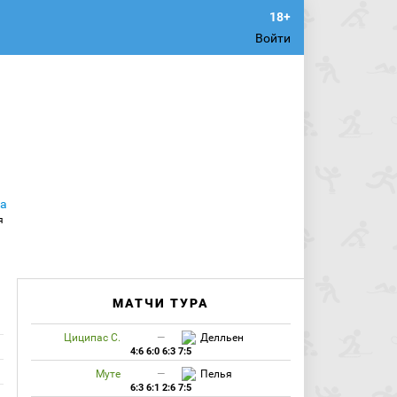
Войти
МАТЧИ ТУРА
Циципас С.
—
Делльен
4:6 6:0 6:3 7:5
Муте
—
Пелья
6:3 6:1 2:6 7:5