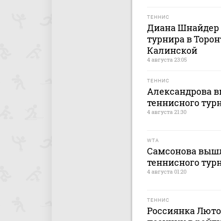
ТЕННИС
Диана Шнайдер 
турнира в Торон
Калинской
4 августа 23:05
ТЕННИС
Александрова в
теннисного турн
4 августа 21:30
WTA
Самсонова вышл
теннисного турн
4 августа 01:20
ТЕННИС
Россиянка Лютов