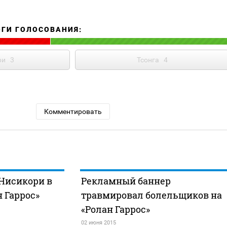
ОГИ ГОЛОСОВАНИЯ:
ри
3
Тсонга
4
Комментировать
 Нисикори в
Рекламный баннер
 Гаррос»
травмировал болельщиков на
«Ролан Гаррос»
02 июня 2015