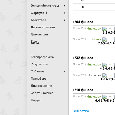
Олимпийские игры
38
Формула-1
Баскетбол
1/64 финала
Легкая атлетика
Нисикори
—
26 мая 2019
6:2 6:3 
Трансляции
Тсонга
—
27 мая 2019
Еще...
7:6(4) 6:1 4
Телепрограмма
1/32 финала
Результаты
Нисикори
—
29 мая 2019
4:6 6:4 6:
События
Попырин
—
29 мая 2019
Трансферы
4:6 6:7(4)
Дни рождения
1/16 финала
Спорт и бизнес
Нисикори
—
31 мая 2019
Форум
6:4 6:7(6) 6:3
Вся сетка