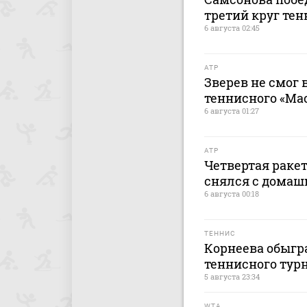
третий круг тен
6 августа 02:45
ATP
Зверев не смог 
теннисного «Ма
6 августа 01:27
ATP
Четвертая раке
снялся с домаш
6 августа 00:18
ТЕННИС
Корнеева обыгр
теннисного турн
5 августа 23:34
WTA