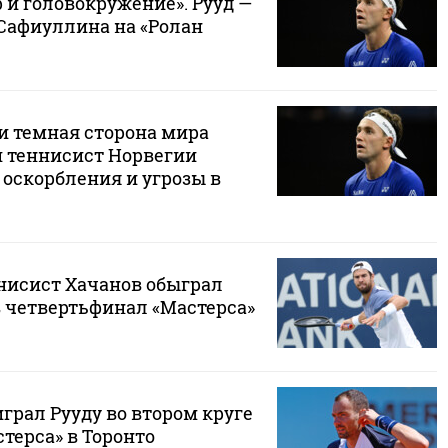
 и головокружение». Рууд —
 Сафиуллина на «Ролан
и темная сторона мира
й теннисист Норвегии
 оскорбления и угрозы в
нисист Хачанов обыграл
в четвертьфинал «Мастерса»
грал Рууду во втором круге
терса» в Торонто