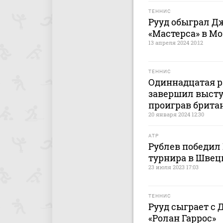
ТЕННИС
Рууд обыграл Д
«Мастерса» в М
13 апреля 2024 20:12
ТЕННИС
Одиннадцатая р
завершил выступ
проиграв британ
20 января 2024 12:30
ATP
Рублев победил 
турнира в Швец
23 июля 2023 17:03
ТЕННИС
Рууд сыграет с
«Ролан Гаррос»