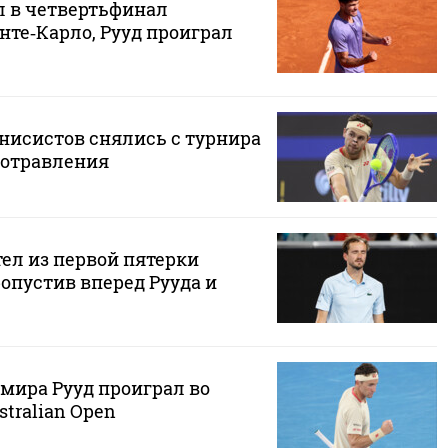
 в четвертьфинал
нте‑Карло, Рууд проиграл
ннисистов снялись с турнира
 отравления
ел из первой пятерки
ропустив вперед Рууда и
мира Рууд проиграл во
stralian Open