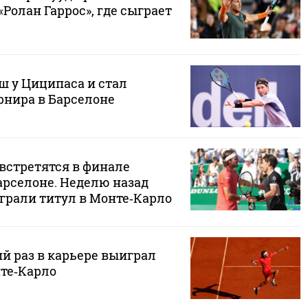
Ролан Гаррос», где сыграет
ш у Циципаса и стал
рнира в Барселоне
встретятся в финале
арселоне. Неделю назад
грали титул в Монте‑Карло
й раз в карьере выиграл
нте‑Карло