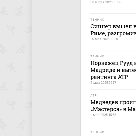
30 июля 2025 01:36
ТЕННИС
Синнер вышел в
Риме, разгромив 
15 мая 2025 21:18
ТЕННИС
Норвежец Рууд 
Мадриде и вытес
рейтинга ATP
2 мая 2025 19:17
ATP
Медведев проиг
«Мастерса» в М
1 мая 2025 15:55
ТЕННИС