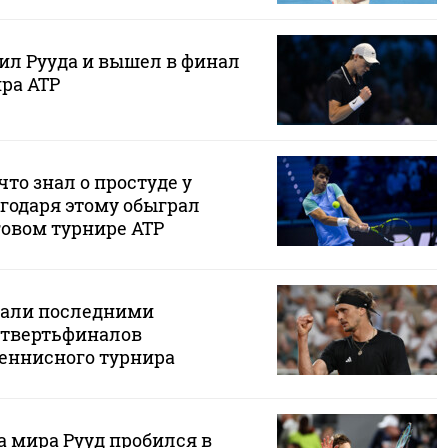
ил Рууда и вышел в финал
ра ATP
что знал о простуде у
годаря этому обыграл
говом турнире ATP
стали последними
етвертьфиналов
еннисного турнира
а мира Рууд пробился в