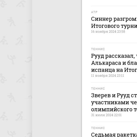
ATP
Синнер разгром
Итогового турни
16 ноября 2024 23:58
ТЕННИС
Рууд рассказал, 
Алькараса и бла
испанца на Ито
11 ноября 2024 23:11
ТЕННИС
Зверев и Рууд 
участниками ч
олимпийского т
31 июля 2024 22:01
ТЕННИС
Седьмая ракетк