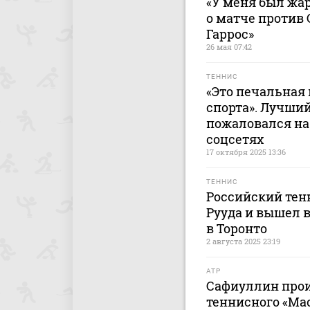
«У меня был жар
о матче против
Гаррос»
26 мая 07:42
ТЕННИС
«Это печальная 
спорта». Лучши
пожаловался на
соцсетях
17 октября 2025 13:36
ТЕННИС
Российский тен
Рууда и вышел 
в Торонто
2 августа 2025 23:19
ATP
Сафиуллин прои
теннисного «Мас