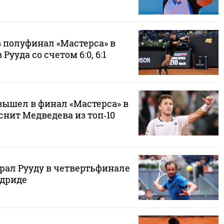
 полуфинал «Мастерса» в
Рууда со счетом 6:0, 6:1
вышел в финал «Мастерса» в
нит Медведева из топ‑10
рал Рууду в четвертьфинале
адриде