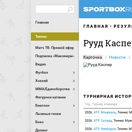
Главная
ГЛАВНАЯ
РЕЗУЛ
Теннис
Рууд Каспе
Матч ТВ. Прямой эфир
Подписка «Максимум»
Карточка
Новости
Видео
Футбол
Хоккей
MMA/Единоборства
ТУРНИРНАЯ ИСТОР
Фигурное катание
Год. Турнир, команда
Биатлон
2026.
ATP. Монреаль
, Теннис 
Лыжные гонки
2026.
ATP. Гштаад
, Теннис Му
Бокс
2026.
ATP. Уимблдон
, Теннис 
Допинг