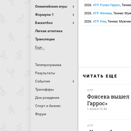
2026.
ATP. Ролан-Гаррос
, Тенн
Олимпийские игры
2026.
ATP. Женева
, Теннис Му
Формула-1
2026.
ATP. Рим
, Теннис Мужчи
Баскетбол
Легкая атлетика
Трансляции
Еще...
Телепрограмма
Результаты
ЧИТАТЬ ЕЩЕ
События
Трансферы
ATP
Фонсека вышел 
Дни рождения
Гаррос»
Спорт и бизнес
1 июня 01:46
Форум
ATP