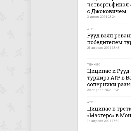
четвертьфинал «
с Джоковичем
3 июня 2024 23:24
ATP
Рууд взял реван
победителем ту
21 апреля 2024 18:45
ТЕННИС
Циципас и Рууд 
турнира ATP в Б
соперники разы
20 апреля 2024 19:34
ATP
Циципас в трети
«Мастерс» в Мо
14 апреля 2024 17:59