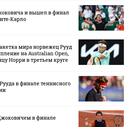
жоковича и вышел в финал
онте‑Карло
акетка мира норвежец Рууд
ление на Australian Open,
цу Норри в третьем круге
Рууда в финале теннисного
ии
 Джоковичем в финале