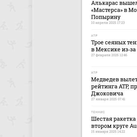
Алькарас вышел
«Мастерса» в Мо
Попырину
10 апреля 2025 17:23
ATP
Трое сеяных те
в Мексике из‑за
27 февраля 2025 12:46
ATP
Медведев вылет
рейтинга АТР, п
Джоковича
27 января 2025 07:41
ТЕННИС
Шестая ракетка 
втором круге Au
15 января 2025 14:22