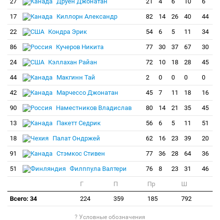
27
Друен Джонатан
21
4
6
10
6
17
Киллорн Александр
82
14
26
40
44
22
Кондра Эрик
54
6
5
11
34
86
Кучеров Никита
77
30
37
67
30
24
Кэллахан Райан
72
10
18
28
45
44
Макгинн Тай
2
0
0
0
0
42
Марчессо Джонатан
45
7
11
18
16
90
Наместников Владислав
80
14
21
35
45
13
Пакетт Седрик
56
6
5
11
51
18
Палат Ондржей
62
16
23
39
20
91
Стэмкос Стивен
77
36
28
64
36
51
Филппула Валтери
76
8
23
31
46
Г
П
Пр
Ш
Всего: 34
224
359
185
792
? Условные обозначения