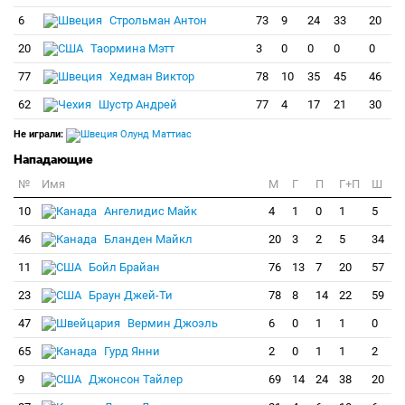
6
Строльман Антон
73
9
24
33
20
20
Таормина Мэтт
3
0
0
0
0
77
Хедман Виктор
78
10
35
45
46
62
Шустр Андрей
77
4
17
21
30
Не играли:
Олунд Маттиас
Нападающие
№
Имя
M
Г
П
Г+П
Ш
10
Ангелидис Майк
4
1
0
1
5
46
Бланден Майкл
20
3
2
5
34
11
Бойл Брайан
76
13
7
20
57
23
Браун Джей-Ти
78
8
14
22
59
47
Вермин Джоэль
6
0
1
1
0
65
Гурд Янни
2
0
1
1
2
9
Джонсон Тайлер
69
14
24
38
20