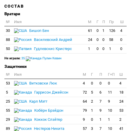
СОСТАВ
Вратари
№
Имя
M
Г
П
Пр
Ш
30
Бишоп Бен
61
0
1
126
4
88
Василевский Андрей
24
0
0
58
0
50
Гудлевскис Кристерс
1
0
0
1
0
Не играли:
35
Пулин Кевин
Защитники
№
Имя
M
Г
П
Г+П
Ш
53
Витковски Люк
4
0
0
0
4
5
Гаррисон Джейсон
72
5
6
11
18
25
Карл Мэтт
64
2
7
9
24
55
Кобёрн Брэйдон
79
1
9
10
53
29
Коккок Слэйтер
9
0
1
1
2
89
Нестеров Никита
57
3
7
10
41