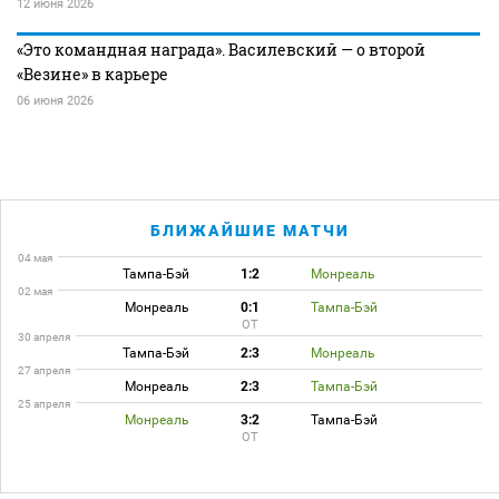
12 июня 2026
«Это командная награда». Василевский — о второй
«Везине» в карьере
06 июня 2026
БЛИЖАЙШИЕ МАТЧИ
04 мая
Тампа-Бэй
1:2
Монреаль
02 мая
Монреаль
0:1
Тампа-Бэй
ОТ
30 апреля
Тампа-Бэй
2:3
Монреаль
27 апреля
Монреаль
2:3
Тампа-Бэй
25 апреля
Монреаль
3:2
Тампа-Бэй
ОТ