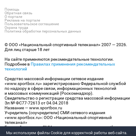
Помощь
Обратная связь
О портале
Реклама на портале
Пользовательское соглашение
Охрана труда
Политика обработки персональных данных
© ООО «Национальный спортивный телеканал» 2007 — 2026.
Для лиц старше 18 лет
На сайте применяются рекомендательные технологии.
Подробнее в
Правилах применения рекомендательных
технологий
Средство массовой информации сетевое издание
«www.sportbox.ru» зарегистрировано Федеральной службой
по надзору в сфере связи, информационных технологий
и массовых коммуникаций (Роскомнадзор).
Свидетельство о регистрации средства массовой информации
Эл № ФС77-72613 от 04.04.2018
Название — www.sportbox.ru
Учредитель (соучредители) СМИ сетевого издания
«www.sportbox.ru»: ООО «Национальный спортивный
телеканал»
Главный редактор СМИ сетевого издания «www.sportbox.ru»:
Конов В.А.
Мы используем файлы Сookie для корректной работы веб-сайта.