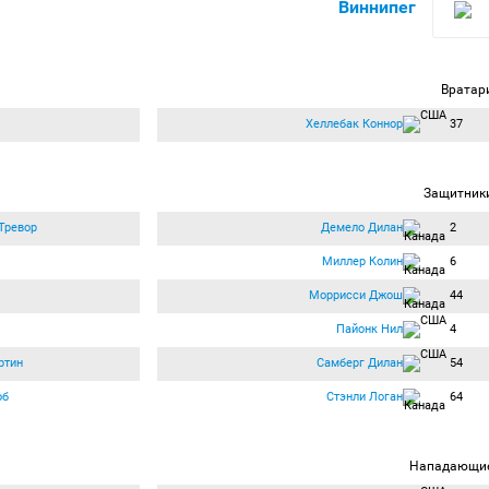
Виннипег
Вратар
Хеллебак Коннор
37
Защитник
Тревор
Демело Дилан
2
Миллер Колин
6
Моррисcи Джош
44
Пайонк Нил
4
ртин
Самберг Дилан
54
об
Стэнли Логан
64
Нападающи