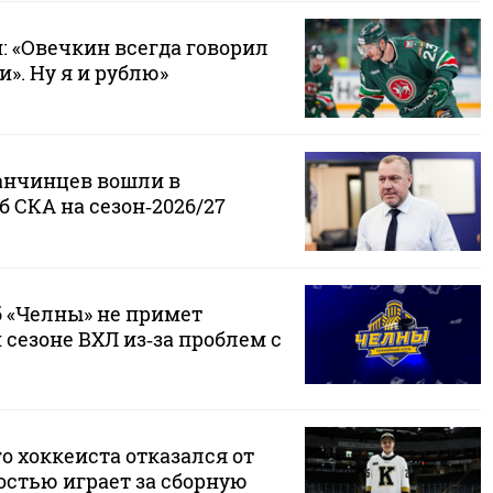
 «Овечкин всегда говорил
и». Ну я и рублю»
анчинцев вошли в
 СКА на сезон‑2026/27
 «Челны» не примет
 сезоне ВХЛ из‑за проблем с
о хоккеиста отказался от
достью играет за сборную