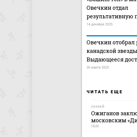
Овечкин отдал
результативную 
14 декабря 2025
Овечкин отобрал 
канадской звезды
Выдающееся дос
26 марта 2025
ЧИТАТЬ ЕЩЕ
ХОККЕЙ
Ожиганов заклю
московским «Дин
14:26