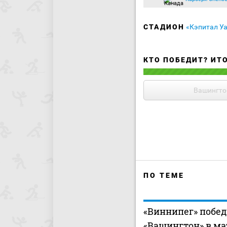
СТАДИОН
«Кэпитал У
КТО ПОБЕДИТ? ИТ
Вашингто
ПО ТЕМЕ
«Виннипег» побе
«Вашингтон» в ма