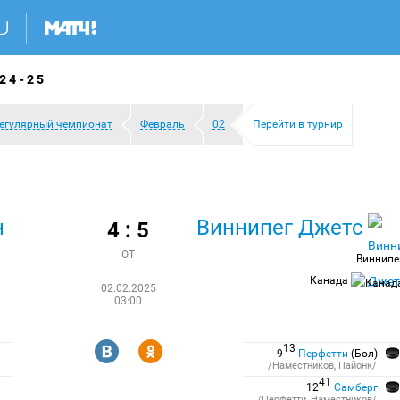
24-25
егулярный чемпионат
Февраль
02
Перейти в турнир
н
Виннипег Джетс
4 : 5
ОТ
Виннипе
Канада
02.02.2025
03:00
R
Y
13
9
Перфетти
(Бол)
/Наместников, Пайонк/
41
12
Самберг
/Перфетти, Наместников/