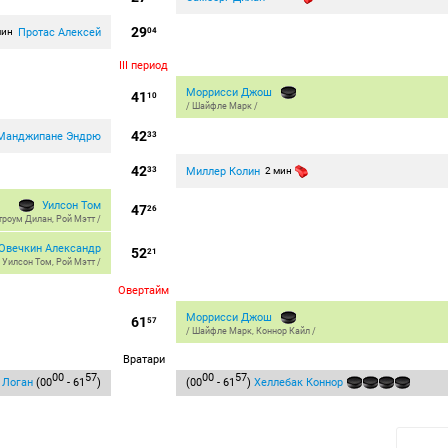
29
Протас Алексей
мин
04
III период
Моррисcи Джош
41
10
/
Шайфле Марк
/
42
Манджипане Эндрю
33
42
Миллер Колин
33
2 мин
Уилсон Том
47
26
троум Дилан
,
Рой Мэтт
/
Овечкин Александр
52
21
/
Уилсон Том
,
Рой Мэтт
/
Овертайм
Моррисcи Джош
61
57
/
Шайфле Марк
,
Коннор Кайл
/
Вратари
00
57
00
57
 Логан
(00
- 61
)
(00
- 61
)
Хеллебак Коннор