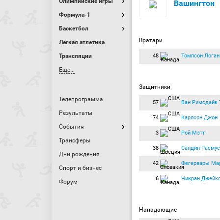
Олимпийские игры
Вашингтон
Формула-1
Баскетбол
Вратари
Легкая атлетика
48
Томпсон Логан
Трансляции
Еще...
Защитники
Телепрограмма
57
Ван Римсдайк 
Результаты
74
Карлсон Джон
События
3
Рой Мэтт
Трансферы
38
Сандин Расмус
Дни рождения
42
Фегервары Ма
Спорт и бизнес
6
Чикран Джейк
Форум
Нападающие