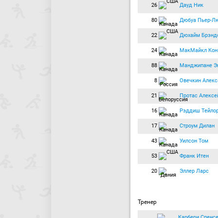
26
Дауд Ник
80
Дюбуа Пьер-Л
22
Дюхайм Брэнд
24
МакМайкл Кон
88
Манджипане Э
8
Овечкин Алекс
21
Протас Алексе
16
Рэддиш Тейло
17
Строум Дилан
43
Уилсон Том
53
Франк Итен
20
Эллер Ларс
Тренер
Карбери Спенс