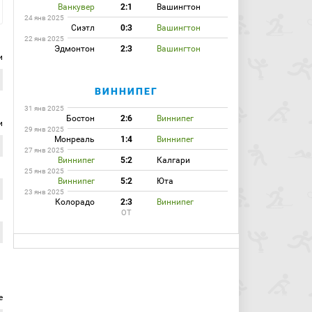
Ванкувер
2:1
Вашингтон
24 янв 2025
Сиэтл
0:3
Вашингтон
22 янв 2025
Эдмонтон
2:3
Вашингтон
и
ВИННИПЕГ
31 янв 2025
Бостон
2:6
Виннипег
и
29 янв 2025
Монреаль
1:4
Виннипег
27 янв 2025
Виннипег
5:2
Калгари
25 янв 2025
Виннипег
5:2
Юта
23 янв 2025
Колорадо
2:3
Виннипег
ОТ
е