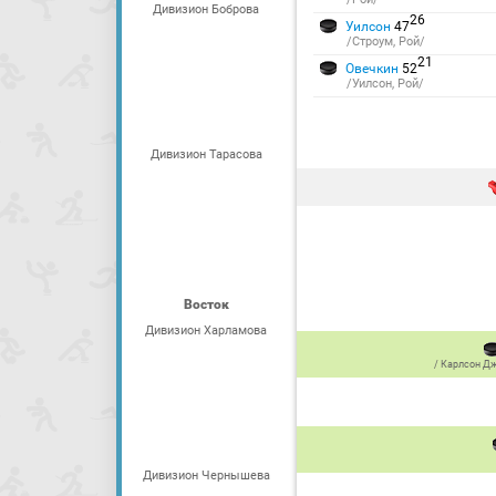
Дивизион Боброва
26
Уилсон
47
/Строум, Рой/
21
Овечкин
52
/Уилсон, Рой/
Дивизион Тарасова
Восток
Дивизион Харламова
/
Карлсон Д
Дивизион Чернышева