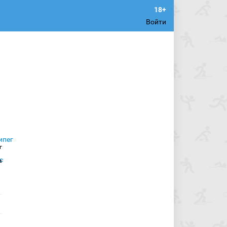
Войти
г