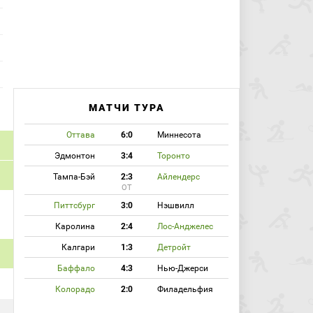
МАТЧИ ТУРА
Оттава
6:0
Миннесота
Эдмонтон
3:4
Торонто
Тампа-Бэй
2:3
Айлендерс
ОТ
Питтсбург
3:0
Нэшвилл
Каролина
2:4
Лос-Анджелес
Калгари
1:3
Детройт
Баффало
4:3
Нью-Джерси
Колорадо
2:0
Филадельфия