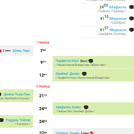
03
24
Айафалло
/Пайонк, Самберг/
10
41
Моррисcи
/Шайфле/
57
61
Моррисcи
/Шайфле, Коннор/
I период
7
Эллер Ларс
2 мин
48
Перфетти Коул
(Бол)
9
13
/
Наместников Владислав
,
Пайонк Нил
/
Самберг Дилан
12
41
/
Перфетти Коул
,
Наместников Владислав
/
II период
Дюбуа Пьер-Люк
21
12
жон
,
МакМайкл Коннор
/
Айафалло Алекс
24
03
/
Пайонк Нил
,
Самберг Дилан
/
Рэддиш Тейлор
24
54
/
Рой Мэтт
/
27
Самберг Дилан
46
2 мин