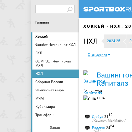
Главная
ХОККЕЙ
НХЛ. 20
Хоккей
НХЛ
2024-25
Р
Фонбет Чемпионат КХЛ
ВХЛ
Статистика
OLIMPBET Чемпионат
МХЛ
Вашингто
НХЛ
Кэпиталз
Сборная России
Чемпионат мира
Вашингтон
США
МЧМ
Кубок мира
Трансферы
12
Дюбуа
21
/Карлсон, МакМайкл/
54
Запад
Рэддиш
24
/Рой/