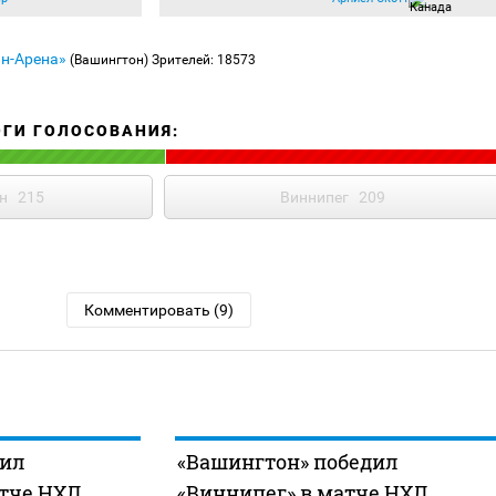
ан-Арена»
(Вашингтон)
Зрителей: 18573
ОГИ ГОЛОСОВАНИЯ:
н
215
Виннипег
209
Комментировать (9)
дил
«Вашингтон» победил
тче НХЛ,
«Виннипег» в матче НХЛ,