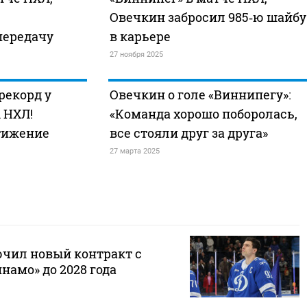
Овечкин забросил 985‑ю шайбу
передачу
в карьере
27 ноября 2025
рекорд у
Овечкин о голе «Виннипегу»:
 НХЛ!
«Команда хорошо поборолась,
тижение
все стояли друг за друга»
27 марта 2025
чил новый контракт с
амо» до 2028 года