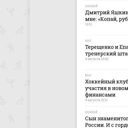
ХОККЕЙ
Дмитрий Яшкин:
мне: «Копай, руб
13:51
КХЛ
Терещенко и Еп
тренерский штаб
4 августа 20:03
ВХЛ
Хоккейный клуб
участия в новом
финансами
4 августа 15:31
ХОККЕЙ
Сын знаменитог
России. И с гор