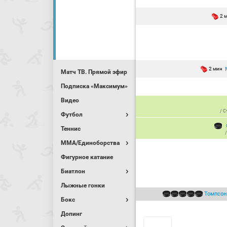
2 
2 мин
Матч ТВ. Прямой эфир
Подписка «Максимум»
Видео
/
С
Футбол
Теннис
MMA/Единоборства
Фигурное катание
Биатлон
Лыжные гонки
Томпсон
Бокс
Допинг