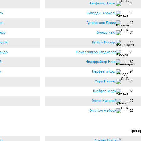
Айафалло Алекс
9
юк
Виларди Габриель
13
он
Густафссон Давид
19
нор
Коннор Кайл
81
ндрю
Купари Расмус
15
андр
Наместников Владислав
7
й
Нидеррайтер Нино
62
р
Перфетти Коул
91
Форд Паркер
73
Шайфле Марк
55
Элерс Николай
27
Эпплтон Мэйсон
22
Трене
ер
Арниел Скотт