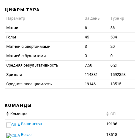
ЦИФРЫ ТУРА
Параметр
За день
Турнир
Матчи
6
86
Голы
45
534
Матчей с овертаймами
3
20
Матчей с буллитами
0
0
Средняя результативность
7.50
6.21
Зрители
114881
1592353
Средняя посещаемость
19146
18515
КОМАНДЫ
Команда
СП
Вашингтон
19196
Вегас
18518