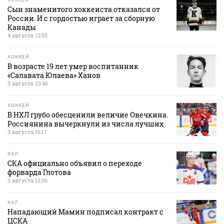
Сын знаменитого хоккеиста отказался от
России. И с гордостью играет за сборную
Канады
4 августа 12:55
ХОККЕЙ
В возрасте 19 лет умер воспитанник
«Салавата Юлаева» Ханов
3 августа 23:46
ХОККЕЙ
В НХЛ грубо обесценили величие Овечкина.
Россиянина вычеркнули из числа лучших
3 августа 16:17
КХЛ
СКА официально объявил о переходе
форварда Глотова
3 августа 15:06
КХЛ
Нападающий Мамин подписал контракт с
ЦСКА