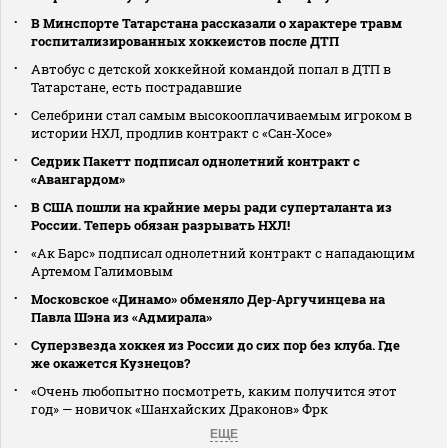
В Минспорте Татарстана рассказали о характере травм
госпитализированных хоккеистов после ДТП
Автобус с детской хоккейной командой попал в ДТП в
Татарстане, есть пострадавшие
Селебрини стал самым высокооплачиваемым игроком в
истории НХЛ, продлив контракт с «Сан‑Хосе»
Седрик Пакетт подписал однолетний контракт с
«Авангардом»
В США пошли на крайние меры ради суперталанта из
России. Теперь обязан разрывать НХЛ!
«Ак Барс» подписал однолетний контракт с нападающим
Артемом Галимовым
Московское «Динамо» обменяло Дер‑Аргучинцева на
Павла Шэна из «Адмирала»
Суперзвезда хоккея из России до сих пор без клуба. Где
же окажется Кузнецов?
«Очень любопытно посмотреть, каким получится этот
год» — новичок «Шанхайских Драконов» Фрк
ЕЩЕ