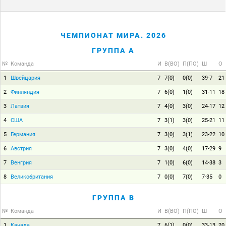
ЧЕМПИОНАТ МИРА. 2026
ГРУППА A
№
Команда
И
В(ВО)
П(ПО)
Ш
О
1
Швейцария
7
7(0)
0(0)
39-7
21
2
Финляндия
7
6(0)
1(0)
31-11
18
3
Латвия
7
4(0)
3(0)
24-17
12
4
США
7
3(1)
3(0)
25-21
11
5
Германия
7
3(0)
3(1)
23-22
10
6
Австрия
7
3(0)
4(0)
17-29
9
7
Венгрия
7
1(0)
6(0)
14-38
3
8
Великобритания
7
0(0)
7(0)
7-35
0
ГРУППА B
№
Команда
И
В(ВО)
П(ПО)
Ш
О
1
Канада
7
6(1)
0(0)
33-13
20