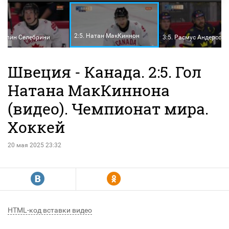
2:5. Натан МакКиннон
Маклин Селебрини
3:5. Расмус Андерссон
Швеция - Канада. 2:5. Гол
Натана МакКиннона
(видео). Чемпионат мира.
Хоккей
20 мая 2025 23:32
R
Y
HTML-код вставки видео