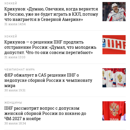
ХОККЕЙ
Крикунов: «Думаю, Овечкин, когда вернется
в Россию, уже не будет играть в КХЛ, потому
что наиграется в Северной Америке»
31 июля 14:54
ХОККЕЙ
Крикунов — о решении IIHF продлить
отстранение России: «Думал, что молодежь
допустят. Что‑то они совсем перегибают»
31 июля 13:10
ЧЕМПИОНАТ МИРА
ФХР обжалует в CAS решение IIHF о
недопуске сборной России к чемпионату
мира
30 июля 19:31
ЖЕНЩИНЫ
IIHF рассмотрит вопрос с допуском
женской сборной России по хоккею до
ЧМ‑2027 в ноябре
30 июля 18:34