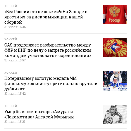
ХОККЕЙ
«Без России это не хоккей!» На Западе в
ярости из-за дискриминации нашей
сборной
31 июля 16:46
ХОККЕЙ
CAS продолжает разбирательство между
ФХР и IIHF по делу о запрете российским
командам участвовать в соревнованиях
31 июля 15:57
ХОККЕЙ
Потерявшему золотую медаль ЧМ
финскому хоккеисту оригинально вручили
дубликат
31 июля 15:42
ХОККЕЙ
Умер бывший вратарь «Амура» и
«Локомотива» Алексей Мурыгин
31 июля 15:21