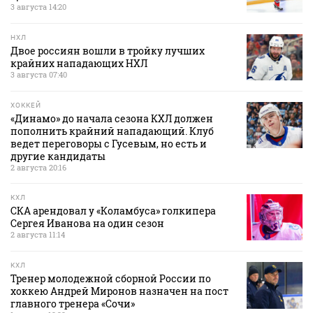
3 августа 14:20
НХЛ
Двое россиян вошли в тройку лучших
крайних нападающих НХЛ
3 августа 07:40
ХОККЕЙ
«Динамо» до начала сезона КХЛ должен
пополнить крайний нападающий. Клуб
ведет переговоры с Гусевым, но есть и
другие кандидаты
2 августа 20:16
КХЛ
СКА арендовал у «Коламбуса» голкипера
Сергея Иванова на один сезон
2 августа 11:14
КХЛ
Тренер молодежной сборной России по
хоккею Андрей Миронов назначен на пост
главного тренера «Сочи»