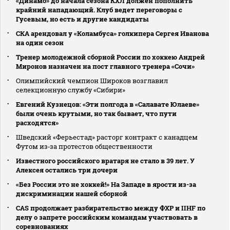
«Динамо» до начала сезона КХЛ должен пополнить
крайний нападающий. Клуб ведет переговоры с
Гусевым, но есть и другие кандидаты
СКА арендовал у «Коламбуса» голкипера Сергея Иванова
на один сезон
Тренер молодежной сборной России по хоккею Андрей
Миронов назначен на пост главного тренера «Сочи»
Олимпийский чемпион Широков возглавил
селекционную службу «Сибири»
Евгений Кузнецов: «Эти полгода в «Салавате Юлаеве»
были очень крутыми, но так бывает, что пути
расходятся»
Шведский «Ферьестад» расторг контракт с канадцем
Футом из‑за протестов общественности
Известного российского вратаря не стало в 39 лет. У
Алексея остались три дочери
«Без России это не хоккей!» На Западе в ярости из-за
дискриминации нашей сборной
CAS продолжает разбирательство между ФХР и IIHF по
делу о запрете российским командам участвовать в
соревнованиях