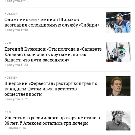
1 августа 12:32
ХОККЕЙ
Олимпийский чемпион Широков
возглавил селекционную службу «Сибири»
1 августа 12:18
КХЛ
Евгений Кузнецов: «Эти полгода в «Салавате
Юлаеве» были очень крутыми, но так
бывает, что пути расходятся»
1 августа 11:33
ХОККЕЙ
Шведский «Ферьестад» расторг контракт с
канадцем Футом из‑за протестов
общественности
1 августа 03:25
КХЛ
Известного российского вратаря не стало в
39 лет. У Алексея остались три дочери
31 июля 19:02