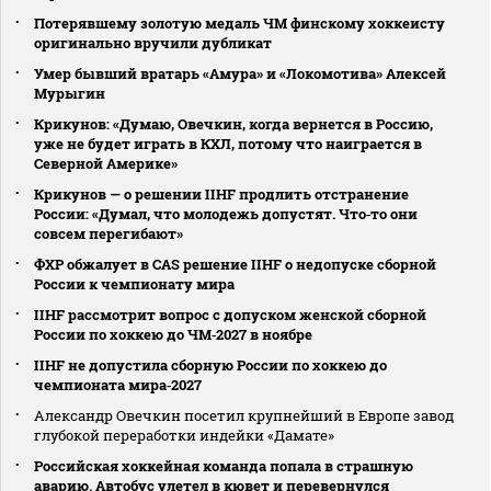
Потерявшему золотую медаль ЧМ финскому хоккеисту
оригинально вручили дубликат
Умер бывший вратарь «Амура» и «Локомотива» Алексей
Мурыгин
Крикунов: «Думаю, Овечкин, когда вернется в Россию,
уже не будет играть в КХЛ, потому что наиграется в
Северной Америке»
Крикунов — о решении IIHF продлить отстранение
России: «Думал, что молодежь допустят. Что‑то они
совсем перегибают»
ФХР обжалует в CAS решение IIHF о недопуске сборной
России к чемпионату мира
IIHF рассмотрит вопрос с допуском женской сборной
России по хоккею до ЧМ‑2027 в ноябре
IIHF не допустила сборную России по хоккею до
чемпионата мира‑2027
Александр Овечкин посетил крупнейший в Европе завод
глубокой переработки индейки «Дамате»
Российская хоккейная команда попала в страшную
аварию. Автобус улетел в кювет и перевернулся