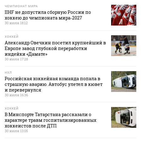
ЧЕМПИОНАТ МИРА
IIHF не допустила сборную России по
хоккею до чемпионата мира‑2027
30 июля 18:12
ХОККЕЙ
Александр Овечкин посетил крупнейший в
Европе завод глубокой переработки
индейки «Дамате»
30 июля 17:28
НХЛ
Российская хоккейная команда попала в
страшную аварию. Автобус улетел в кювет
и перевернулся
30 июля 16:36
ХОККЕЙ
В Минспорте Татарстана рассказали о
характере травм госпитализированных
хоккеистов после ДТП
30 июля 13:05