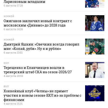
Ларионовым‑младшим
6 августа 17:26
ХОККЕЙ
Ожиганов заключил новый контракт с
московским «Динамо» до 2028 года
6 августа 14:26
ХОККЕЙ
Дмитрий Яшкин: «Овечкин всегда говорил
мне: «Копай, руби». Ну я и рублю»
6 августа 13:51
КХЛ
Терещенко и Епанчинцев вошли в
тренерский штаб СКА на сезон‑2026/27
4 августа 20:03
ВХЛ
Хоккейный клуб «Челны» не примет
участия в новом сезоне ВХЛ из‑за проблем с
финансами
4 августа 15:31