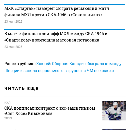
МХК «Спартак» намерен сыграть решающий матч
финала МХЛ против СКА‑1946 в «Сокольниках»
23 мая 2025
В матче финала плей‑офф МХЛ между СКА‑1946 и
«Спартаком» произошла массовая потасовка
23 мая 2025
Ранее в рубрике
Хоккей
:
Сборная Канады обыграла команду
Швеции и заняла первое место в группе на ЧМ по хоккею
ЧИТАТЬ ЕЩЕ
КХЛ
СКА подписал контракт с экс‑защитником
«Сан‑Хосе» Кныжовым
20:29