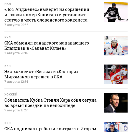
НХЛ
«Лос‑Анджелес» выведет из обращения
игровой номер Копитара и установит
статую в честь словенского хоккеиста
7 августа 20:36
КХЛ
СКА обменял канадского нападающего
Бландизи в «Салават Юлаев»
7 августа 20:16
КХЛ
Экс‑хоккеист «Вегаса» и «Калгари»
Мироманов перешел в СКА
7 августа 12:54
ХОККЕЙ
Обладатель Кубка Стэнли Хара сбил бегуна
во время поездки на велосипеде
7 августа 11:27
КХЛ
СКА подписал пробный контракт с Игорем