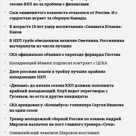
сезоне ВХЛ из‑за проблем с финансами
Сын знаменитого хоккеиста отказался от России. И с
гордостью играет за сборную Канады
В возрасте 19 лет умер воспитанник «Салавата Юлаева»
Ханов
В НХЛ грубо обесценили величие Овечкина. Россиянина
вычеркнули из числа лучших
СКА официально объявил о переходе форварда Глотова
Нападающий Мамин подписал контракт с ЦСКА
Двое россиян вошли в тройку лучших крайних
нападающих НХЛ
«Динамо» до начала сезона КХЛ должен пополнить
крайний нападающий. Клуб ведет переговоры с
Гусевым, но есть и другие кандидаты
СКА арендовал у «Коламбуса» голкипера Сергея Иванова
на один сезон
Тренер молодежной сборной России по хоккею Андрей
Миронов назначен на пост главного тренера «Сочи»
Олимпийский чемпион Широков возглавил