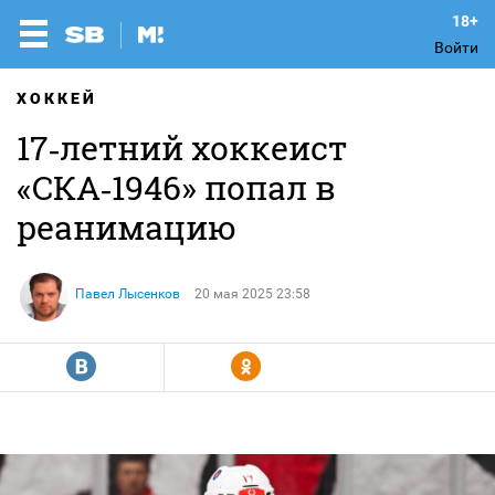
Войти
ХОККЕЙ
17‑летний хоккеист
«СКА‑1946» попал в
реанимацию
Павел Лысенков
20 мая 2025 23:58
R
Y