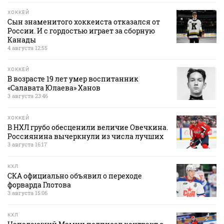
ХОККЕЙ
Сын знаменитого хоккеиста отказался от
России. И с гордостью играет за сборную
Канады
4 августа 12:55
ХОККЕЙ
В возрасте 19 лет умер воспитанник
«Салавата Юлаева» Ханов
3 августа 23:46
ХОККЕЙ
В НХЛ грубо обесценили величие Овечкина.
Россиянина вычеркнули из числа лучших
3 августа 16:17
КХЛ
СКА официально объявил о переходе
форварда Глотова
3 августа 15:06
КХЛ