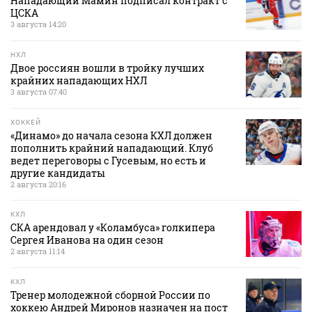
Нападающий Мамин подписал контракт с
ЦСКА
3 августа 14:20
НХЛ
Двое россиян вошли в тройку лучших
крайних нападающих НХЛ
3 августа 07:40
ХОККЕЙ
«Динамо» до начала сезона КХЛ должен
пополнить крайний нападающий. Клуб
ведет переговоры с Гусевым, но есть и
другие кандидаты
2 августа 20:16
КХЛ
СКА арендовал у «Коламбуса» голкипера
Сергея Иванова на один сезон
2 августа 11:14
КХЛ
Тренер молодежной сборной России по
хоккею Андрей Миронов назначен на пост