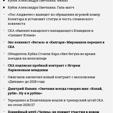
Кубок Александра Овечкина. Финал
Кубок Александра Овечкина. Гала-матч
«Лос‑Анджелес» выведет из обращения игровой номер
Копитара и установит статую в честь словенского
хоккеиста
СКА обменял канадского нападающего Бландизи в
«Салават Юлаев»
Экс‑хоккеист «Вегаса» и «Калгари» Мироманов перешел в
СКА
Обладатель Кубка Стэнли Хара сбил бегуна во время
поездки на велосипеде
СКА подписал пробный контракт с Игорем
Ларионовым‑младшим
Ожиганов заключил новый контракт с московским
«Динамо» до 2028 года
Дмитрий Яшкин: «Овечкин всегда говорил мне: «Копай,
руби». Ну я и рублю»
Терещенко и Епанчинцев вошли в тренерский штаб СКА
на сезон‑2026/27
Хоккейный клуб «Челны» не примет участия в новом