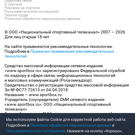
Обратная связь
О портале
Реклама на портале
Пользовательское соглашение
Охрана труда
Политика обработки персональных данных
© ООО «Национальный спортивный телеканал» 2007 — 2026.
Для лиц старше 18 лет
На сайте применяются рекомендательные технологии.
Подробнее в
Правилах применения рекомендательных
технологий
Средство массовой информации сетевое издание
«www.sportbox.ru» зарегистрировано Федеральной службой
по надзору в сфере связи, информационных технологий
и массовых коммуникаций (Роскомнадзор).
Свидетельство о регистрации средства массовой информации
Эл № ФС77-72613 от 04.04.2018
Название — www.sportbox.ru
Учредитель (соучредители) СМИ сетевого издания
«www.sportbox.ru»: ООО «Национальный спортивный
телеканал»
Главный редактор СМИ сетевого издания «www.sportbox.ru»:
Конов В.А.
Мы используем файлы Сookie для корректной работы веб-сайта.
Номер телефона редакции СМИ сетевого издания
Подробнее в
Политике обработки персональных данных
и
«www.sportbox.ru»: +7 (495) 653 8419
Пользовательском соглашении
. Нажмите на кнопку «Хорошо»,
Адрес электронной почты редакции СМИ сетевого издания