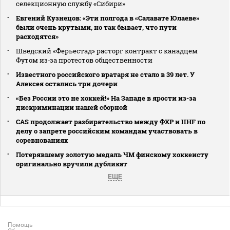
селекционную службу «Сибири»
Евгений Кузнецов: «Эти полгода в «Салавате Юлаеве»
были очень крутыми, но так бывает, что пути
расходятся»
Шведский «Ферьестад» расторг контракт с канадцем
Футом из‑за протестов общественности
Известного российского вратаря не стало в 39 лет. У
Алексея остались три дочери
«Без России это не хоккей!» На Западе в ярости из-за
дискриминации нашей сборной
CAS продолжает разбирательство между ФХР и IIHF по
делу о запрете российским командам участвовать в
соревнованиях
Потерявшему золотую медаль ЧМ финскому хоккеисту
оригинально вручили дубликат
ЕЩЕ
Помощь