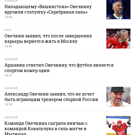
ХОККЕЙ
Нападающему «Вашингтона» Овечкину
вручили статуэтку «Серебряная лань»
14:44
НХЛ
Овечкин заявил, что после завершения
карьеры вернется жить в Москву
14:40
ХОККЕЙ
Аршавин ответил Овечкину, что футбол является
спортом номер один
14:37
ХОККЕЙ
Александр Овечкин заявил, что не хочет
быть играющим тренером сборной России
14:24
ХОККЕЙ
Команда Овечкина сыграла вничью с
командой Ковальчука в гала‑матче в
Мытищах