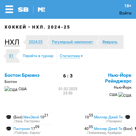
Войти
ХОККЕЙ
НХЛ. 2024-25
НХЛ
2024-25
Регулярный чемпионат
Февраль
01
Перейти в турнир
Статистика
Бостон Брюинз
Нью-Йорк
6 : 3
Рейнджерс
Бостон
Нью-Йорк
США
01.02.2025
23:30
США
21
55
(Бол)
МакЭвой
10
10
Миллер Джей Ти
/Заха, Пастрняк/
/Панарин/
09
35
Пастрняк
17
40
Миллер Джей Ти
(Бол)
/Пойтрас, Карло/
/Зибанежад, Крайдер/