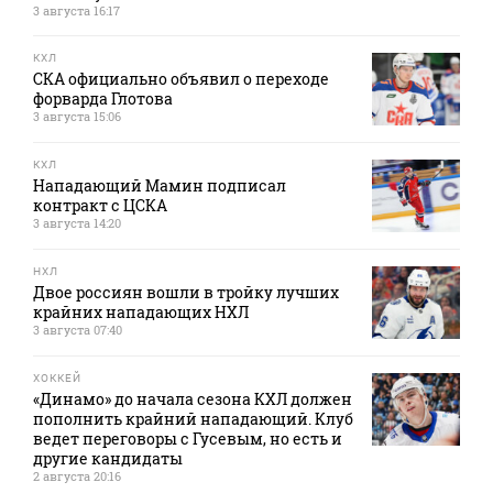
3 августа 16:17
КХЛ
СКА официально объявил о переходе
форварда Глотова
3 августа 15:06
КХЛ
Нападающий Мамин подписал
контракт с ЦСКА
3 августа 14:20
НХЛ
Двое россиян вошли в тройку лучших
крайних нападающих НХЛ
3 августа 07:40
ХОККЕЙ
«Динамо» до начала сезона КХЛ должен
пополнить крайний нападающий. Клуб
ведет переговоры с Гусевым, но есть и
другие кандидаты
2 августа 20:16