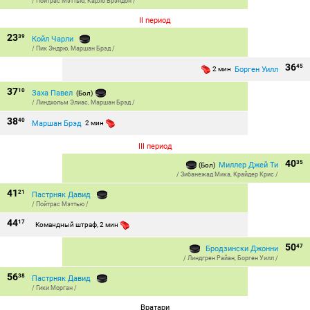
/
Пойтрас Мэттью
,
Карло Брэндон
/
II период
23
39
Койл Чарли
/
Пик Эндрю
,
Маршан Брэд
/
36
45
Борген Уилл
2 мин
37
10
Заха Павел
(Бол)
/
Линдхольм Элиас
,
Маршан Брэд
/
38
40
Маршан Брэд
2 мин
III период
40
35
Миллер Джей Ти
(Бол)
/
Зибанежад Мика
,
Крайдер Крис
/
41
21
Пастрняк Давид
/
Пойтрас Мэттью
/
44
17
Командный штраф, 2 мин
50
47
Бродзински Джонни
/
Линдгрен Райан
,
Борген Уилл
/
56
38
Пастрняк Давид
/
Гики Морган
/
Вратари