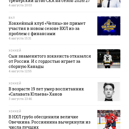
тренерский штаб СКА на сезон‑2026/27
4 августа 20:03
ВХЛ
Хоккейный клуб «Челны» не примет
участия в новом сезоне ВХЛ из‑за
проблем с финансами
4 августа 15:31
ХОККЕЙ
Сын знаменитого хоккеиста отказался
от России. И с гордостью играет за
сборную Канады
4 августа 12:55
ХОККЕЙ
В возрасте 19 лет умер воспитанник
«Салавата Юлаева» Ханов
3 августа 23:46
ХОККЕЙ
В НХЛ грубо обесценили величие
Овечкина. Россиянина вычеркнули из
числа лучших