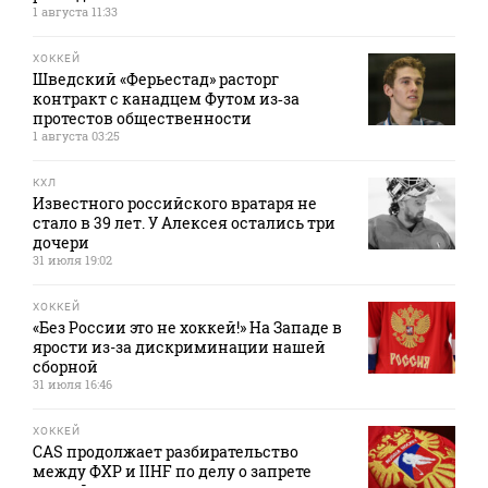
1 августа 11:33
ХОККЕЙ
Шведский «Ферьестад» расторг
контракт с канадцем Футом из‑за
протестов общественности
1 августа 03:25
КХЛ
Известного российского вратаря не
стало в 39 лет. У Алексея остались три
дочери
31 июля 19:02
ХОККЕЙ
«Без России это не хоккей!» На Западе в
ярости из-за дискриминации нашей
сборной
31 июля 16:46
ХОККЕЙ
CAS продолжает разбирательство
между ФХР и IIHF по делу о запрете