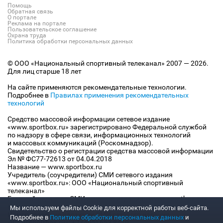
Помощь
Обратная связь
О портале
Реклама на портале
Пользовательское соглашение
Охрана труда
Политика обработки персональных данных
© ООО «Национальный спортивный телеканал» 2007 — 2026.
Для лиц старше 18 лет
На сайте применяются рекомендательные технологии.
Подробнее в
Правилах применения рекомендательных
технологий
Средство массовой информации сетевое издание
«www.sportbox.ru» зарегистрировано Федеральной службой
по надзору в сфере связи, информационных технологий
и массовых коммуникаций (Роскомнадзор).
Свидетельство о регистрации средства массовой информации
Эл № ФС77-72613 от 04.04.2018
Название — www.sportbox.ru
Учредитель (соучредители) СМИ сетевого издания
«www.sportbox.ru»: ООО «Национальный спортивный
телеканал»
Главный редактор СМИ сетевого издания «www.sportbox.ru»:
Конов В.А.
Мы используем файлы Сookie для корректной работы веб-сайта.
Номер телефона редакции СМИ сетевого издания
Подробнее в
Политике обработки персональных данных
и
«www.sportbox.ru»: +7 (495) 653 8419