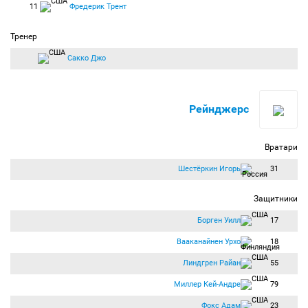
11
Фредерик Трент
Тренер
Сакко Джо
Рейнджерс
Вратари
Шестёркин Игорь
31
Защитники
Борген Уилл
17
Вааканайнен Урхо
18
Линдгрен Райан
55
Миллер Кей-Андре
79
Фокс Адам
23