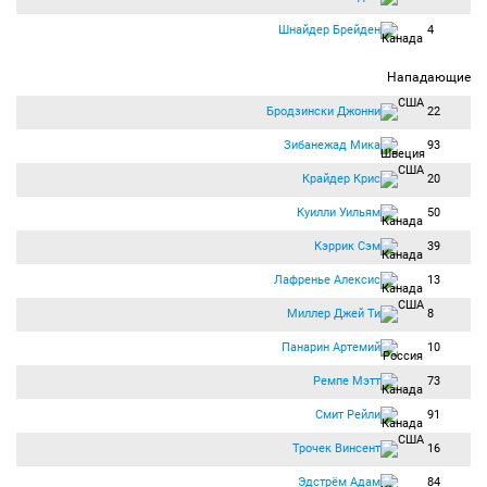
Шнайдер Брейден
4
Нападающие
Бродзински Джонни
22
Зибанежад Мика
93
Крайдер Крис
20
Куилли Уильям
50
Кэррик Сэм
39
Лафренье Алексис
13
Миллер Джей Ти
8
Панарин Артемий
10
Ремпе Мэтт
73
Смит Рейли
91
Трочек Винсент
16
Эдстрём Адам
84