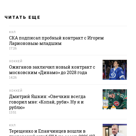
ЧИТАТЬ ЕЩЕ
КХЛ
СКА подписал пробный контракт с Игорем
Ларионовым‑младшим
17:26
ХОККЕЙ
Ожиганов заключил новый контракт с
московским «Динамо» до 2028 года
14:26
ХОККЕЙ
Дмитрий Яшкин: «Овечкин всегда
говорил мне: «Копай, руби». Ну я и
рублю»
13:51
КХЛ
Терещенко и Епанчинцев вошли в