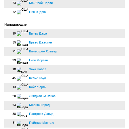
73
МакЭвой Чарли
52
Пик Эндрю
Нападающие
19
Бичер Джон
55
Бразо Джастин
71
Вальстрём Оливер
39
Гики Морган
18
Заха Павел
45
Кепке Коул
13
Койл Чарли
28
Линдхольм Элиас
63
Маршан Брэд
88
Пастрняк Давид
51
Пойтрас Мэттью