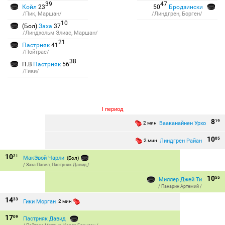
39
47
Койл
23
50
Бродзински
/Пик, Маршан/
/Линдгрен, Борген/
10
(Бол)
Заха
37
/Линдхольм Элиас, Маршан/
21
Пастрняк
41
/Пойтрас/
38
П.В
Пастрняк
56
/Гики/
I период
8
19
Вааканайнен Урхо
2 мин
10
05
Линдгрен Райан
2 мин
10
21
МакЭвой Чарли
(Бол)
/
Заха Павел
,
Пастрняк Давид
/
10
55
Миллер Джей Ти
/
Панарин Артемий
/
14
33
Гики Морган
2 мин
17
09
Пастрняк Давид