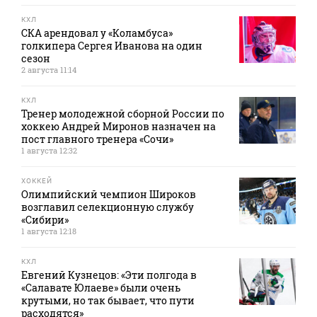
КХЛ
СКА арендовал у «Коламбуса»
голкипера Сергея Иванова на один
сезон
2 августа 11:14
КХЛ
Тренер молодежной сборной России по
хоккею Андрей Миронов назначен на
пост главного тренера «Сочи»
1 августа 12:32
ХОККЕЙ
Олимпийский чемпион Широков
возглавил селекционную службу
«Сибири»
1 августа 12:18
КХЛ
Евгений Кузнецов: «Эти полгода в
«Салавате Юлаеве» были очень
крутыми, но так бывает, что пути
расходятся»