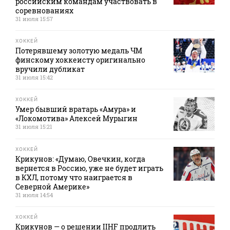
российским командам участвовать в
соревнованиях
31 июля 15:57
ХОККЕЙ
Потерявшему золотую медаль ЧМ
финскому хоккеисту оригинально
вручили дубликат
31 июля 15:42
ХОККЕЙ
Умер бывший вратарь «Амура» и
«Локомотива» Алексей Мурыгин
31 июля 15:21
ХОККЕЙ
Крикунов: «Думаю, Овечкин, когда
вернется в Россию, уже не будет играть
в КХЛ, потому что наиграется в
Северной Америке»
31 июля 14:54
ХОККЕЙ
Крикунов — о решении IIHF продлить