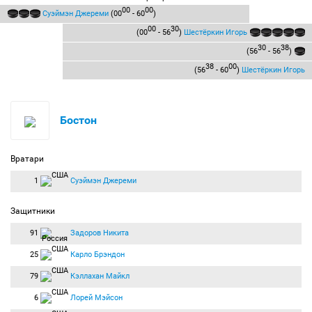
00
00
Суэймэн Джереми
(00
- 60
)
00
30
(00
- 56
)
Шестёркин Игорь
30
38
(56
- 56
)
38
00
(56
- 60
)
Шестёркин Игорь
Бостон
Вратари
1
Суэймэн Джереми
Защитники
91
Задоров Никита
25
Карло Брэндон
79
Кэллахан Майкл
6
Лорей Мэйсон