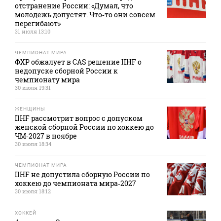
отстранение России: «Думал, что
молодежь допустят. Что‑то они совсем
перегибают»
31 июля 13:10
ЧЕМПИОНАТ МИРА
ФХР обжалует в CAS решение IIHF о
недопуске сборной России к
чемпионату мира
30 июля 19:31
ЖЕНЩИНЫ
IIHF рассмотрит вопрос с допуском
женской сборной России по хоккею до
ЧМ‑2027 в ноябре
30 июля 18:34
ЧЕМПИОНАТ МИРА
IIHF не допустила сборную России по
хоккею до чемпионата мира‑2027
30 июля 18:12
ХОККЕЙ