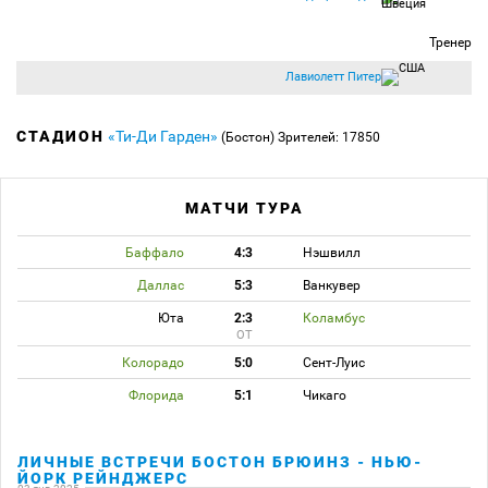
Тренер
Лавиолетт Питер
СТАДИОН
«Ти-Ди Гарден»
(Бостон)
Зрителей: 17850
МАТЧИ ТУРА
Баффало
4:3
Нэшвилл
Даллас
5:3
Ванкувер
Юта
2:3
Коламбус
ОТ
Колорадо
5:0
Сент-Луис
Флорида
5:1
Чикаго
ЛИЧНЫЕ ВСТРЕЧИ БОСТОН БРЮИНЗ - НЬЮ-
ЙОРК РЕЙНДЖЕРС