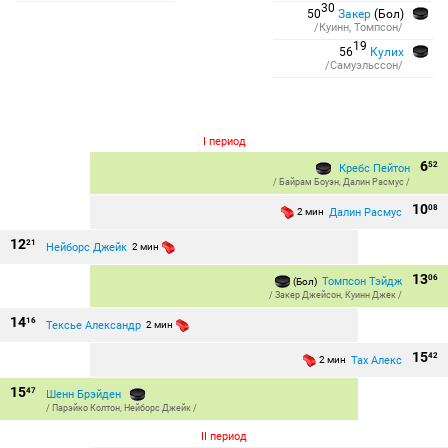
30
50
Закер
(Бол)
/Куинн, Томпсон/
19
56
Кулих
/Самуэльссон/
I период
6
52
Кребс Пейтон
/
Байрам Боуэн
,
Далин Расмус
/
10
08
Далин Расмус
2 мин
12
21
Нейборс Джейк
2 мин
13
06
Томпсон Тэйдж
(Бол)
/
Закер Джейсон
,
Куинн Джек
/
14
16
Тексье Александр
2 мин
15
42
Тах Алекс
2 мин
15
47
Шенн Брэйден
/
Парэйко Колтон
,
Нейборс Джейк
/
II период