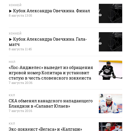
ХОККЕЙ
Кубок Александра Овечкина. Финал
8 августа 13:05
ХОККЕЙ
Кубок Александра Овечкина. Гала-
матч
8 августа 11:45
НХЛ
«Лос‑Анджелес» выведет из обращения
игровой номер Копитара и установит
статую в честь словенского хоккеиста
7 августа 20:36
КХЛ
СКА обменял канадского нападающего
Бландизи в «Салават Юлаев»
7 августа 20:16
КХЛ
Экс‑хоккеист «Вегаса» и «Калгари»