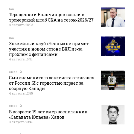
КХЛ
Терещенко и Епанчинцев вошли в
тренерский штаб СКА на сезон‑2026/27
4 августа 20:03
ВХЛ
Хоккейный клуб «Челны» не примет
участия в новом сезоне ВХЛ из‑за
проблем с финансами
4 августа 15:31
ХОККЕЙ
Сын знаменитого хоккеиста отказался
от России. И с гордостью играет за
сборную Канады
4 августа 12:55
ХОККЕЙ
В возрасте 19 лет умер воспитанник
«Салавата Юлаева» Ханов
3 августа 23:46