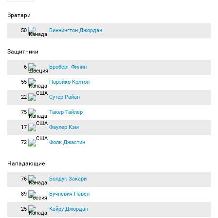
Вратари
50
Биннингтон Джордан
Защитники
6
Броберг Филип
55
Парэйко Колтон
22
Сутер Райан
75
Такер Тайлер
17
Фаулер Кэм
72
Фолк Джастин
Нападающие
76
Болдук Закари
89
Бучневич Павел
25
Кайру Джордан