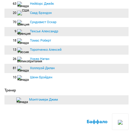
63
Нейборс Джейк
20
Саад Брэндон
70
Сундквист Оскар
9
Тексье Александр
18
Томас Роберт
13
Торопченко Алексей
26
Уокер Натан
81
Холлоуэй Дилан
10
Шенн Брэйден
Тренер
Монтгомери Джим
Баффало