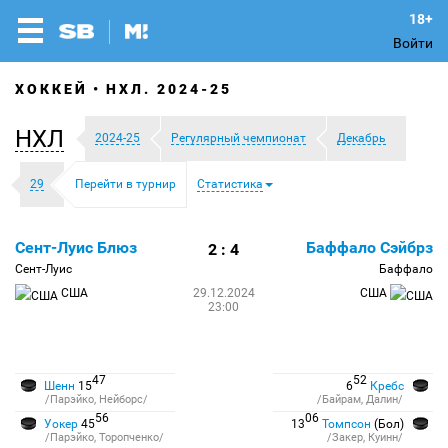
Войти
ХОККЕЙ
НХЛ. 2024-25
НХЛ
2024-25
Регулярный чемпионат
Декабрь
29
Перейти в турнир
Статистика
Сент-Луис Блюз
Баффало Сэйбрз
2 : 4
Сент-Луис
Баффало
США
29.12.2024
США
23:00
47
52
Шенн
15
6
Кребс
/Парэйко, Нейборс/
/Байрам, Далин/
56
06
Уокер
45
13
Томпсон
(Бол)
/Парэйко, Торопченко/
/Закер, Куинн/