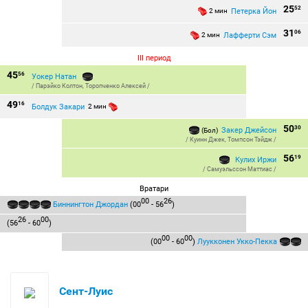
25
52
Петерка Йон
2 мин
31
06
Лафферти Сэм
2 мин
III период
45
56
Уокер Натан
/
Парэйко Колтон
,
Торопченко Алексей
/
49
16
Болдук Закари
2 мин
50
30
Закер Джейсон
(Бол)
/
Куинн Джек
,
Томпсон Тэйдж
/
56
19
Кулих Иржи
/
Самуэльссон Маттиас
/
Вратари
00
26
Биннингтон Джордан
(00
- 56
)
26
00
(56
- 60
)
00
00
(00
- 60
)
Луукконен Укко-Пекка
Сент-Луис