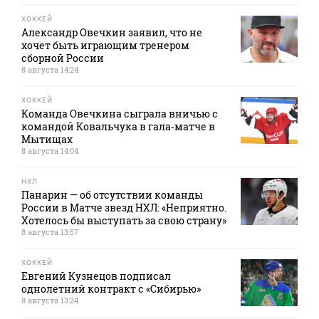
ХОККЕЙ
Александр Овечкин заявил, что не
хочет быть играющим тренером
сборной России
8 августа 14:24
ХОККЕЙ
Команда Овечкина сыграла вничью с
командой Ковальчука в гала‑матче в
Мытищах
8 августа 14:04
НХЛ
Панарин — об отсутствии команды
России в Матче звезд НХЛ: «Неприятно.
Хотелось бы выступать за свою страну»
8 августа 13:57
ХОККЕЙ
Евгений Кузнецов подписал
однолетний контракт с «Сибирью»
8 августа 13:24