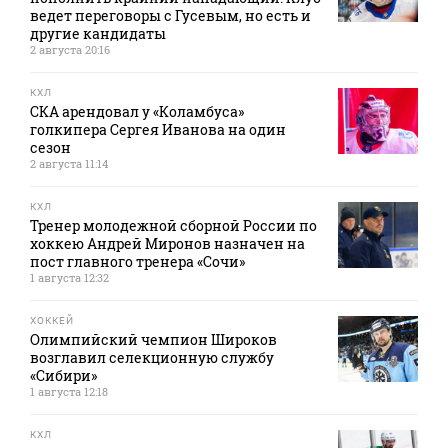
ведет переговоры с Гусевым, но есть и
другие кандидаты
2 августа 20:16
КХЛ
СКА арендовал у «Коламбуса»
голкипера Сергея Иванова на один
сезон
2 августа 11:14
КХЛ
Тренер молодежной сборной России по
хоккею Андрей Миронов назначен на
пост главного тренера «Сочи»
1 августа 12:32
ХОККЕЙ
Олимпийский чемпион Широков
возглавил селекционную службу
«Сибири»
1 августа 12:18
КХЛ