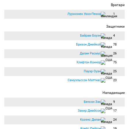
Вратари
Луукконен Укко-Пекка
1
Защитники
Байрам Боуэн
4
Бризон Джейкоб
78
Далин Расмус
26
Клифтон Коннор
75
Пауэр Оуэн
25
Самуэльссон Маттиас
23
Нападающие
Бенсон Зак
9
Закер Джейсон
17
Козенс Дилан
24
Кребс Пейтон
19