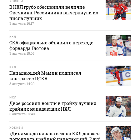
ХОККЕЙ
В НХЛ грубо обесценили величие
Овечкина. Россиянина вычеркнули из
числа лучших
3 августа 16:17
КХЛ
СКА официально объявил о переходе
форварда Глотова
3 августа 15:06
КХЛ
Нападающий Мамин подписал
контракт с ЦСКА
3 августа 14:20
НХЛ
Двое россиян вошли в тройку лучших
крайних нападающих НХЛ
3 августа 07:40
ХОККЕЙ
«Динамо» до начала сезона КХЛ должен
пополнить крайний нападающий. Клуб