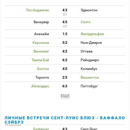
Лос-Анджелес
4:3
Эдмонтон
ОТ
Ванкувер
4:5
Сиэтл
ОТ
Анахайм
1:3
Филадельфия
Каролина
5:2
Нью-Джерси
Виннипег
4:2
Оттава
Тампа-Бэй
6:2
Рейнджерс
Бостон
4:0
Коламбус
Торонто
2:5
Вашингтон
Айлендерс
6:3
Питтсбург
ЕЩЕ
ЛИЧНЫЕ ВСТРЕЧИ СЕНТ-ЛУИС БЛЮЗ - БАФФАЛО
СЭЙБРЗ
15 ноя 2024
Баффало
4:3
Сент-Луис