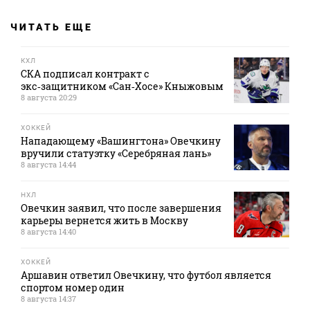
ЧИТАТЬ ЕЩЕ
КХЛ
СКА подписал контракт с
экс‑защитником «Сан‑Хосе» Кныжовым
8 августа 20:29
ХОККЕЙ
Нападающему «Вашингтона» Овечкину
вручили статуэтку «Серебряная лань»
8 августа 14:44
НХЛ
Овечкин заявил, что после завершения
карьеры вернется жить в Москву
8 августа 14:40
ХОККЕЙ
Аршавин ответил Овечкину, что футбол является
спортом номер один
8 августа 14:37