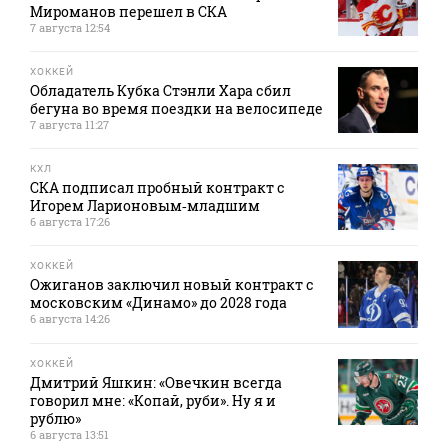
Мироманов перешел в СКА
7 августа 12:54
ХОККЕЙ
Обладатель Кубка Стэнли Хара сбил
бегуна во время поездки на велосипеде
7 августа 11:27
КХЛ
СКА подписал пробный контракт с
Игорем Ларионовым‑младшим
6 августа 17:26
ХОККЕЙ
Ожиганов заключил новый контракт с
московским «Динамо» до 2028 года
6 августа 14:26
ХОККЕЙ
Дмитрий Яшкин: «Овечкин всегда
говорил мне: «Копай, руби». Ну я и
рублю»
6 августа 13:51