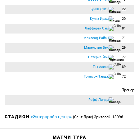
Куинн Джек
22
Кулих Иржи
20
Лафферти Сэм
81
Маклеод Райан
71
Маленстин Бек
29
Петерка Йон
77
Тах Алекс
89
Томпсон Тэйдж
72
Тренер
Рафф Линди
СТАДИОН
«Энтерпрайз-центр»
(Сент-Луис)
Зрителей: 18096
МАТЧИ ТУРА